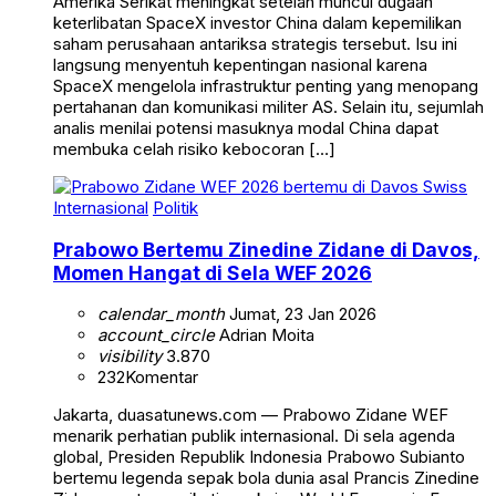
Amerika Serikat meningkat setelah muncul dugaan
keterlibatan SpaceX investor China dalam kepemilikan
saham perusahaan antariksa strategis tersebut. Isu ini
langsung menyentuh kepentingan nasional karena
SpaceX mengelola infrastruktur penting yang menopang
pertahanan dan komunikasi militer AS. Selain itu, sejumlah
analis menilai potensi masuknya modal China dapat
membuka celah risiko kebocoran […]
Internasional
Politik
Prabowo Bertemu Zinedine Zidane di Davos,
Momen Hangat di Sela WEF 2026
calendar_month
Jumat, 23 Jan 2026
account_circle
Adrian Moita
visibility
3.870
232
Komentar
Jakarta, duasatunews.com — Prabowo Zidane WEF
menarik perhatian publik internasional. Di sela agenda
global, Presiden Republik Indonesia Prabowo Subianto
bertemu legenda sepak bola dunia asal Prancis Zinedine