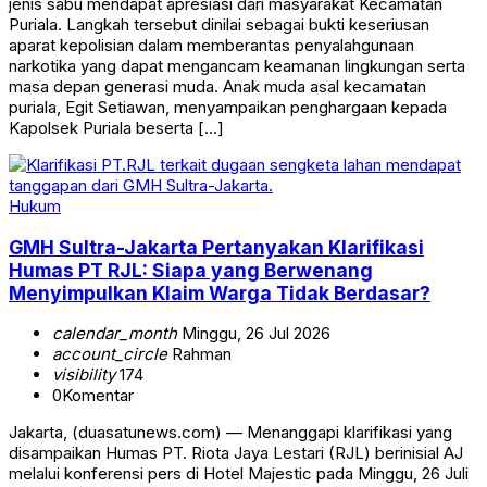
jenis sabu mendapat apresiasi dari masyarakat Kecamatan
Puriala. Langkah tersebut dinilai sebagai bukti keseriusan
aparat kepolisian dalam memberantas penyalahgunaan
narkotika yang dapat mengancam keamanan lingkungan serta
masa depan generasi muda. Anak muda asal kecamatan
puriala, Egit Setiawan, menyampaikan penghargaan kepada
Kapolsek Puriala beserta […]
Hukum
GMH Sultra-Jakarta Pertanyakan Klarifikasi
Humas PT RJL: Siapa yang Berwenang
Menyimpulkan Klaim Warga Tidak Berdasar?
calendar_month
Minggu, 26 Jul 2026
account_circle
Rahman
visibility
174
0
Komentar
Jakarta, (duasatunews.com) — Menanggapi klarifikasi yang
disampaikan Humas PT. Riota Jaya Lestari (RJL) berinisial AJ
melalui konferensi pers di Hotel Majestic pada Minggu, 26 Juli