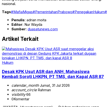
nasional.
Tags
#MafiaMigas
#PemerintahanPrabowo
#PenegakanHukum
#
Penulis
: adrian moita
Editor
: Nur Wayda
Sumber
:
duasatunews.com
Artikel Terkait
Hukum
Desak KPK Usut ASR dan ANH, Mahasiswa
Kembali Soroti LHKPN, PT TMS, dan Kapal ASR 87
calendar_month
Jumat, 31 Jul 2026
account_circle
Rahman
visibility
66
0
Komentar