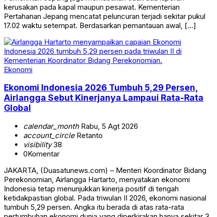
kerusakan pada kapal maupun pesawat. Kementerian
Pertahanan Jepang mencatat peluncuran terjadi sekitar pukul
17.02 waktu setempat. Berdasarkan pemantauan awal, […]
Ekonomi
Ekonomi Indonesia 2026 Tumbuh 5,29 Persen,
Airlangga Sebut Kinerjanya Lampaui Rata-Rata
Global
calendar_month
Rabu, 5 Agt 2026
account_circle
Retanto
visibility
38
0
Komentar
JAKARTA, (Duasatunews.com) – Menteri Koordinator Bidang
Perekonomian, Airlangga Hartarto, menyatakan ekonomi
Indonesia tetap menunjukkan kinerja positif di tengah
ketidakpastian global. Pada triwulan II 2026, ekonomi nasional
tumbuh 5,29 persen. Angka itu berada di atas rata-rata
pertumbuhan ekonomi dunia yang diperkirakan hanya sekitar 3