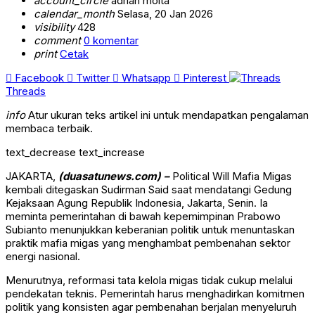
account_circle
adrian moita
calendar_month
Selasa, 20 Jan 2026
visibility
428
comment
0 komentar
print
Cetak
Facebook
Twitter
Whatsapp
Pinterest
Threads
info
Atur ukuran teks artikel ini untuk mendapatkan pengalaman
membaca terbaik.
text_decrease
text_increase
JAKARTA,
(duasatunews.com) –
Political Will Mafia Migas
kembali ditegaskan
Sudirman Said
saat mendatangi Gedung
Kejaksaan Agung Republik Indonesia
, Jakarta, Senin. Ia
meminta pemerintahan di bawah kepemimpinan
Prabowo
Subianto
menunjukkan keberanian politik untuk menuntaskan
praktik mafia migas yang menghambat pembenahan sektor
energi nasional.
Menurutnya, reformasi tata kelola migas tidak cukup melalui
pendekatan teknis. Pemerintah harus menghadirkan komitmen
politik yang konsisten agar pembenahan berjalan menyeluruh