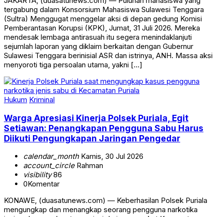
JAKARTA, (duasatunews.com) — Puluhan mahasiswa yang
tergabung dalam Konsorsium Mahasiswa Sulawesi Tenggara
(Sultra) Menggugat menggelar aksi di depan gedung Komisi
Pemberantasan Korupsi (KPK), Jumat, 31 Juli 2026. Mereka
mendesak lembaga antirasuah itu segera menindaklanjuti
sejumlah laporan yang diklaim berkaitan dengan Gubernur
Sulawesi Tenggara berinisial ASR dan istrinya, ANH. Massa aksi
menyoroti tiga persoalan utama, yakni […]
Hukum
Kriminal
Warga Apresiasi Kinerja Polsek Puriala, Egit
Setiawan: Penangkapan Pengguna Sabu Harus
Diikuti Pengungkapan Jaringan Pengedar
calendar_month
Kamis, 30 Jul 2026
account_circle
Rahman
visibility
86
0
Komentar
KONAWE, (duasatunews.com) — Keberhasilan Polsek Puriala
mengungkap dan menangkap seorang pengguna narkotika