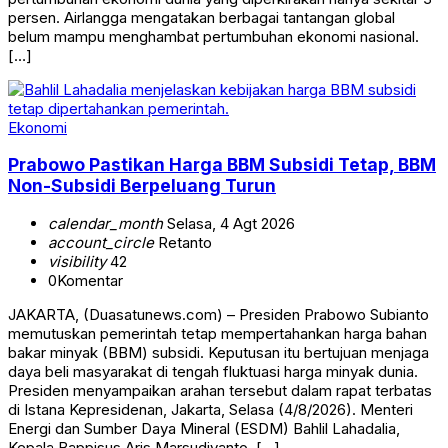
persen. Airlangga mengatakan berbagai tantangan global
belum mampu menghambat pertumbuhan ekonomi nasional.
[…]
Ekonomi
Prabowo Pastikan Harga BBM Subsidi Tetap, BBM
Non-Subsidi Berpeluang Turun
calendar_month
Selasa, 4 Agt 2026
account_circle
Retanto
visibility
42
0
Komentar
JAKARTA, (Duasatunews.com) – Presiden Prabowo Subianto
memutuskan pemerintah tetap mempertahankan harga bahan
bakar minyak (BBM) subsidi. Keputusan itu bertujuan menjaga
daya beli masyarakat di tengah fluktuasi harga minyak dunia.
Presiden menyampaikan arahan tersebut dalam rapat terbatas
di Istana Kepresidenan, Jakarta, Selasa (4/8/2026). Menteri
Energi dan Sumber Daya Mineral (ESDM) Bahlil Lahadalia,
Kepala Bappisus Aris Marsudiyanto, […]