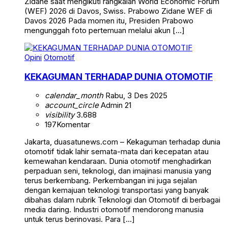
Zidane saat mengikuti rangkaian World Economic Forum
(WEF) 2026 di Davos, Swiss. Prabowo Zidane WEF di
Davos 2026 Pada momen itu, Presiden Prabowo
mengunggah foto pertemuan melalui akun […]
Opini
Otomotif
KEKAGUMAN TERHADAP DUNIA OTOMOTIF
calendar_month
Rabu, 3 Des 2025
account_circle
Admin 21
visibility
3.688
197
Komentar
Jakarta, duasatunews.com – Kekaguman terhadap dunia
otomotif tidak lahir semata-mata dari kecepatan atau
kemewahan kendaraan. Dunia otomotif menghadirkan
perpaduan seni, teknologi, dan imajinasi manusia yang
terus berkembang. Perkembangan ini juga sejalan
dengan kemajuan teknologi transportasi yang banyak
dibahas dalam rubrik Teknologi dan Otomotif di berbagai
media daring. Industri otomotif mendorong manusia
untuk terus berinovasi. Para […]