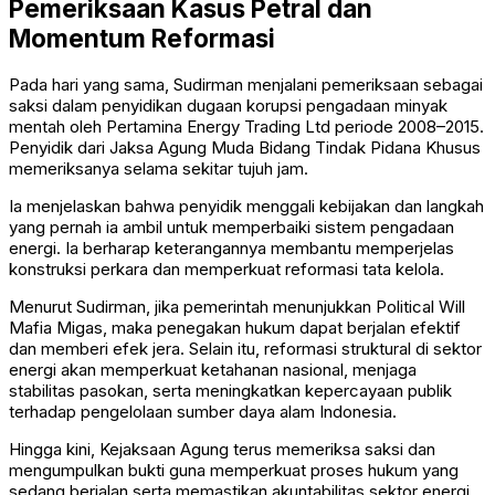
Pemeriksaan Kasus Petral dan
Momentum Reformasi
Pada hari yang sama, Sudirman menjalani pemeriksaan sebagai
saksi dalam penyidikan dugaan korupsi pengadaan minyak
mentah oleh
Pertamina Energy Trading Ltd
periode 2008–2015.
Penyidik dari Jaksa Agung Muda Bidang Tindak Pidana Khusus
memeriksanya selama sekitar tujuh jam.
Ia menjelaskan bahwa penyidik menggali kebijakan dan langkah
yang pernah ia ambil untuk memperbaiki sistem pengadaan
energi. Ia berharap keterangannya membantu memperjelas
konstruksi perkara dan memperkuat reformasi tata kelola.
Menurut Sudirman, jika pemerintah menunjukkan Political Will
Mafia Migas, maka penegakan hukum dapat berjalan efektif
dan memberi efek jera. Selain itu, reformasi struktural di sektor
energi akan memperkuat ketahanan nasional, menjaga
stabilitas pasokan, serta meningkatkan kepercayaan publik
terhadap pengelolaan sumber daya alam Indonesia.
Hingga kini, Kejaksaan Agung terus memeriksa saksi dan
mengumpulkan bukti guna memperkuat proses hukum yang
sedang berjalan serta memastikan akuntabilitas sektor energi