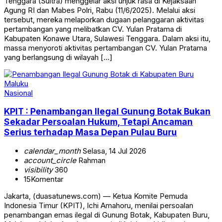
Tenggara (Sultra) menggelar aksi unjuk rasa di Kejaksaan
Agung RI dan Mabes Polri, Rabu (11/6/2025). Melalui aksi
tersebut, mereka melaporkan dugaan pelanggaran aktivitas
pertambangan yang melibatkan CV. Yulan Pratama di
Kabupaten Konawe Utara, Sulawesi Tenggara. Dalam aksi itu,
massa menyoroti aktivitas pertambangan CV. Yulan Pratama
yang berlangsung di wilayah […]
Nasional
KPIT : Penambangan Ilegal Gunung Botak Bukan
Sekadar Persoalan Hukum, Tetapi Ancaman
Serius terhadap Masa Depan Pulau Buru
calendar_month
Selasa, 14 Jul 2026
account_circle
Rahman
visibility
360
15
Komentar
Jakarta, (duasatunews.com) — Ketua Komite Pemuda
Indonesia Timur (KPIT), Ichi Amahoru, menilai persoalan
penambangan emas ilegal di Gunung Botak, Kabupaten Buru,