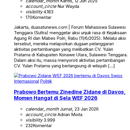
calendar_month
Kamis, 12 Jun 2025
account_circle
Nur Wayda
visibility
4.183
170
Komentar
Jakarta, duasatunews.com | Forum Mahasiswa Sulawesi
Tenggara (Sultra) menggelar aksi unjuk rasa di Kejaksaan
Agung RI dan Mabes Polri, Rabu (11/6/2025). Melalui aksi
tersebut, mereka melaporkan dugaan pelanggaran
aktivitas pertambangan yang melibatkan CV. Yulan
Pratama di Kabupaten Konawe Utara, Sulawesi Tenggara.
Dalam aksi itu, massa menyoroti aktivitas pertambangan
CV. Yulan Pratama yang berlangsung di wilayah […]
Internasional
Politik
Prabowo Bertemu Zinedine Zidane di Davos,
Momen Hangat di Sela WEF 2026
calendar_month
Jumat, 23 Jan 2026
account_circle
Adrian Moita
visibility
3.999
232
Komentar