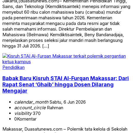
Jakarta,(duasatunews.com)– Kementerian Pendidikan Tinggi,
Sains, dan Teknologi (Kemdiktisaintek) menepis informasi yang
menyebut 60 ribu calon mahasiswa baru (camaba) mundur
pada penerimaan mahasiswa tahun 2026. Kementerian
meminta masyarakat mengacu pada data resmi agar tidak
salah memahami informasi. Direktur Pembelajaran dan
Mahasiswa (Belmawa) Kemdiktisaintek, Beny Bandanadjaja,
menjelaskan proses seleksi jalur mandiri masih berlangsung
hingga 31 Juli 2026. […]
Pendidikan
Babak Baru Kisruh STAI Al-Furqan Makassar: Dari
Rapat Senat ‘Ghaib’ hingga Dosen Dilarang
Mengajar
calendar_month
Sabtu, 6 Jun 2026
account_circle
Rahman
visibility
370
0
Komentar
Makassar, Duasatunews.com – Polemik tata kelola di Sekolah