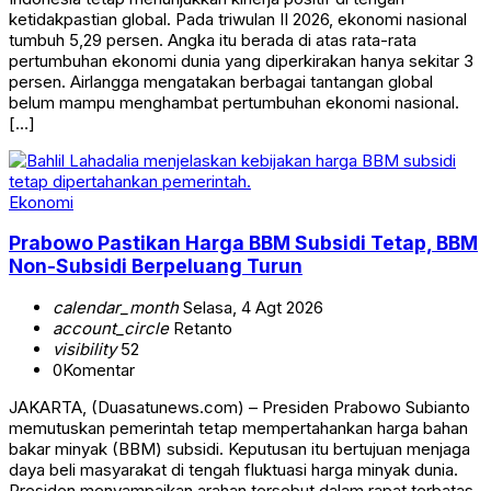
ketidakpastian global. Pada triwulan II 2026, ekonomi nasional
tumbuh 5,29 persen. Angka itu berada di atas rata-rata
pertumbuhan ekonomi dunia yang diperkirakan hanya sekitar 3
persen. Airlangga mengatakan berbagai tantangan global
belum mampu menghambat pertumbuhan ekonomi nasional.
[…]
Ekonomi
Prabowo Pastikan Harga BBM Subsidi Tetap, BBM
Non-Subsidi Berpeluang Turun
calendar_month
Selasa, 4 Agt 2026
account_circle
Retanto
visibility
52
0
Komentar
JAKARTA, (Duasatunews.com) – Presiden Prabowo Subianto
memutuskan pemerintah tetap mempertahankan harga bahan
bakar minyak (BBM) subsidi. Keputusan itu bertujuan menjaga
daya beli masyarakat di tengah fluktuasi harga minyak dunia.
Presiden menyampaikan arahan tersebut dalam rapat terbatas