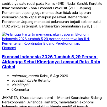
sedikitnya satu rudal pada Kamis (6/8). Rudal Balistik Korut itu
tidak memasuki Zona Ekonomi Eksklusif (ZEE) Jepang.
Pemerintah Jepang juga memastikan tidak ada laporan
kerusakan pada kapal maupun pesawat. Kementerian
Pertahanan Jepang mencatat peluncuran terjadi sekitar pukul
17.02 waktu setempat. Berdasarkan pemantauan awal, […]
Ekonomi
Ekonomi Indonesia 2026 Tumbuh 5,29 Persen,
Airlangga Sebut Kinerjanya Lampaui Rata-Rata
Global
calendar_month
Rabu, 5 Agt 2026
account_circle
Retanto
visibility
50
0
Komentar
JAKARTA, (Duasatunews.com) – Menteri Koordinator Bidang
Perekonomian, Airlangga Hartarto, menyatakan ekonomi
Indonesia tetap menunjukkan kinerja positif di tengah