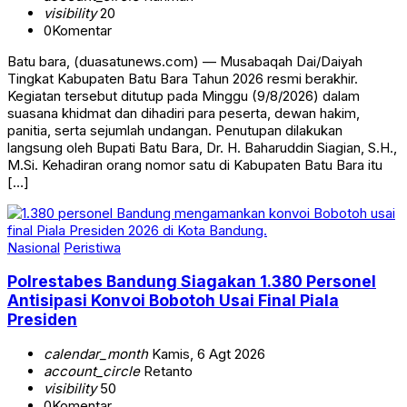
visibility
20
0
Komentar
Batu bara, (duasatunews.com) — Musabaqah Dai/Daiyah
Tingkat Kabupaten Batu Bara Tahun 2026 resmi berakhir.
Kegiatan tersebut ditutup pada Minggu (9/8/2026) dalam
suasana khidmat dan dihadiri para peserta, dewan hakim,
panitia, serta sejumlah undangan. Penutupan dilakukan
langsung oleh Bupati Batu Bara, Dr. H. Baharuddin Siagian, S.H.,
M.Si. Kehadiran orang nomor satu di Kabupaten Batu Bara itu
[…]
Nasional
Peristiwa
Polrestabes Bandung Siagakan 1.380 Personel
Antisipasi Konvoi Bobotoh Usai Final Piala
Presiden
calendar_month
Kamis, 6 Agt 2026
account_circle
Retanto
visibility
50
0
Komentar