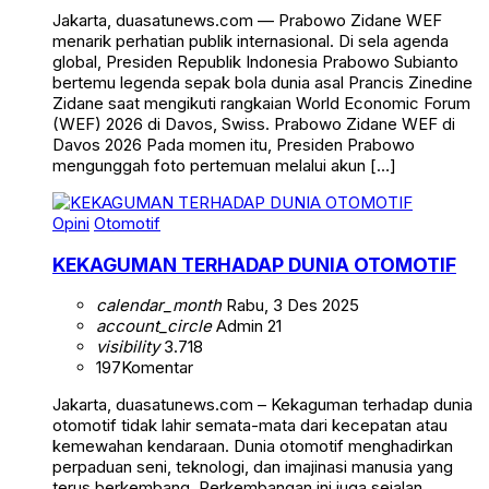
Jakarta, duasatunews.com — Prabowo Zidane WEF
menarik perhatian publik internasional. Di sela agenda
global, Presiden Republik Indonesia Prabowo Subianto
bertemu legenda sepak bola dunia asal Prancis Zinedine
Zidane saat mengikuti rangkaian World Economic Forum
(WEF) 2026 di Davos, Swiss. Prabowo Zidane WEF di
Davos 2026 Pada momen itu, Presiden Prabowo
mengunggah foto pertemuan melalui akun […]
Opini
Otomotif
KEKAGUMAN TERHADAP DUNIA OTOMOTIF
calendar_month
Rabu, 3 Des 2025
account_circle
Admin 21
visibility
3.718
197
Komentar
Jakarta, duasatunews.com – Kekaguman terhadap dunia
otomotif tidak lahir semata-mata dari kecepatan atau
kemewahan kendaraan. Dunia otomotif menghadirkan
perpaduan seni, teknologi, dan imajinasi manusia yang
terus berkembang. Perkembangan ini juga sejalan