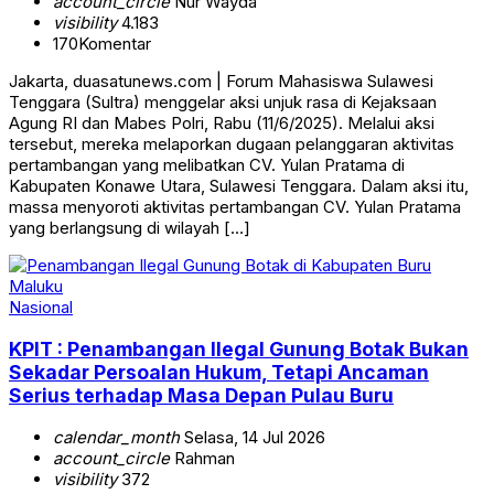
account_circle
Nur Wayda
visibility
4.183
170
Komentar
Jakarta, duasatunews.com | Forum Mahasiswa Sulawesi
Tenggara (Sultra) menggelar aksi unjuk rasa di Kejaksaan
Agung RI dan Mabes Polri, Rabu (11/6/2025). Melalui aksi
tersebut, mereka melaporkan dugaan pelanggaran aktivitas
pertambangan yang melibatkan CV. Yulan Pratama di
Kabupaten Konawe Utara, Sulawesi Tenggara. Dalam aksi itu,
massa menyoroti aktivitas pertambangan CV. Yulan Pratama
yang berlangsung di wilayah […]
Nasional
KPIT : Penambangan Ilegal Gunung Botak Bukan
Sekadar Persoalan Hukum, Tetapi Ancaman
Serius terhadap Masa Depan Pulau Buru
calendar_month
Selasa, 14 Jul 2026
account_circle
Rahman
visibility
372