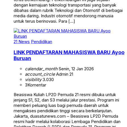
dengan kemajuan teknologi transportasi yang banyak
dibahas dalam rubrik Teknologi dan Otomotif di berbagai
media daring. Industri otomotif mendorong manusia
untuk terus berinovasi. Para […]
21 News
Pendidikan
LINK PENDAFTARAN MAHASISWA BARU Ayoo
Buruan
calendar_month
Senin, 12 Jan 2026
account_circle
Admin 21
visibility
3.030
3
Komentar
Beasiswa Kuliah LP2D Pemuda 21 resmi dibuka untuk
jenjang S1, S2, dan S3 melalui jalur prestasi. Program ini
memberi peluang luas bagi pemuda daerah untuk
mengakses pendidikan tinggi secara berkelanjutan.
Jakarta, duasatunews.com – Beasiswa LP2D Pemuda
resmi hadir melalui kolaborasi Lembaga Pendidikan dan
Pelatihan Daerah (LP2D) dan Pemuda 21. Program ini