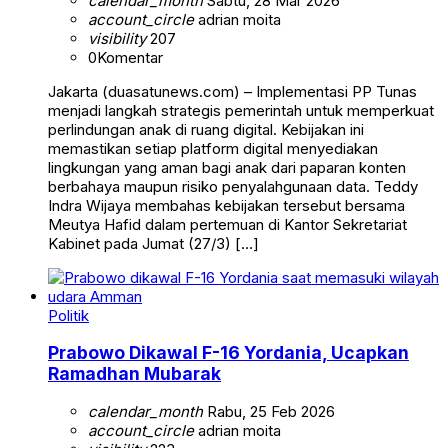
calendar_month
Sabtu, 28 Mar 2026
account_circle
adrian moita
visibility
207
0
Komentar
Jakarta (duasatunews.com) – Implementasi PP Tunas
menjadi langkah strategis pemerintah untuk memperkuat
perlindungan anak di ruang digital. Kebijakan ini
memastikan setiap platform digital menyediakan
lingkungan yang aman bagi anak dari paparan konten
berbahaya maupun risiko penyalahgunaan data. Teddy
Indra Wijaya membahas kebijakan tersebut bersama
Meutya Hafid dalam pertemuan di Kantor Sekretariat
Kabinet pada Jumat (27/3) […]
Politik
Prabowo Dikawal F-16 Yordania, Ucapkan
Ramadhan Mubarak
calendar_month
Rabu, 25 Feb 2026
account_circle
adrian moita