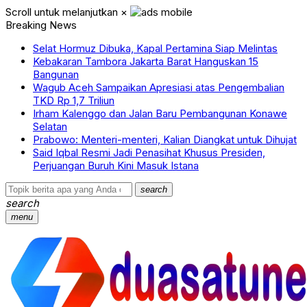
Scroll untuk melanjutkan
×
Breaking News
Selat Hormuz Dibuka, Kapal Pertamina Siap Melintas
Kebakaran Tambora Jakarta Barat Hanguskan 15
Bangunan
Wagub Aceh Sampaikan Apresiasi atas Pengembalian
TKD Rp 1,7 Triliun
Irham Kalenggo dan Jalan Baru Pembangunan Konawe
Selatan
Prabowo: Menteri-menteri, Kalian Diangkat untuk Dihujat
Said Iqbal Resmi Jadi Penasihat Khusus Presiden,
Perjuangan Buruh Kini Masuk Istana
search
search
menu