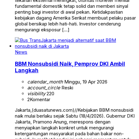
tekanan eksternal meningkat, otoritas moneter menilai
fundamental domestik tetap solid dan memberi sinyal
penting bagi investor di awal pekan. Ketidakpastian
kebijakan dagang Amerika Serikat membuat pelaku pasar
global bersikap lebih hati-hati. Investor cenderung
mengurangi eksposur […]
News
BBM Nonsubsidi Naik, Pemprov DKI Ambil
Langkah
calendar_month
Minggu, 19 Apr 2026
account_circle
Reski
visibility
220
2
Komentar
Jakarta,(duasatunews.com)//Kebijakan BBM nonsubsidi
naik mulai berlaku sejak Sabtu (18/4/2026). Gubernur DKI
Jakarta, Pramono Anung, merespons dengan
menyiapkan langkah konkret untuk mengurangi
ketergantungan masyarakat pada bahan bakar non-