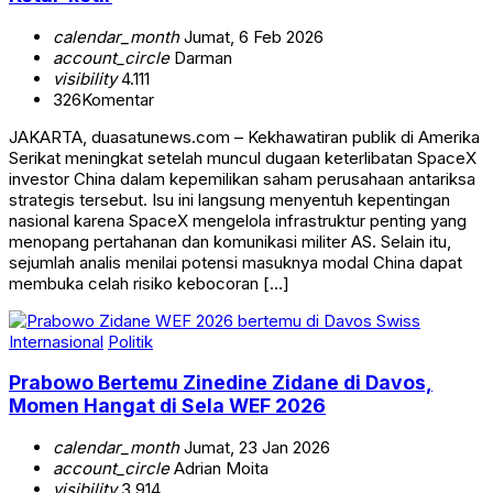
calendar_month
Jumat, 6 Feb 2026
account_circle
Darman
visibility
4.111
326
Komentar
JAKARTA, duasatunews.com – Kekhawatiran publik di Amerika
Serikat meningkat setelah muncul dugaan keterlibatan SpaceX
investor China dalam kepemilikan saham perusahaan antariksa
strategis tersebut. Isu ini langsung menyentuh kepentingan
nasional karena SpaceX mengelola infrastruktur penting yang
menopang pertahanan dan komunikasi militer AS. Selain itu,
sejumlah analis menilai potensi masuknya modal China dapat
membuka celah risiko kebocoran […]
Internasional
Politik
Prabowo Bertemu Zinedine Zidane di Davos,
Momen Hangat di Sela WEF 2026
calendar_month
Jumat, 23 Jan 2026
account_circle
Adrian Moita
visibility
3.914