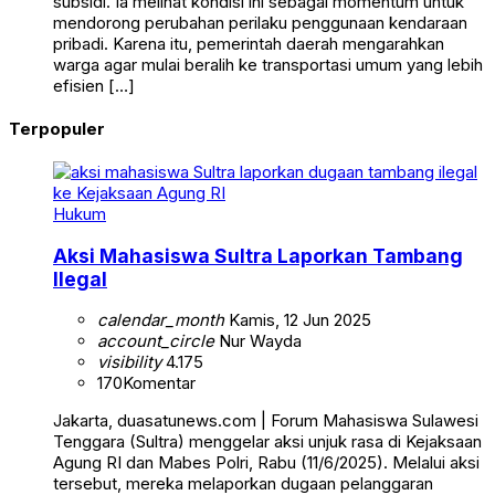
subsidi. Ia melihat kondisi ini sebagai momentum untuk
mendorong perubahan perilaku penggunaan kendaraan
pribadi. Karena itu, pemerintah daerah mengarahkan
warga agar mulai beralih ke transportasi umum yang lebih
efisien […]
Terpopuler
Hukum
Aksi Mahasiswa Sultra Laporkan Tambang
Ilegal
calendar_month
Kamis, 12 Jun 2025
account_circle
Nur Wayda
visibility
4.175
170
Komentar
Jakarta, duasatunews.com | Forum Mahasiswa Sulawesi
Tenggara (Sultra) menggelar aksi unjuk rasa di Kejaksaan
Agung RI dan Mabes Polri, Rabu (11/6/2025). Melalui aksi
tersebut, mereka melaporkan dugaan pelanggaran