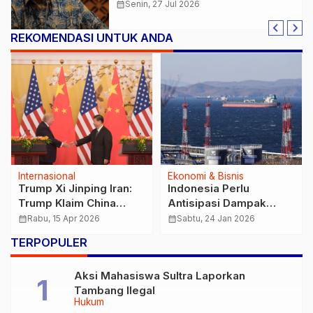
calendar_month
Senin, 27 Jul 2026
REKOMENDASI UNTUK ANDA
Internasional
Ekonomi & Bisnis
Trump Xi Jinping Iran:
Indonesia Perlu
Trump Klaim China
Antisipasi Dampak
Setop Kirim Senjata ke
Jangka Panjang
calendar_month
Rabu, 15 Apr 2026
calendar_month
Sabtu, 24 Jan 2026
Iran
Kebakaran Depot
TERPOPULER
Minyak Rusia
Aksi Mahasiswa Sultra Laporkan
Tambang Ilegal
Hukum