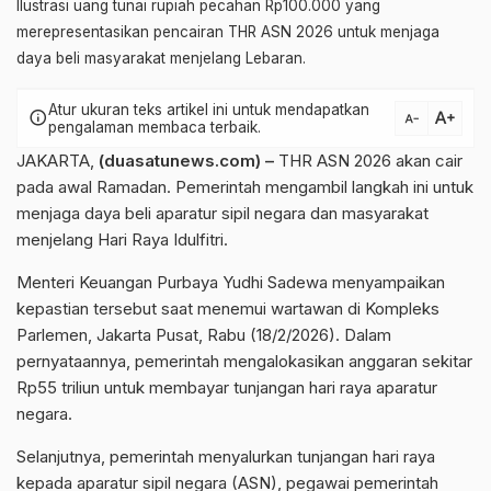
Ilustrasi uang tunai rupiah pecahan Rp100.000 yang
merepresentasikan pencairan THR ASN 2026 untuk menjaga
daya beli masyarakat menjelang Lebaran.
Atur ukuran teks artikel ini untuk mendapatkan
text_increase
info
text_decrease
pengalaman membaca terbaik.
JAKARTA,
(duasatunews.com) –
THR ASN 2026 akan cair
pada awal Ramadan. Pemerintah mengambil langkah ini untuk
menjaga daya beli aparatur sipil negara dan masyarakat
menjelang Hari Raya Idulfitri.
Menteri Keuangan
Purbaya Yudhi Sadewa
menyampaikan
kepastian tersebut saat menemui wartawan di Kompleks
Parlemen, Jakarta Pusat, Rabu (18/2/2026). Dalam
pernyataannya, pemerintah mengalokasikan anggaran sekitar
Rp55 triliun untuk membayar tunjangan hari raya aparatur
negara.
Selanjutnya, pemerintah menyalurkan tunjangan hari raya
kepada aparatur sipil negara (ASN), pegawai pemerintah