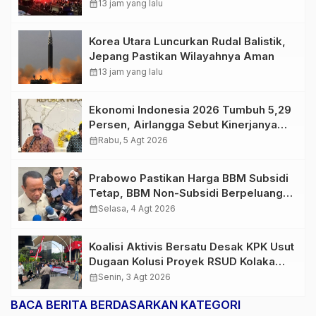
Usai Final Piala Presiden
calendar_month
13 jam yang lalu
Korea Utara Luncurkan Rudal Balistik,
Jepang Pastikan Wilayahnya Aman
calendar_month
13 jam yang lalu
Ekonomi Indonesia 2026 Tumbuh 5,29
Persen, Airlangga Sebut Kinerjanya
Lampaui Rata-Rata Global
calendar_month
Rabu, 5 Agt 2026
Prabowo Pastikan Harga BBM Subsidi
Tetap, BBM Non-Subsidi Berpeluang
Turun
calendar_month
Selasa, 4 Agt 2026
Koalisi Aktivis Bersatu Desak KPK Usut
Dugaan Kolusi Proyek RSUD Kolaka
Timur, Sejumlah Pejabat dan PT
calendar_month
Senin, 3 Agt 2026
Arafah Alam Sejahtera Diminta
BACA BERITA BERDASARKAN KATEGORI
Diperiksa