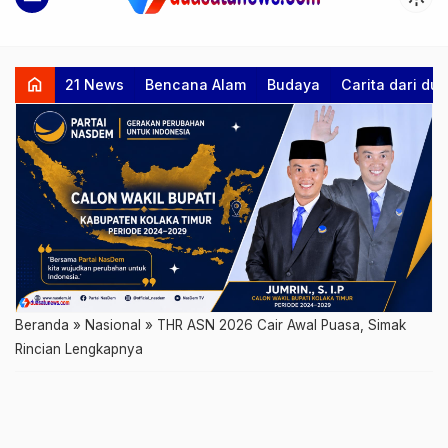
home
21 News
Bencana Alam
Budaya
Carita dari d
Beranda
»
Nasional
»
THR ASN 2026 Cair Awal Puasa, Simak
Rincian Lengkapnya