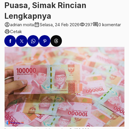
Puasa, Simak Rincian
Lengkapnya
account_circle
calendar_month
visibility
comment
adrian moita
Selasa, 24 Feb 2026
297
0 komentar
print
Cetak