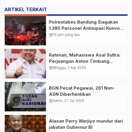
ARTIKEL TERKAIT
Polrestabes Bandung Siagakan
1.380 Personel Antisipasi Konvoi
Bobotoh Usai Final Piala Presiden
calendar_month
13 jam yang lalu
Rahman, Mahasiswa Asal Sultra:
Perjuangan Anton Timbang
Membawa Aspal Buton ke
calendar_month
Minggu, 2 Agt 2026
Tingkat Nasional Patut
Diapresiasi
BGN Pecat Pegawai, 261 Non-
ASN Diberhentikan
calendar_month
Senin, 27 Jul 2026
Alasan Perry Warjiyo mundur dari
jabatan Gubernur BI