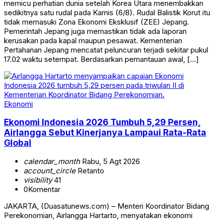
memicu perhatian dunia setelah Korea Utara menembakkan
sedikitnya satu rudal pada Kamis (6/8). Rudal Balistik Korut itu
tidak memasuki Zona Ekonomi Eksklusif (ZEE) Jepang.
Pemerintah Jepang juga memastikan tidak ada laporan
kerusakan pada kapal maupun pesawat. Kementerian
Pertahanan Jepang mencatat peluncuran terjadi sekitar pukul
17.02 waktu setempat. Berdasarkan pemantauan awal, […]
Ekonomi
Ekonomi Indonesia 2026 Tumbuh 5,29 Persen,
Airlangga Sebut Kinerjanya Lampaui Rata-Rata
Global
calendar_month
Rabu, 5 Agt 2026
account_circle
Retanto
visibility
41
0
Komentar
JAKARTA, (Duasatunews.com) – Menteri Koordinator Bidang
Perekonomian, Airlangga Hartarto, menyatakan ekonomi