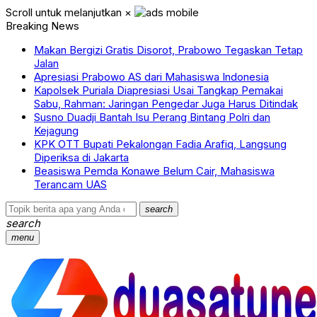
Scroll untuk melanjutkan
×
Breaking News
Makan Bergizi Gratis Disorot, Prabowo Tegaskan Tetap
Jalan
Apresiasi Prabowo AS dari Mahasiswa Indonesia
Kapolsek Puriala Diapresiasi Usai Tangkap Pemakai
Sabu, Rahman: Jaringan Pengedar Juga Harus Ditindak
Susno Duadji Bantah Isu Perang Bintang Polri dan
Kejagung
KPK OTT Bupati Pekalongan Fadia Arafiq, Langsung
Diperiksa di Jakarta
Beasiswa Pemda Konawe Belum Cair, Mahasiswa
Terancam UAS
search
search
menu