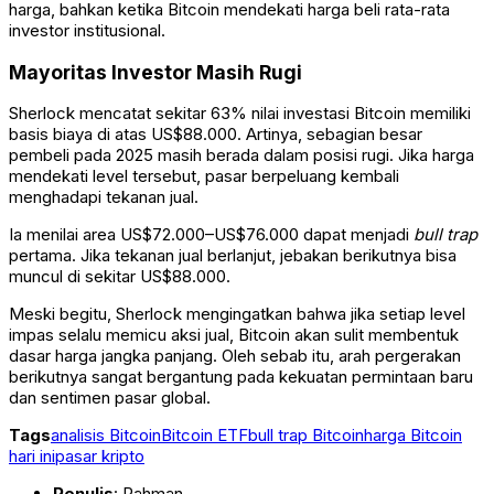
harga, bahkan ketika Bitcoin mendekati harga beli rata-rata
investor institusional.
Mayoritas Investor Masih Rugi
Sherlock mencatat sekitar 63% nilai investasi Bitcoin memiliki
basis biaya di atas US$88.000. Artinya, sebagian besar
pembeli pada 2025 masih berada dalam posisi rugi. Jika harga
mendekati level tersebut, pasar berpeluang kembali
menghadapi tekanan jual.
Ia menilai area US$72.000–US$76.000 dapat menjadi
bull trap
pertama. Jika tekanan jual berlanjut, jebakan berikutnya bisa
muncul di sekitar US$88.000.
Meski begitu, Sherlock mengingatkan bahwa jika setiap level
impas selalu memicu aksi jual, Bitcoin akan sulit membentuk
dasar harga jangka panjang. Oleh sebab itu, arah pergerakan
berikutnya sangat bergantung pada kekuatan permintaan baru
dan sentimen pasar global.
Tags
analisis Bitcoin
Bitcoin ETF
bull trap Bitcoin
harga Bitcoin
hari ini
pasar kripto
Penulis
: Rahman