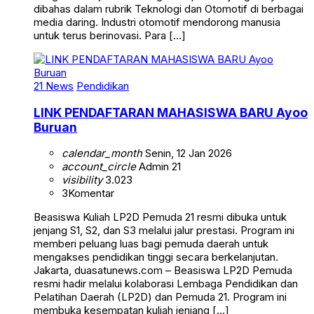
dibahas dalam rubrik Teknologi dan Otomotif di berbagai
media daring. Industri otomotif mendorong manusia
untuk terus berinovasi. Para […]
21 News
Pendidikan
LINK PENDAFTARAN MAHASISWA BARU Ayoo
Buruan
calendar_month
Senin, 12 Jan 2026
account_circle
Admin 21
visibility
3.023
3
Komentar
Beasiswa Kuliah LP2D Pemuda 21 resmi dibuka untuk
jenjang S1, S2, dan S3 melalui jalur prestasi. Program ini
memberi peluang luas bagi pemuda daerah untuk
mengakses pendidikan tinggi secara berkelanjutan.
Jakarta, duasatunews.com – Beasiswa LP2D Pemuda
resmi hadir melalui kolaborasi Lembaga Pendidikan dan
Pelatihan Daerah (LP2D) dan Pemuda 21. Program ini
membuka kesempatan kuliah jenjang […]