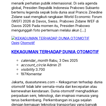
menarik perhatian publik internasional. Di sela agenda
global, Presiden Republik Indonesia Prabowo Subianto
bertemu legenda sepak bola dunia asal Prancis Zinedine
Zidane saat mengikuti rangkaian World Economic Forum
(WEF) 2026 di Davos, Swiss. Prabowo Zidane WEF di
Davos 2026 Pada momen itu, Presiden Prabowo
mengunggah foto pertemuan melalui akun […]
Opini
Otomotif
KEKAGUMAN TERHADAP DUNIA OTOMOTIF
calendar_month
Rabu, 3 Des 2025
account_circle
Admin 21
visibility
3.700
197
Komentar
Jakarta, duasatunews.com – Kekaguman terhadap dunia
otomotif tidak lahir semata-mata dari kecepatan atau
kemewahan kendaraan. Dunia otomotif menghadirkan
perpaduan seni, teknologi, dan imajinasi manusia yang
terus berkembang. Perkembangan ini juga sejalan
dengan kemajuan teknologi transportasi yang banyak