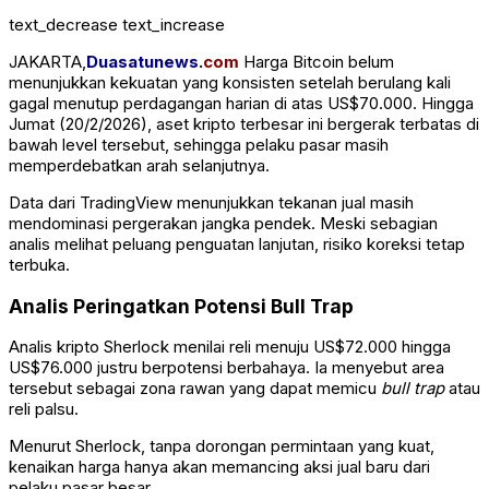
text_decrease
text_increase
JAKARTA,
Duasatunews
.
com
Harga Bitcoin belum
menunjukkan kekuatan yang konsisten setelah berulang kali
gagal menutup perdagangan harian di atas US$70.000. Hingga
Jumat (20/2/2026), aset kripto terbesar ini bergerak terbatas di
bawah level tersebut, sehingga pelaku pasar masih
memperdebatkan arah selanjutnya.
Data dari
TradingView
menunjukkan tekanan jual masih
mendominasi pergerakan jangka pendek. Meski sebagian
analis melihat peluang penguatan lanjutan, risiko koreksi tetap
terbuka.
Analis Peringatkan Potensi Bull Trap
Analis kripto
Sherlock
menilai reli menuju US$72.000 hingga
US$76.000 justru berpotensi berbahaya. Ia menyebut area
tersebut sebagai zona rawan yang dapat memicu
bull trap
atau
reli palsu.
Menurut Sherlock, tanpa dorongan permintaan yang kuat,
kenaikan harga hanya akan memancing aksi jual baru dari
pelaku pasar besar.