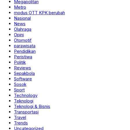
Megapolitan
Metro
modus OTT KPK berubah
Nasional
News
Olahraga
Opini
Otomotif
parawisata
Pendidikan
Peristiwa
Politik
Reviews
Sepakbola
Software
Sosok
Sport
Technology
Teknologi
Teknologi & Bisnis
Transportasi
Travel
Trends
Uncategorized