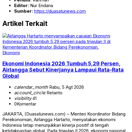
Editor
: Nur Endana
Sumber
:
https://duasatunews.com
Artikel Terkait
Ekonomi
Ekonomi Indonesia 2026 Tumbuh 5,29 Persen,
Airlangga Sebut Kinerjanya Lampaui Rata-Rata
Global
calendar_month
Rabu, 5 Agt 2026
account_circle
Retanto
visibility
41
0
Komentar
JAKARTA, (Duasatunews.com) – Menteri Koordinator Bidang
Perekonomian, Airlangga Hartarto, menyatakan ekonomi
Indonesia tetap menunjukkan kinerja positif di tengah
ketidakpastian global. Pada triwulan II 2026, ekonomi nasional