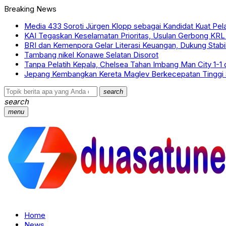
Breaking News
Media 433 Soroti Jürgen Klopp sebagai Kandidat Kuat Pel
KAI Tegaskan Keselamatan Prioritas, Usulan Gerbong KRL 
BRI dan Kemenpora Gelar Literasi Keuangan, Dukung Stabil
Tambang nikel Konawe Selatan Disorot
Tanpa Pelatih Kepala, Chelsea Tahan Imbang Man City 1-1 d
Jepang Kembangkan Kereta Maglev Berkecepatan Tinggi 
search
search
menu
Home
News