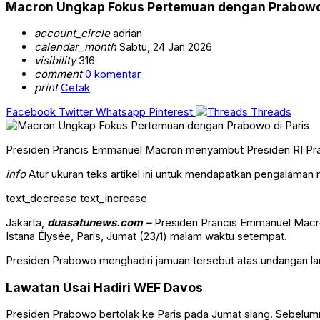
Macron Ungkap Fokus Pertemuan dengan Prabowo 
account_circle
adrian
calendar_month
Sabtu, 24 Jan 2026
visibility
316
comment
0 komentar
print
Cetak
Facebook
Twitter
Whatsapp
Pinterest
Threads
Presiden Prancis Emmanuel Macron menyambut Presiden RI Prab
info
Atur ukuran teks artikel ini untuk mendapatkan pengalaman
text_decrease
text_increase
Jakarta,
duasatunews.com –
Presiden Prancis
Emmanuel Macr
Istana Élysée, Paris, Jumat (23/1) malam waktu setempat.
Presiden Prabowo menghadiri jamuan tersebut atas undangan la
Lawatan Usai Hadiri WEF Davos
Presiden Prabowo bertolak ke Paris pada Jumat siang. Sebelu