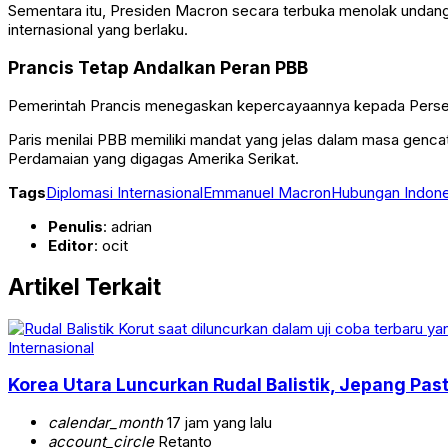
Sementara itu, Presiden Macron secara terbuka menolak undangan
internasional yang berlaku.
Prancis Tetap Andalkan Peran PBB
Pemerintah Prancis menegaskan kepercayaannya kepada
Perse
Paris menilai PBB memiliki mandat yang jelas dalam masa gencat
Perdamaian yang digagas Amerika Serikat.
Tags
Diplomasi Internasional
Emmanuel Macron
Hubungan Indone
Penulis
: adrian
Editor
: ocit
Artikel Terkait
Internasional
Korea Utara Luncurkan Rudal Balistik, Jepang Pa
calendar_month
17 jam yang lalu
account_circle
Retanto