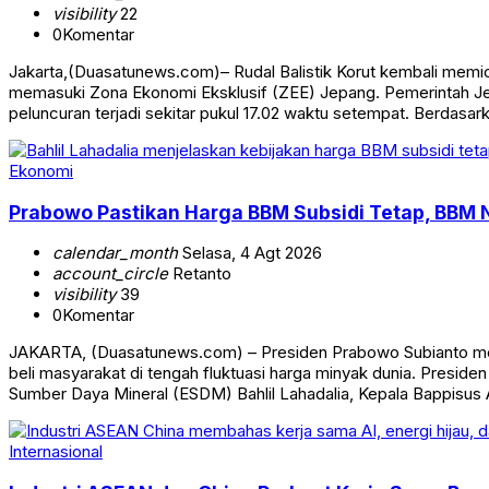
visibility
22
0
Komentar
Jakarta,(Duasatunews.com)– Rudal Balistik Korut kembali memicu 
memasuki Zona Ekonomi Eksklusif (ZEE) Jepang. Pemerintah Je
peluncuran terjadi sekitar pukul 17.02 waktu setempat. Berdasa
Ekonomi
Prabowo Pastikan Harga BBM Subsidi Tetap, BBM 
calendar_month
Selasa, 4 Agt 2026
account_circle
Retanto
visibility
39
0
Komentar
JAKARTA, (Duasatunews.com) – Presiden Prabowo Subianto mem
beli masyarakat di tengah fluktuasi harga minyak dunia. Preside
Sumber Daya Mineral (ESDM) Bahlil Lahadalia, Kepala Bappisus 
Internasional