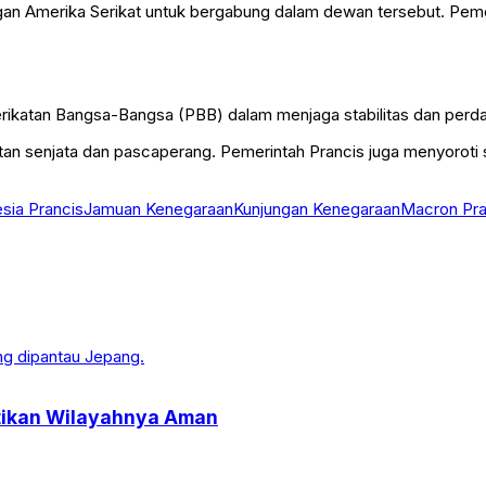
 Amerika Serikat untuk bergabung dalam dewan tersebut. Pemerinta
rikatan Bangsa-Bangsa
(PBB) dalam menjaga stabilitas dan perda
an senjata dan pascaperang. Pemerintah Prancis juga menyoroti s
sia Prancis
Jamuan Kenegaraan
Kunjungan Kenegaraan
Macron Pra
stikan Wilayahnya Aman