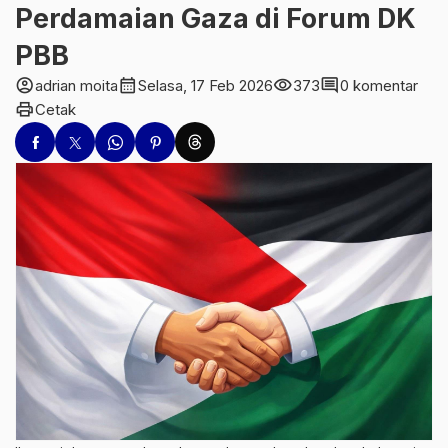
Perdamaian Gaza di Forum DK
PBB
account_circle
calendar_month
visibility
comment
adrian moita
Selasa, 17 Feb 2026
373
0 komentar
print
Cetak