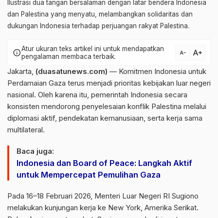
Ilustrasi dua tangan bersalaman dengan latar bendera Indonesia
dan Palestina yang menyatu, melambangkan solidaritas dan
dukungan Indonesia terhadap perjuangan rakyat Palestina.
Atur ukuran teks artikel ini untuk mendapatkan
text_increase
info
text_decrease
pengalaman membaca terbaik.
Jakarta,
(duasatunews.com)
— Komitmen Indonesia untuk
Perdamaian Gaza terus menjadi prioritas kebijakan luar negeri
nasional. Oleh karena itu, pemerintah Indonesia secara
konsisten mendorong penyelesaian konflik Palestina melalui
diplomasi aktif, pendekatan kemanusiaan, serta kerja sama
multilateral.
Baca juga:
Indonesia dan Board of Peace: Langkah Aktif
untuk Mempercepat Pemulihan Gaza
Pada 16–18 Februari 2026, Menteri Luar Negeri RI
Sugiono
melakukan kunjungan kerja ke
New York
, Amerika Serikat.