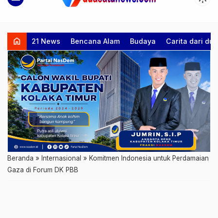
home
21 News
Bencana Alam
Budaya
Carita dari d
Beranda
»
Internasional
»
Komitmen Indonesia untuk Perdamaian
Gaza di Forum DK PBB