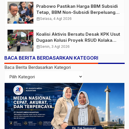
Prabowo Pastikan Harga BBM Subsidi
Tetap, BBM Non-Subsidi Berpeluang
Turun
calendar_month
Selasa, 4 Agt 2026
Koalisi Aktivis Bersatu Desak KPK Usut
Dugaan Kolusi Proyek RSUD Kolaka
Timur, Sejumlah Pejabat dan PT
calendar_month
Senin, 3 Agt 2026
Arafah Alam Sejahtera Diminta
BACA BERITA BERDASARKAN KATEGORI
Diperiksa
Baca Berita Berdasarkan Kategori