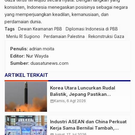
konsisten, Indonesia menegaskan posisinya sebagai negara
yang memperjuangkan keadilan, kemanusiaan, dan
perdamaian dunia.
Tags
Dewan Keamanan PBB
Diplomasi Indonesia di PBB
Menlu RI Sugiono
Perdamaian Palestina
Rekonstruksi Gaza
Penulis
: adrian moita
Editor
: Nur Wayda
Sumber
:
duasatunews.com
ARTIKEL TERKAIT
Korea Utara Luncurkan Rudal
Balistik, Jepang Pastikan
Wilayahnya Aman
calendar_month
Kamis, 6 Agt 2026
Industri ASEAN dan China Perkuat
Kerja Sama Bernilai Tambah,
Fokus AI hingga Energi Hijau
calendar_month
Jumat, 17 Jul 2026