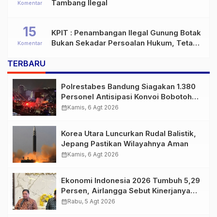
Tambang Ilegal
Komentar
15
KPIT : Penambangan Ilegal Gunung Botak
Bukan Sekadar Persoalan Hukum, Tetapi
Komentar
Ancaman Serius terhadap Masa Depan
TERBARU
Pulau Buru
Polrestabes Bandung Siagakan 1.380
Personel Antisipasi Konvoi Bobotoh
Usai Final Piala Presiden
calendar_month
Kamis, 6 Agt 2026
Korea Utara Luncurkan Rudal Balistik,
Jepang Pastikan Wilayahnya Aman
calendar_month
Kamis, 6 Agt 2026
Ekonomi Indonesia 2026 Tumbuh 5,29
Persen, Airlangga Sebut Kinerjanya
Lampaui Rata-Rata Global
calendar_month
Rabu, 5 Agt 2026