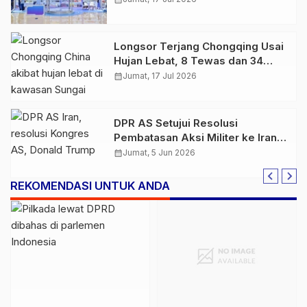
Longsor Terjang Chongqing Usai
Hujan Lebat, 8 Tewas dan 34
Orang Masih Hilang
calendar_month
Jumat, 17 Jul 2026
DPR AS Setujui Resolusi
Pembatasan Aksi Militer ke Iran,
Tekanan Politik untuk Trump
calendar_month
Jumat, 5 Jun 2026
Menguat
REKOMENDASI UNTUK ANDA