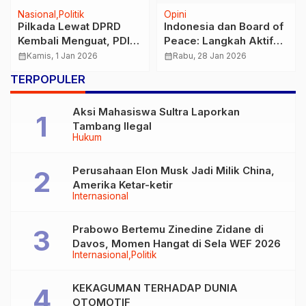
Nasional
Politik
Opini
Pilkada Lewat DPRD
Indonesia dan Board of
Kembali Menguat, PDIP
Peace: Langkah Aktif
Menolak
untuk Mempercepat
calendar_month
Kamis, 1 Jan 2026
calendar_month
Rabu, 28 Jan 2026
Pemulihan Gaza
TERPOPULER
Aksi Mahasiswa Sultra Laporkan
Tambang Ilegal
Hukum
Perusahaan Elon Musk Jadi Milik China,
Amerika Ketar-ketir
Internasional
Prabowo Bertemu Zinedine Zidane di
Davos, Momen Hangat di Sela WEF 2026
Internasional
Politik
KEKAGUMAN TERHADAP DUNIA
OTOMOTIF