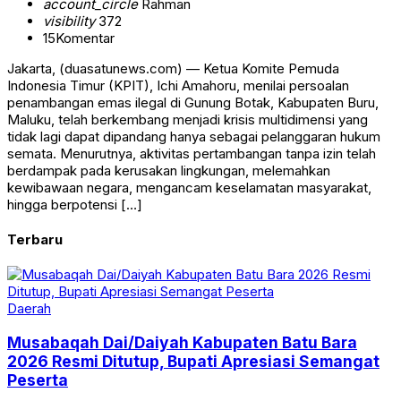
account_circle
Rahman
visibility
372
15
Komentar
Jakarta, (duasatunews.com) — Ketua Komite Pemuda
Indonesia Timur (KPIT), Ichi Amahoru, menilai persoalan
penambangan emas ilegal di Gunung Botak, Kabupaten Buru,
Maluku, telah berkembang menjadi krisis multidimensi yang
tidak lagi dapat dipandang hanya sebagai pelanggaran hukum
semata. Menurutnya, aktivitas pertambangan tanpa izin telah
berdampak pada kerusakan lingkungan, melemahkan
kewibawaan negara, mengancam keselamatan masyarakat,
hingga berpotensi […]
Terbaru
Daerah
Musabaqah Dai/Daiyah Kabupaten Batu Bara
2026 Resmi Ditutup, Bupati Apresiasi Semangat
Peserta