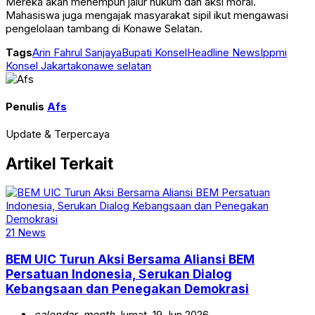
Mereka akan menempuh jalur hukum dan aksi moral.
Mahasiswa juga mengajak masyarakat sipil ikut mengawasi
pengelolaan tambang di Konawe Selatan.
Tags
Arin Fahrul Sanjaya
Bupati Konsel
Headline News
Ippmi
Konsel Jakarta
konawe selatan
Penulis
Afs
Update & Terpercaya
Artikel Terkait
21 News
BEM UIC Turun Aksi Bersama Aliansi BEM
Persatuan Indonesia, Serukan Dialog
Kebangsaan dan Penegakan Demokrasi
calendar_month
Jumat, 19 Jun 2026