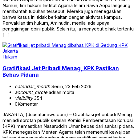
Namun, tim hukum Institut Agama Islam Rawa Aopa langsung
membantah tuduhan tersebut. Mereka juga menegaskan
bahwa kasus ini tidak berkaitan dengan aktivitas kampus.
Perwakilan tim hukum, Aminudin, menilai ada upaya
penggiringan opini publik. Selain itu, ia menyebut pihak tertentu
[…]
Hukum
Gratifikasi Jet Pribadi Menag, KPK Pastikan
Bebas Pidana
calendar_month
Senin, 23 Feb 2026
account_circle
adrian moita
visibility
354
0
Komentar
JAKARTA, (duasatunews.com) – Gratifikasi jet pribadi Menag
menjadi sorotan publik setelah Komisi Pemberantasan Korupsi
(KPK) memastikan Nasaruddin Umar bebas dari sanksi pidana.
KPK menegaskan Menteri Agama telah memenuhi kewajiban
hukum dengan melaporkan dugaan gratifikasi sesuai batas