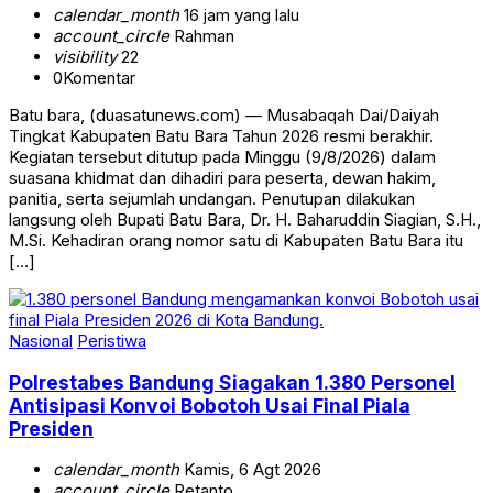
calendar_month
16 jam yang lalu
account_circle
Rahman
visibility
22
0
Komentar
Batu bara, (duasatunews.com) — Musabaqah Dai/Daiyah
Tingkat Kabupaten Batu Bara Tahun 2026 resmi berakhir.
Kegiatan tersebut ditutup pada Minggu (9/8/2026) dalam
suasana khidmat dan dihadiri para peserta, dewan hakim,
panitia, serta sejumlah undangan. Penutupan dilakukan
langsung oleh Bupati Batu Bara, Dr. H. Baharuddin Siagian, S.H.,
M.Si. Kehadiran orang nomor satu di Kabupaten Batu Bara itu
[…]
Nasional
Peristiwa
Polrestabes Bandung Siagakan 1.380 Personel
Antisipasi Konvoi Bobotoh Usai Final Piala
Presiden
calendar_month
Kamis, 6 Agt 2026
account_circle
Retanto