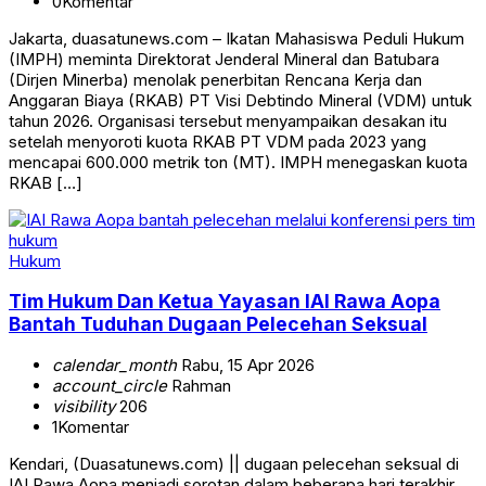
0
Komentar
Jakarta, duasatunews.com – Ikatan Mahasiswa Peduli Hukum
(IMPH) meminta Direktorat Jenderal Mineral dan Batubara
(Dirjen Minerba) menolak penerbitan Rencana Kerja dan
Anggaran Biaya (RKAB) PT Visi Debtindo Mineral (VDM) untuk
tahun 2026. Organisasi tersebut menyampaikan desakan itu
setelah menyoroti kuota RKAB PT VDM pada 2023 yang
mencapai 600.000 metrik ton (MT). IMPH menegaskan kuota
RKAB […]
Hukum
‎Tim Hukum Dan Ketua Yayasan IAI Rawa Aopa
Bantah Tuduhan Dugaan Pelecehan Seksual
calendar_month
Rabu, 15 Apr 2026
account_circle
Rahman
visibility
206
1
Komentar
‎‎Kendari, (Duasatunews.com) || dugaan pelecehan seksual di
IAI Rawa Aopa menjadi sorotan dalam beberapa hari terakhir.