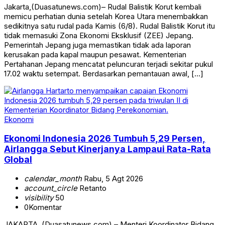
Jakarta,(Duasatunews.com)– Rudal Balistik Korut kembali
memicu perhatian dunia setelah Korea Utara menembakkan
sedikitnya satu rudal pada Kamis (6/8). Rudal Balistik Korut itu
tidak memasuki Zona Ekonomi Eksklusif (ZEE) Jepang.
Pemerintah Jepang juga memastikan tidak ada laporan
kerusakan pada kapal maupun pesawat. Kementerian
Pertahanan Jepang mencatat peluncuran terjadi sekitar pukul
17.02 waktu setempat. Berdasarkan pemantauan awal, […]
Ekonomi
Ekonomi Indonesia 2026 Tumbuh 5,29 Persen,
Airlangga Sebut Kinerjanya Lampaui Rata-Rata
Global
calendar_month
Rabu, 5 Agt 2026
account_circle
Retanto
visibility
50
0
Komentar
JAKARTA, (Duasatunews.com) – Menteri Koordinator Bidang