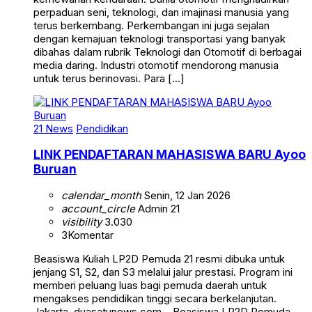
perpaduan seni, teknologi, dan imajinasi manusia yang
terus berkembang. Perkembangan ini juga sejalan
dengan kemajuan teknologi transportasi yang banyak
dibahas dalam rubrik Teknologi dan Otomotif di berbagai
media daring. Industri otomotif mendorong manusia
untuk terus berinovasi. Para […]
21 News
Pendidikan
LINK PENDAFTARAN MAHASISWA BARU Ayoo
Buruan
calendar_month
Senin, 12 Jan 2026
account_circle
Admin 21
visibility
3.030
3
Komentar
Beasiswa Kuliah LP2D Pemuda 21 resmi dibuka untuk
jenjang S1, S2, dan S3 melalui jalur prestasi. Program ini
memberi peluang luas bagi pemuda daerah untuk
mengakses pendidikan tinggi secara berkelanjutan.
Jakarta, duasatunews.com – Beasiswa LP2D Pemuda