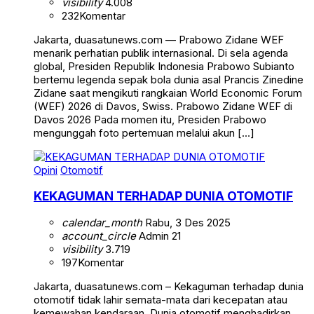
visibility
4.008
232
Komentar
Jakarta, duasatunews.com — Prabowo Zidane WEF
menarik perhatian publik internasional. Di sela agenda
global, Presiden Republik Indonesia Prabowo Subianto
bertemu legenda sepak bola dunia asal Prancis Zinedine
Zidane saat mengikuti rangkaian World Economic Forum
(WEF) 2026 di Davos, Swiss. Prabowo Zidane WEF di
Davos 2026 Pada momen itu, Presiden Prabowo
mengunggah foto pertemuan melalui akun […]
Opini
Otomotif
KEKAGUMAN TERHADAP DUNIA OTOMOTIF
calendar_month
Rabu, 3 Des 2025
account_circle
Admin 21
visibility
3.719
197
Komentar
Jakarta, duasatunews.com – Kekaguman terhadap dunia
otomotif tidak lahir semata-mata dari kecepatan atau
kemewahan kendaraan. Dunia otomotif menghadirkan