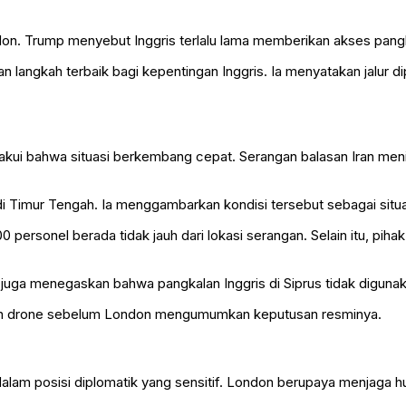
on. Trump menyebut Inggris terlalu lama memberikan akses pangk
ngkah terbaik bagi kepentingan Inggris. Ia menyatakan jalur dip
akui bahwa situasi berkembang cepat. Serangan balasan Iran mening
i Timur Tengah. Ia menggambarkan kondisi tersebut sebagai situ
300 personel berada tidak jauh dari lokasi serangan. Selain itu, 
a juga menegaskan bahwa pangkalan Inggris di Siprus tidak digu
urkan drone sebelum London mengumumkan keputusan resminya.
dalam posisi diplomatik yang sensitif. London berupaya menjaga 