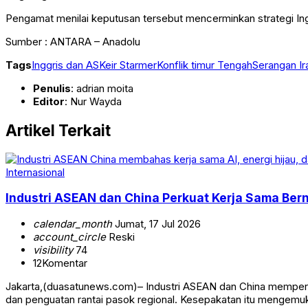
Pengamat menilai keputusan tersebut mencerminkan strategi I
Sumber : ANTARA – Anadolu
Tags
Inggris dan AS
Keir Starmer
Konflik timur Tengah
Serangan Ir
Penulis
: adrian moita
Editor
: Nur Wayda
Artikel Terkait
Internasional
Industri ASEAN dan China Perkuat Kerja Sama Berni
calendar_month
Jumat, 17 Jul 2026
account_circle
Reski
visibility
74
12
Komentar
Jakarta,(duasatunews.com)– Industri ASEAN dan China memperkua
dan penguatan rantai pasok regional. Kesepakatan itu mengem