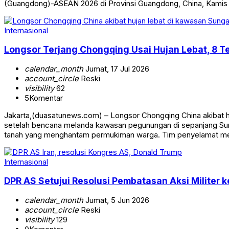
(Guangdong)-ASEAN 2026 di Provinsi Guangdong, China, Kamis
Internasional
Longsor Terjang Chongqing Usai Hujan Lebat, 8 T
calendar_month
Jumat, 17 Jul 2026
account_circle
Reski
visibility
62
5
Komentar
Jakarta,(duasatunews.com) – Longsor Chongqing China akibat 
setelah bencana melanda kawasan pegunungan di sepanjang Sung
tanah yang menghantam permukiman warga. Tim penyelamat me
Internasional
DPR AS Setujui Resolusi Pembatasan Aksi Militer k
calendar_month
Jumat, 5 Jun 2026
account_circle
Reski
visibility
129