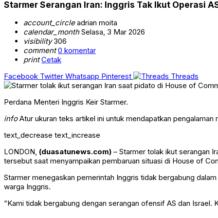
Starmer Serangan Iran: Inggris Tak Ikut Operasi AS
account_circle
adrian moita
calendar_month
Selasa, 3 Mar 2026
visibility
306
comment
0 komentar
print
Cetak
Facebook
Twitter
Whatsapp
Pinterest
Threads
Perdana Menteri Inggris Keir Starmer.
info
Atur ukuran teks artikel ini untuk mendapatkan pengalaman
text_decrease
text_increase
LONDON,
(duasatunews.com)
– Starmer tolak ikut serangan I
tersebut saat menyampaikan pembaruan situasi di House of Co
Starmer menegaskan pemerintah Inggris tidak bergabung dalam s
warga Inggris.
“Kami tidak bergabung dengan serangan ofensif AS dan Israel. Ka