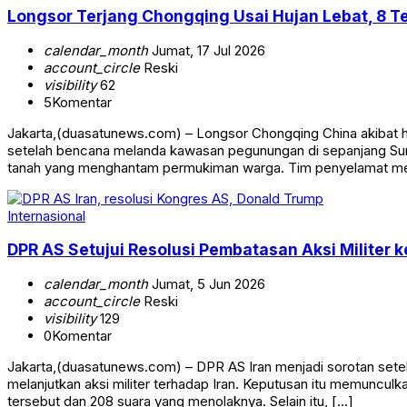
Longsor Terjang Chongqing Usai Hujan Lebat, 8 T
calendar_month
Jumat, 17 Jul 2026
account_circle
Reski
visibility
62
5
Komentar
Jakarta,(duasatunews.com) – Longsor Chongqing China akibat 
setelah bencana melanda kawasan pegunungan di sepanjang Sung
tanah yang menghantam permukiman warga. Tim penyelamat me
Internasional
DPR AS Setujui Resolusi Pembatasan Aksi Militer k
calendar_month
Jumat, 5 Jun 2026
account_circle
Reski
visibility
129
0
Komentar
Jakarta,(duasatunews.com) – DPR AS Iran menjadi sorotan set
melanjutkan aksi militer terhadap Iran. Keputusan itu memuncul
tersebut dan 208 suara yang menolaknya. Selain itu, […]