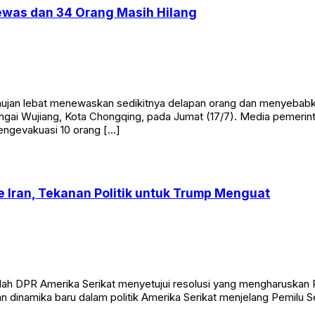
ewas dan 34 Orang Masih Hilang
hujan lebat menewaskan sedikitnya delapan orang dan menyebabka
ai Wujiang, Kota Chongqing, pada Jumat (17/7). Media pemerint
ngevakuasi 10 orang […]
e Iran, Tekanan Politik untuk Trump Menguat
elah DPR Amerika Serikat menyetujui resolusi yang mengharuska
kan dinamika baru dalam politik Amerika Serikat menjelang Pemil