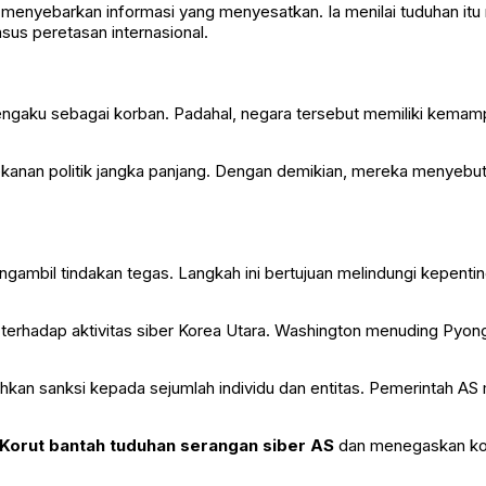
s menyebarkan informasi yang menyesatkan. Ia menilai tuduhan itu 
us peretasan internasional.
 mengaku sebagai korban. Padahal, negara tersebut memiliki kemam
an tekanan politik jangka panjang. Dengan demikian, mereka meny
ambil tindakan tegas. Langkah ini bertujuan melindungi kepent
terhadap aktivitas siber Korea Utara. Washington menuding Pyongy
kan sanksi kepada sejumlah individu dan entitas. Pemerintah AS m
Korut bantah tuduhan serangan siber AS
dan menegaskan kom