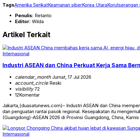
Tags
Amerika Serikat
Keamanan siber
Korea Utara
Korut
serangan 
Penulis
: Retanto
Editor
: Wilda
Artikel Terkait
Internasional
Industri ASEAN dan China Perkuat Kerja Sama Berni
calendar_month
Jumat, 17 Jul 2026
account_circle
Reski
visibility
72
12
Komentar
Jakarta,(duasatunews.com)– Industri ASEAN dan China memperkua
dan penguatan rantai pasok regional. Kesepakatan itu mengem
(Guangdong)-ASEAN 2026 di Provinsi Guangdong, China, Kamis
Internasional