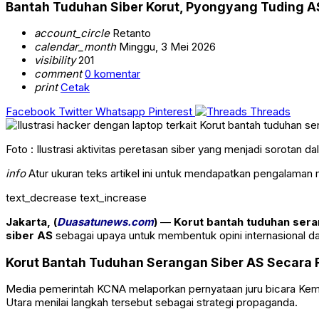
Bantah Tuduhan Siber Korut, Pyongyang Tuding AS
account_circle
Retanto
calendar_month
Minggu, 3 Mei 2026
visibility
201
comment
0 komentar
print
Cetak
Facebook
Twitter
Whatsapp
Pinterest
Threads
Foto : Ilustrasi aktivitas peretasan siber yang menjadi sorotan d
info
Atur ukuran teks artikel ini untuk mendapatkan pengalaman
text_decrease
text_increase
Jakarta, (
Duasatunews.com
)
—
Korut bantah tuduhan sera
siber AS
sebagai upaya untuk membentuk opini internasional d
Korut Bantah Tuduhan Serangan Siber AS Secara 
Media pemerintah
KCNA
melaporkan pernyataan juru bicara Kem
Utara menilai langkah tersebut sebagai strategi propaganda.