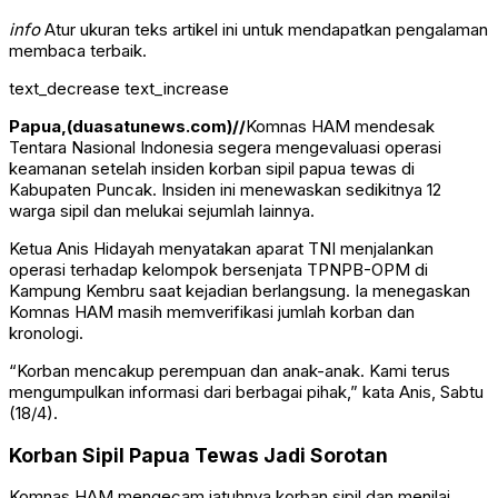
info
Atur ukuran teks artikel ini untuk mendapatkan pengalaman
membaca terbaik.
text_decrease
text_increase
Papua,(duasatunews.com)//
Komnas HAM
mendesak
Tentara Nasional Indonesia
segera mengevaluasi operasi
keamanan setelah insiden korban sipil papua tewas di
Kabupaten Puncak. Insiden ini menewaskan sedikitnya 12
warga sipil dan melukai sejumlah lainnya.
Ketua
Anis Hidayah
menyatakan aparat TNI menjalankan
operasi terhadap kelompok bersenjata
TPNPB-OPM
di
Kampung Kembru saat kejadian berlangsung. Ia menegaskan
Komnas HAM masih memverifikasi jumlah korban dan
kronologi.
“Korban mencakup perempuan dan anak-anak. Kami terus
mengumpulkan informasi dari berbagai pihak,” kata Anis, Sabtu
(18/4).
Korban Sipil Papua Tewas Jadi Sorotan
Komnas HAM mengecam jatuhnya korban sipil dan menilai