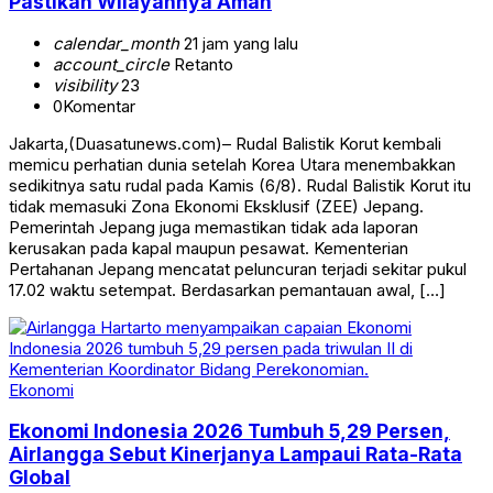
Pastikan Wilayahnya Aman
calendar_month
21 jam yang lalu
account_circle
Retanto
visibility
23
0
Komentar
Jakarta,(Duasatunews.com)– Rudal Balistik Korut kembali
memicu perhatian dunia setelah Korea Utara menembakkan
sedikitnya satu rudal pada Kamis (6/8). Rudal Balistik Korut itu
tidak memasuki Zona Ekonomi Eksklusif (ZEE) Jepang.
Pemerintah Jepang juga memastikan tidak ada laporan
kerusakan pada kapal maupun pesawat. Kementerian
Pertahanan Jepang mencatat peluncuran terjadi sekitar pukul
17.02 waktu setempat. Berdasarkan pemantauan awal, […]
Ekonomi
Ekonomi Indonesia 2026 Tumbuh 5,29 Persen,
Airlangga Sebut Kinerjanya Lampaui Rata-Rata
Global