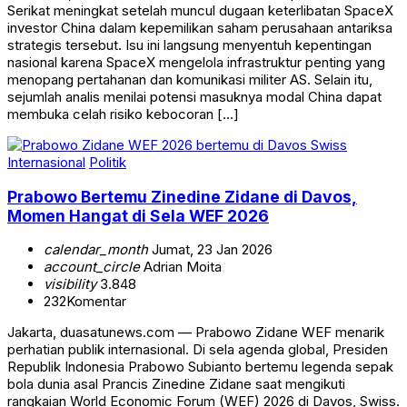
Serikat meningkat setelah muncul dugaan keterlibatan SpaceX
investor China dalam kepemilikan saham perusahaan antariksa
strategis tersebut. Isu ini langsung menyentuh kepentingan
nasional karena SpaceX mengelola infrastruktur penting yang
menopang pertahanan dan komunikasi militer AS. Selain itu,
sejumlah analis menilai potensi masuknya modal China dapat
membuka celah risiko kebocoran […]
Internasional
Politik
Prabowo Bertemu Zinedine Zidane di Davos,
Momen Hangat di Sela WEF 2026
calendar_month
Jumat, 23 Jan 2026
account_circle
Adrian Moita
visibility
3.848
232
Komentar
Jakarta, duasatunews.com — Prabowo Zidane WEF menarik
perhatian publik internasional. Di sela agenda global, Presiden
Republik Indonesia Prabowo Subianto bertemu legenda sepak
bola dunia asal Prancis Zinedine Zidane saat mengikuti
rangkaian World Economic Forum (WEF) 2026 di Davos, Swiss.