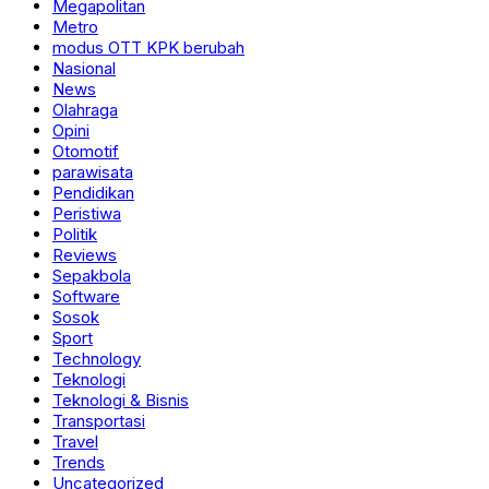
Megapolitan
Metro
modus OTT KPK berubah
Nasional
News
Olahraga
Opini
Otomotif
parawisata
Pendidikan
Peristiwa
Politik
Reviews
Sepakbola
Software
Sosok
Sport
Technology
Teknologi
Teknologi & Bisnis
Transportasi
Travel
Trends
Uncategorized