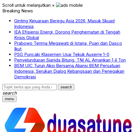
Scroll untuk melanjutkan
×
Breaking News
Ginting Kejuaraan Beregu Asia 2026, Masuk Skuad
Indonesia
IEA Efisiensi Energi, Dorong Penghematan di Tengah
Krisis Global
Prabowo Terima Megawati di Istana, Puan dan Dasco
Ikut
PSG Puncaki Klasemen Usai Tekuk Auxerre 1-0
Penyelundupan Sianida Bitung, TNI AL Amankan 1,4 Ton
BEM UIC Turun Aksi Bersama Aliansi BEM Persatuan
Indonesia, Serukan Dialog Kebangsaan dan Penegakan
Demokrasi
search
search
menu