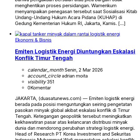
menghentikan proses persidangan. Wamenkum
menyampaikan penegasan tersebut saat Sosialisasi Kitab
Undang-Undang Hukum Acara Pidana (KUHAP) di
Gedung Kementerian Hukum RI, Jakarta, Kamis. […]
Ekonomi & Bisnis
Emiten Logistik Energi Diuntungkan Eskalasi
Konflik Timur Tengah
calendar_month
Senin, 2 Mar 2026
account_circle
adrian moita
visibility
351
0
Komentar
JAKARTA, (duasatunews.com) — Emiten logistik energi
berada pada posisi menguntungkan seiring pengetatan
pasokan minyak global akibat eskalasi konflik di Timur
Tengah. Ketegangan geopolitik tersebut meningkatkan
kekhawatiran pasar atas kelancaran distribusi minyak
dunia dan mendorong perubahan strategi logistik energi.
Head of Research PT Korea Investment and Sekuritas
Indonesia Muhammad Wafi mengatakan eskalasi konflik