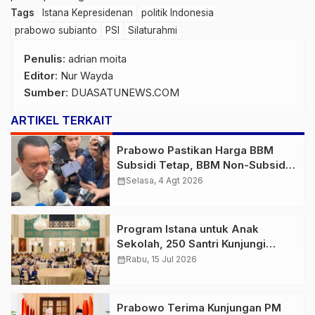
Tags
Istana Kepresidenan
politik Indonesia
prabowo subianto
PSI
Silaturahmi
Penulis
: adrian moita
Editor
: Nur Wayda
Sumber
:
DUASATUNEWS.COM
ARTIKEL TERKAIT
Prabowo Pastikan Harga BBM
Subsidi Tetap, BBM Non-Subsidi
Berpeluang Turun
calendar_month
Selasa, 4 Agt 2026
Program Istana untuk Anak
Sekolah, 250 Santri Kunjungi
Istana
calendar_month
Rabu, 15 Jul 2026
Prabowo Terima Kunjungan PM