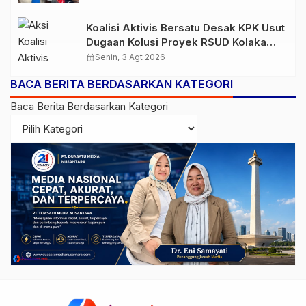
Koalisi Aktivis Bersatu Desak KPK Usut
Dugaan Kolusi Proyek RSUD Kolaka
Timur, Sejumlah Pejabat dan PT
calendar_month
Senin, 3 Agt 2026
Arafah Alam Sejahtera Diminta
BACA BERITA BERDASARKAN KATEGORI
Diperiksa
Baca Berita Berdasarkan Kategori