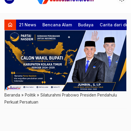
home
21 News
Bencana Alam
Budaya
Carita dari d
Beranda
»
Politik
»
Silaturahmi Prabowo Presiden Pendahulu
Perkuat Persatuan