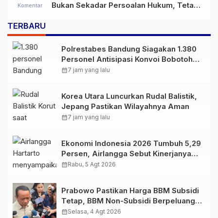
Bukan Sekadar Persoalan Hukum, Tetapi
Komentar
Ancaman Serius terhadap Masa Depan
TERBARU
Pulau Buru
Polrestabes Bandung Siagakan 1.380
Personel Antisipasi Konvoi Bobotoh
Usai Final Piala Presiden
calendar_month
7 jam yang lalu
Korea Utara Luncurkan Rudal Balistik,
Jepang Pastikan Wilayahnya Aman
calendar_month
7 jam yang lalu
Ekonomi Indonesia 2026 Tumbuh 5,29
Persen, Airlangga Sebut Kinerjanya
Lampaui Rata-Rata Global
calendar_month
Rabu, 5 Agt 2026
Prabowo Pastikan Harga BBM Subsidi
Tetap, BBM Non-Subsidi Berpeluang
Turun
calendar_month
Selasa, 4 Agt 2026