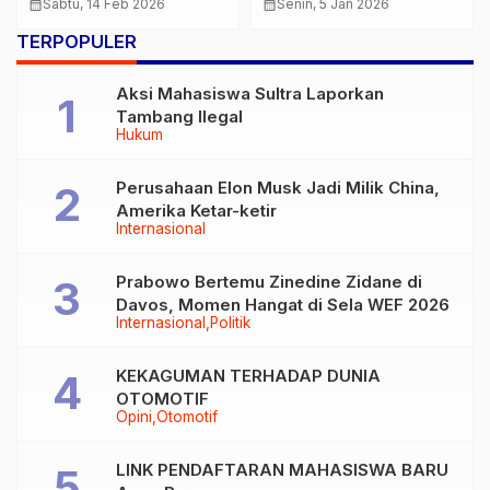
Perairan Bombana
Negara, Wamenkum:
calendar_month
Sabtu, 14 Feb 2026
calendar_month
Senin, 5 Jan 2026
Proses Hukum Jalan
TERPOPULER
Jika Ada Laporan
Aksi Mahasiswa Sultra Laporkan
Tambang Ilegal
Hukum
Perusahaan Elon Musk Jadi Milik China,
Amerika Ketar-ketir
Internasional
Prabowo Bertemu Zinedine Zidane di
Davos, Momen Hangat di Sela WEF 2026
Internasional
Politik
KEKAGUMAN TERHADAP DUNIA
OTOMOTIF
Opini
Otomotif
LINK PENDAFTARAN MAHASISWA BARU