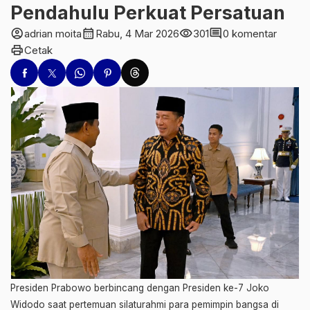
Pendahulu Perkuat Persatuan
account_circle
calendar_month
visibility
comment
adrian moita
Rabu, 4 Mar 2026
301
0 komentar
print
Cetak
Presiden Prabowo berbincang dengan Presiden ke-7 Joko
Widodo saat pertemuan silaturahmi para pemimpin bangsa di