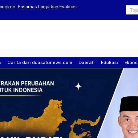
ngkep, Basarnas Lanjutkan Evakuasi
Wapres Gib
a
Carita dari duasatunews.com
Daerah
Edukasi
Ekono