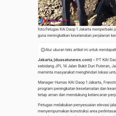
foto:Petugas KAI Daop 1 Jakarta memperbaiki jal
guna meningkatkan keselamatan perjalanan keret
info
Atur ukuran teks artikel ini untuk mendap
Jakarta,(duasatunews.com)
– PT KAI Daop
sebidang JPL 14 Jalan Bukit Duri Puteran, J
meminta masyarakat menghindari lokasi untu
Manager Humas KAI Daop 1 Jakarta, Franoto
program peningkatan keselamatan dan keanda
tetap aman dan mendukung kelancaran perja
Petugas melakukan penyesuaian elevasi jalan
menyempurnakan konstruksi area perlintasa