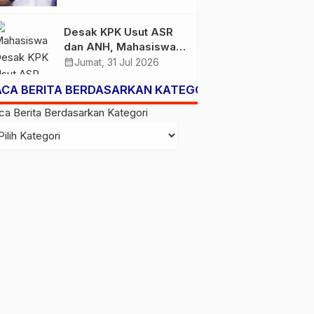
Membawa Aspal Buton
ke Tingkat Nasional
Desak KPK Usut ASR
Patut Diapresiasi
dan ANH, Mahasiswa
Kembali Soroti LHKPN,
calendar_month
Jumat, 31 Jul 2026
PT TMS, dan Kapal
ACA BERITA BERDASARKAN KATEGORI
ASR 87
ca Berita Berdasarkan Kategori