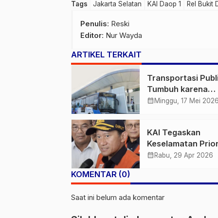
Tags
Jakarta Selatan
KAI Daop 1
Rel Bukit 
Penulis
: Reski
Editor
: Nur Wayda
ARTIKEL TERKAIT
Transportasi Publ
Tumbuh karena
Infrastruktur yan
calendar_month
Minggu, 17 Mei 202
Makin Terintegras
KAI Tegaskan
Keselamatan Prior
Usulan Gerbong 
calendar_month
Rabu, 29 Apr 2026
Wanita di Tengah
KOMENTAR (0)
Masih Dikaji
Saat ini belum ada komentar