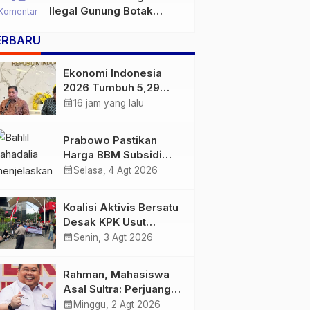
Ilegal Gunung Botak
Komentar
Bukan Sekadar Persoalan
ERBARU
Hukum, Tetapi Ancaman
Serius terhadap Masa
Depan Pulau Buru
Ekonomi Indonesia
2026 Tumbuh 5,29
Persen, Airlangga
calendar_month
16 jam yang lalu
Sebut Kinerjanya
Lampaui Rata-Rata
Prabowo Pastikan
Global
Harga BBM Subsidi
Tetap, BBM Non-
calendar_month
Selasa, 4 Agt 2026
Subsidi Berpeluang
Turun
Koalisi Aktivis Bersatu
Desak KPK Usut
Dugaan Kolusi Proyek
calendar_month
Senin, 3 Agt 2026
RSUD Kolaka Timur,
Sejumlah Pejabat dan
Rahman, Mahasiswa
PT Arafah Alam
Asal Sultra: Perjuangan
Sejahtera Diminta
Anton Timbang
calendar_month
Minggu, 2 Agt 2026
Diperiksa