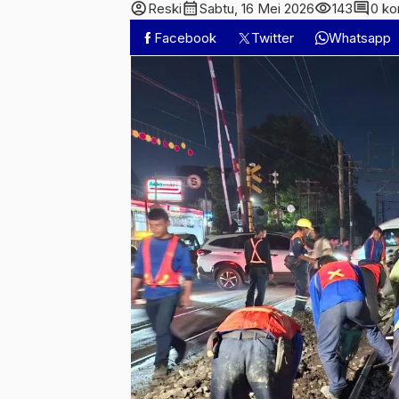
account_circle
calendar_month
visibility
comment
Reski
Sabtu, 16 Mei 2026
143
0 ko
Facebook
Twitter
Whatsapp