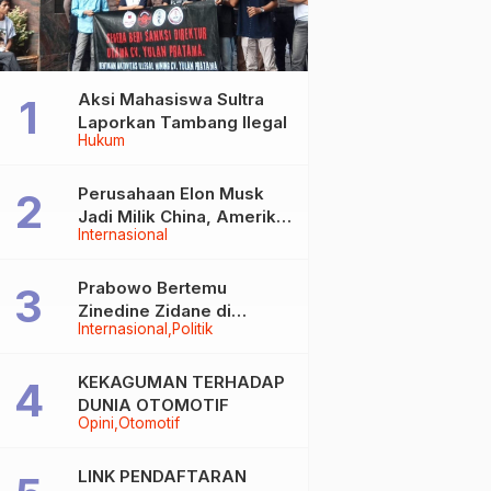
Aksi Mahasiswa Sultra
Laporkan Tambang Ilegal
Hukum
Perusahaan Elon Musk
Jadi Milik China, Amerika
Internasional
Ketar-ketir
Prabowo Bertemu
Zinedine Zidane di
Internasional
Politik
Davos, Momen Hangat di
Sela WEF 2026
KEKAGUMAN TERHADAP
DUNIA OTOMOTIF
Opini
Otomotif
LINK PENDAFTARAN