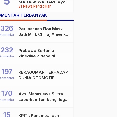
MAHASISWA BARU Ayoo
21 News
Pendidikan
Buruan
OMENTAR TERBANYAK
326
Perusahaan Elon Musk
Jadi Milik China, Amerika
Komentar
Ketar-ketir
232
Prabowo Bertemu
Zinedine Zidane di
Komentar
Davos, Momen Hangat di
Sela WEF 2026
197
KEKAGUMAN TERHADAP
DUNIA OTOMOTIF
Komentar
170
Aksi Mahasiswa Sultra
Laporkan Tambang Ilegal
Komentar
15
KPIT : Penambangan