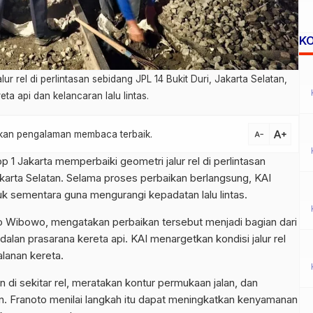
K
ur rel di perlintasan sebidang JPL 14 Bukit Duri, Jakarta Selatan,
a api dan kelancaran lalu lintas.
text_increase
atkan pengalaman membaca terbaik.
text_decrease
 1 Jakarta memperbaiki geometri jalur rel di perlintasan
akarta Selatan. Selama proses perbaikan berlangsung, KAI
k sementara guna mengurangi kepadatan lalu lintas.
 Wibowo, mengatakan perbaikan tersebut menjadi bagian dari
lan prasarana kereta api. KAI menargetkan kondisi jalur rel
lanan kereta.
 di sekitar rel, meratakan kontur permukaan jalan, dan
n. Franoto menilai langkah itu dapat meningkatkan kenyamanan