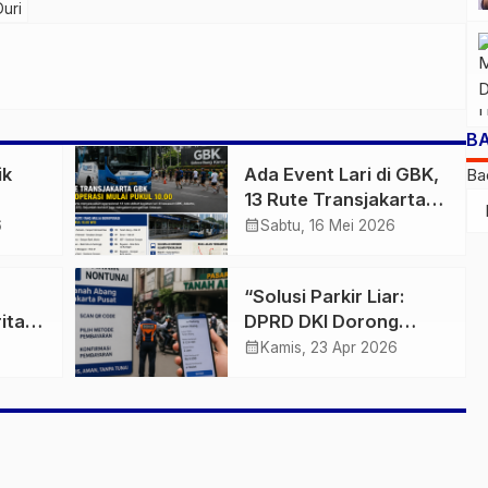
Duri
B
ik
Ada Event Lari di GBK,
Ba
13 Rute Transjakarta
g
Baru Beroperasi Mulai
calendar_month
6
Sabtu, 16 Mei 2026
i
Pukul 10.00 WIB
“Solusi Parkir Liar:
itas,
DPRD DKI Dorong
KRL
Penerapan Sistem
calendar_month
Kamis, 23 Apr 2026
Nontunai di Tanah
Abang”