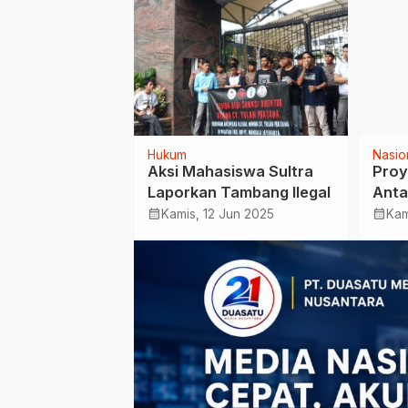
Hukum
Nasio
run Gunung
Aksi Mahasiswa Sultra
Proy
ader PSI di
Laporkan Tambang Ilegal
Ant
Prod
calendar_month
calendar_month
Jan 2026
Kamis, 12 Jun 2025
Kam