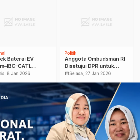
nal
Politik
ek Baterai EV
Anggota Ombudsman RI
am–IBC–CATL
Disetujui DPR untuk
uksi 2026
Periode 2026–2031
calendar_month
is, 8 Jan 2026
Selasa, 27 Jan 2026