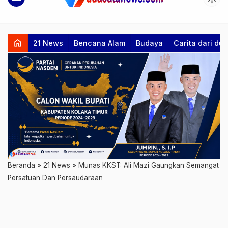
home
21 News
Bencana Alam
Budaya
Carita dari d
Beranda
»
21 News
»
Munas KKST: Ali Mazi Gaungkan Semangat
Persatuan Dan Persaudaraan