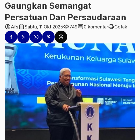
Gaungkan Semangat
Persatuan Dan Persaudaraan
account_circle
calendar_month
visibility
comment
print
Afs
Sabtu, 11 Okt 2025
749
0 komentar
Cetak