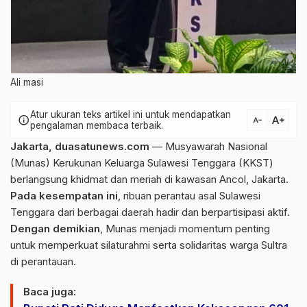
Ali masi
Atur ukuran teks artikel ini untuk mendapatkan
text_increase
info
text_decrease
pengalaman membaca terbaik.
Jakarta, duasatunews.com
— Musyawarah Nasional
(Munas) Kerukunan Keluarga Sulawesi Tenggara (KKST)
berlangsung khidmat dan meriah di kawasan Ancol, Jakarta.
Pada kesempatan ini
, ribuan perantau asal Sulawesi
Tenggara dari berbagai daerah hadir dan berpartisipasi aktif.
Dengan demikian
, Munas menjadi momentum penting
untuk memperkuat silaturahmi serta solidaritas warga Sultra
di perantauan.
Baca juga: