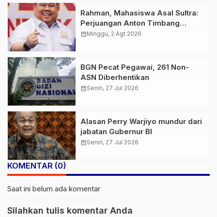
Rahman, Mahasiswa Asal Sultra:
Perjuangan Anton Timbang
Membawa Aspal Buton ke
calendar_month
Minggu, 2 Agt 2026
Tingkat Nasional Patut
Diapresiasi
BGN Pecat Pegawai, 261 Non-
ASN Diberhentikan
calendar_month
Senin, 27 Jul 2026
Alasan Perry Warjiyo mundur dari
jabatan Gubernur BI
calendar_month
Senin, 27 Jul 2026
KOMENTAR (0)
Saat ini belum ada komentar
Silahkan tulis komentar Anda