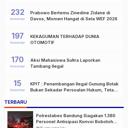
232
Prabowo Bertemu Zinedine Zidane di
Davos, Momen Hangat di Sela WEF 2026
Komentar
197
KEKAGUMAN TERHADAP DUNIA
OTOMOTIF
Komentar
170
Aksi Mahasiswa Sultra Laporkan
Tambang Ilegal
Komentar
15
KPIT : Penambangan Ilegal Gunung Botak
Bukan Sekadar Persoalan Hukum, Tetapi
Komentar
Ancaman Serius terhadap Masa Depan
TERBARU
Pulau Buru
Polrestabes Bandung Siagakan 1.380
Personel Antisipasi Konvoi Bobotoh
Usai Final Piala Presiden
15 jam yang lalu