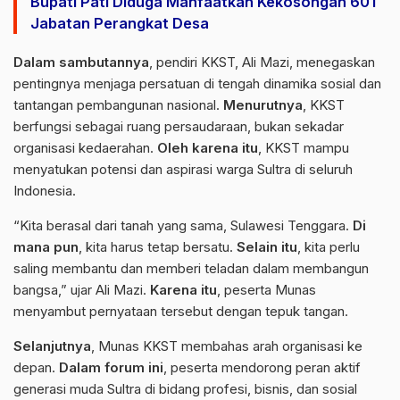
Bupati Pati Diduga Manfaatkan Kekosongan 601
Jabatan Perangkat Desa
Dalam sambutannya
, pendiri KKST, Ali Mazi, menegaskan
pentingnya menjaga persatuan di tengah dinamika sosial dan
tantangan pembangunan nasional.
Menurutnya
, KKST
berfungsi sebagai ruang persaudaraan, bukan sekadar
organisasi kedaerahan.
Oleh karena itu
, KKST mampu
menyatukan potensi dan aspirasi warga Sultra di seluruh
Indonesia.
“Kita berasal dari tanah yang sama, Sulawesi Tenggara.
Di
mana pun
, kita harus tetap bersatu.
Selain itu
, kita perlu
saling membantu dan memberi teladan dalam membangun
bangsa,” ujar Ali Mazi.
Karena itu
, peserta Munas
menyambut pernyataan tersebut dengan tepuk tangan.
Selanjutnya
, Munas KKST membahas arah organisasi ke
depan.
Dalam forum ini
, peserta mendorong peran aktif
generasi muda Sultra di bidang profesi, bisnis, dan sosial