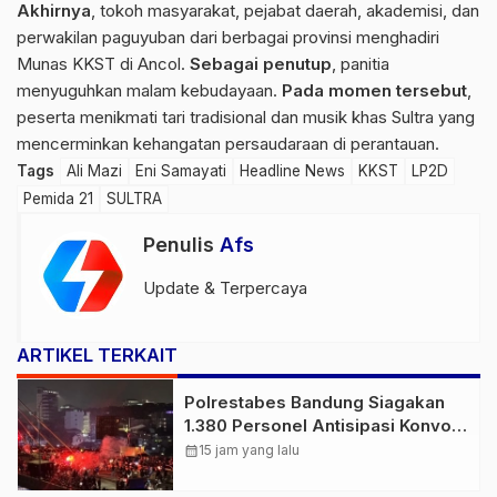
Akhirnya
, tokoh masyarakat, pejabat daerah, akademisi, dan
perwakilan paguyuban dari berbagai provinsi menghadiri
Munas KKST di Ancol.
Sebagai penutup
, panitia
menyuguhkan malam kebudayaan.
Pada momen tersebut
,
peserta menikmati tari tradisional dan musik khas Sultra yang
mencerminkan kehangatan persaudaraan di perantauan.
Tags
Ali Mazi
Eni Samayati
Headline News
KKST
LP2D
Pemida 21
SULTRA
Penulis
Afs
Update & Terpercaya
ARTIKEL TERKAIT
Polrestabes Bandung Siagakan
1.380 Personel Antisipasi Konvoi
Bobotoh Usai Final Piala Presiden
calendar_month
15 jam yang lalu