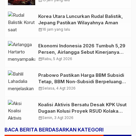
calendar_month
Korea Utara Luncurkan Rudal Balistik,
Jepang Pastikan Wilayahnya Aman
calendar_month
16 jam yang lalu
Ekonomi Indonesia 2026 Tumbuh 5,29
Persen, Airlangga Sebut Kinerjanya
Lampaui Rata-Rata Global
calendar_month
Rabu, 5 Agt 2026
Prabowo Pastikan Harga BBM Subsidi
Tetap, BBM Non-Subsidi Berpeluang
Turun
calendar_month
Selasa, 4 Agt 2026
Koalisi Aktivis Bersatu Desak KPK Usut
Dugaan Kolusi Proyek RSUD Kolaka
Timur, Sejumlah Pejabat dan PT
calendar_month
Senin, 3 Agt 2026
Arafah Alam Sejahtera Diminta
BACA BERITA BERDASARKAN KATEGORI
Diperiksa