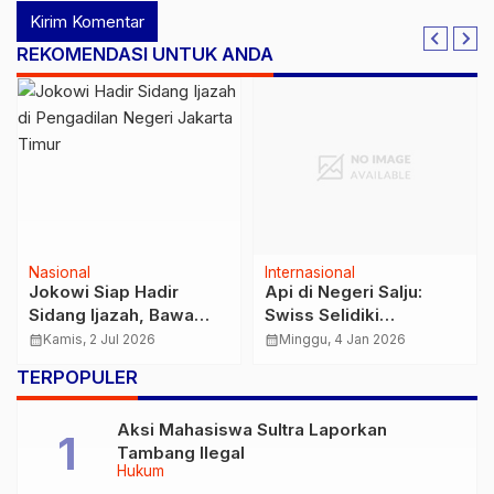
REKOMENDASI UNTUK ANDA
Nasional
Internasional
Jokowi Siap Hadir
Api di Negeri Salju:
Sidang Ijazah, Bawa
Swiss Selidiki
Dokumen SD hingga S1
Kebakaran Maut di Bar
calendar_month
Kamis, 2 Jul 2026
calendar_month
Minggu, 4 Jan 2026
Resor Ski, Dua Manajer
TERPOPULER
Resmi Didakwa Lalai
Aksi Mahasiswa Sultra Laporkan
Tambang Ilegal
Hukum