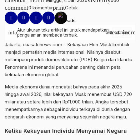
calendar_month
visibility
Minggu, 4 Jan 2026
660
comment
print
0 komentar
Cetak
Atur ukuran teks artikel ini untuk mendapatkan
text_increa
info
text_decrease
pengalaman membaca terbaik.
Jakarta, duasatunews.com – Kekayaan Elon Musk kembali
menjadi perhatian media internasional. Nilainya disebut
melampaui produk domestik bruto (PDB) Belgia dan Irlandia.
Fenomena ini menandai perubahan penting dalam peta
kekuatan ekonomi global.
Media ekonomi dunia mencatat bahwa pada akhir 2025
hingga awal 2026, nilai kekayaan Musk menembus USD 720
miliar atau setara lebih dari Rp11.000 triliun. Angka tersebut
menempatkannya sebagai individu terkaya di dunia dengan
pengaruh ekonomi yang menyaingi sejumlah negara maju.
Ketika Kekayaan Individu Menyamai Negara