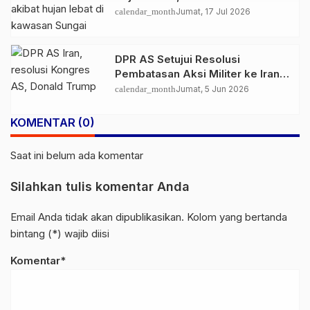
Orang Masih Hilang
calendar_month
Jumat, 17 Jul 2026
DPR AS Setujui Resolusi
Pembatasan Aksi Militer ke Iran,
Tekanan Politik untuk Trump
calendar_month
Jumat, 5 Jun 2026
Menguat
KOMENTAR (0)
Saat ini belum ada komentar
Silahkan tulis komentar Anda
Email Anda tidak akan dipublikasikan. Kolom yang bertanda
bintang (*) wajib diisi
Komentar*