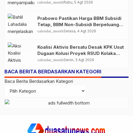
Lampaui Rata-Rata Global
calendar_month
Rabu, 5 Agt 2026
Prabowo Pastikan Harga BBM Subsidi
Tetap, BBM Non-Subsidi Berpeluang
Turun
calendar_month
Selasa, 4 Agt 2026
Koalisi Aktivis Bersatu Desak KPK Usut
Dugaan Kolusi Proyek RSUD Kolaka
Timur, Sejumlah Pejabat dan PT
calendar_month
Senin, 3 Agt 2026
Arafah Alam Sejahtera Diminta
BACA BERITA BERDASARKAN KATEGORI
Diperiksa
Baca Berita Berdasarkan Kategori