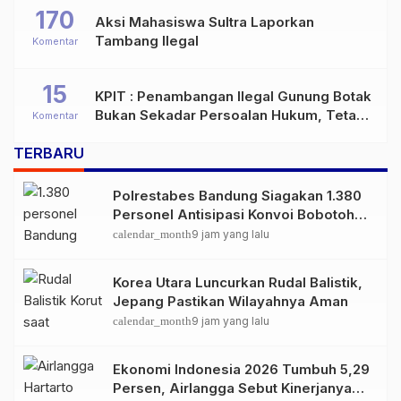
170
Aksi Mahasiswa Sultra Laporkan
Tambang Ilegal
Komentar
15
KPIT : Penambangan Ilegal Gunung Botak
Bukan Sekadar Persoalan Hukum, Tetapi
Komentar
Ancaman Serius terhadap Masa Depan
TERBARU
Pulau Buru
Polrestabes Bandung Siagakan 1.380
Personel Antisipasi Konvoi Bobotoh
Usai Final Piala Presiden
calendar_month
9 jam yang lalu
Korea Utara Luncurkan Rudal Balistik,
Jepang Pastikan Wilayahnya Aman
calendar_month
9 jam yang lalu
Ekonomi Indonesia 2026 Tumbuh 5,29
Persen, Airlangga Sebut Kinerjanya