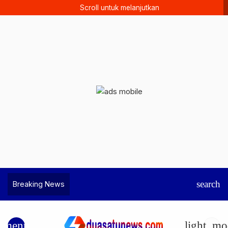
Scroll untuk melanjutkan
search
Breaking News
menu
light_mo