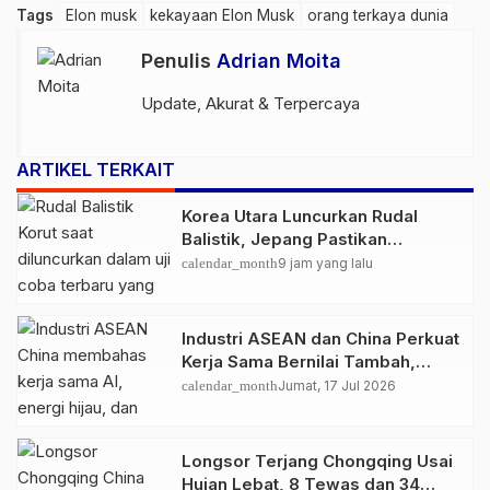
Tags
Elon musk
kekayaan Elon Musk
orang terkaya dunia
Penulis
Adrian Moita
Update, Akurat & Terpercaya
ARTIKEL TERKAIT
Korea Utara Luncurkan Rudal
Balistik, Jepang Pastikan
Wilayahnya Aman
calendar_month
9 jam yang lalu
Industri ASEAN dan China Perkuat
Kerja Sama Bernilai Tambah,
Fokus AI hingga Energi Hijau
calendar_month
Jumat, 17 Jul 2026
Longsor Terjang Chongqing Usai
Hujan Lebat, 8 Tewas dan 34