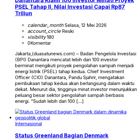
Danantara Klaim 100 Investor Minati Proyek
PSEL Tahap II, Nilai Investasi Capai Rp87
Triliun
calendar_month
Selasa, 12 Mei 2026
account_circle
Reski
visibility
180
0
Komentar
Jakarta,(duasatunews.com) – Badan Pengelola Investasi
(BPI) Danantara mencatat lebih dari 100 investor
berminat mengikuti proyek pengolahan sampah menjadi
energi listrik (PSEL) tahap kedua. Chief Investment
Officer (CIO) Danantara, Pandu Sjahrir, mengatakan
pembukaan tahap kedua akan berlangsung dalam waktu
dekat. Menurut dia, tingginya minat investor menunjukkan
peluang besar sektor pengolahan sampah berbasis
energi. “Sudah lebih dari 100 […]
Internasional
Status Greenland Bagian Denmark