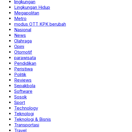
lingkungan
Lingkungan Hidup
Megapolitan
Metro
modus OTT KPK berubah
Nasional
News
Olahraga
Opini
Otomotif
parawisata
Pendidikan
Peristiwa
Politik
Reviews
Sepakbola
Software
Sosok
Sport
Technology
Teknologi
Teknologi & Bisnis
Transportasi
Travel