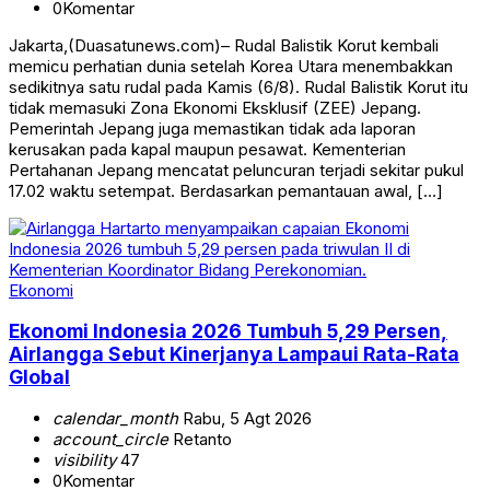
0
Komentar
Jakarta,(Duasatunews.com)– Rudal Balistik Korut kembali
memicu perhatian dunia setelah Korea Utara menembakkan
sedikitnya satu rudal pada Kamis (6/8). Rudal Balistik Korut itu
tidak memasuki Zona Ekonomi Eksklusif (ZEE) Jepang.
Pemerintah Jepang juga memastikan tidak ada laporan
kerusakan pada kapal maupun pesawat. Kementerian
Pertahanan Jepang mencatat peluncuran terjadi sekitar pukul
17.02 waktu setempat. Berdasarkan pemantauan awal, […]
Ekonomi
Ekonomi Indonesia 2026 Tumbuh 5,29 Persen,
Airlangga Sebut Kinerjanya Lampaui Rata-Rata
Global
calendar_month
Rabu, 5 Agt 2026
account_circle
Retanto
visibility
47
0
Komentar