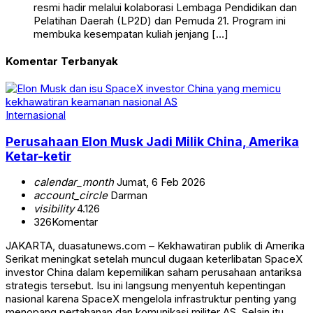
resmi hadir melalui kolaborasi Lembaga Pendidikan dan
Pelatihan Daerah (LP2D) dan Pemuda 21. Program ini
membuka kesempatan kuliah jenjang […]
Komentar Terbanyak
Internasional
Perusahaan Elon Musk Jadi Milik China, Amerika
Ketar-ketir
calendar_month
Jumat, 6 Feb 2026
account_circle
Darman
visibility
4.126
326
Komentar
JAKARTA, duasatunews.com – Kekhawatiran publik di Amerika
Serikat meningkat setelah muncul dugaan keterlibatan SpaceX
investor China dalam kepemilikan saham perusahaan antariksa
strategis tersebut. Isu ini langsung menyentuh kepentingan
nasional karena SpaceX mengelola infrastruktur penting yang
menopang pertahanan dan komunikasi militer AS. Selain itu,