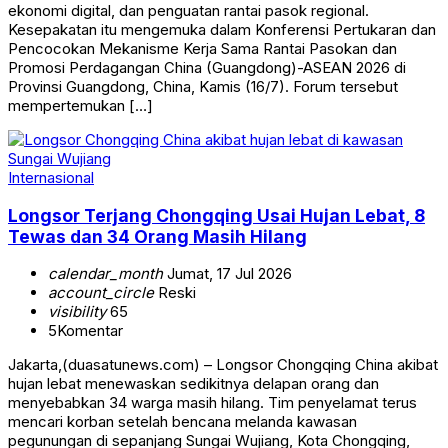
ekonomi digital, dan penguatan rantai pasok regional.
Kesepakatan itu mengemuka dalam Konferensi Pertukaran dan
Pencocokan Mekanisme Kerja Sama Rantai Pasokan dan
Promosi Perdagangan China (Guangdong)-ASEAN 2026 di
Provinsi Guangdong, China, Kamis (16/7). Forum tersebut
mempertemukan […]
Internasional
Longsor Terjang Chongqing Usai Hujan Lebat, 8
Tewas dan 34 Orang Masih Hilang
calendar_month
Jumat, 17 Jul 2026
account_circle
Reski
visibility
65
5
Komentar
Jakarta,(duasatunews.com) – Longsor Chongqing China akibat
hujan lebat menewaskan sedikitnya delapan orang dan
menyebabkan 34 warga masih hilang. Tim penyelamat terus
mencari korban setelah bencana melanda kawasan
pegunungan di sepanjang Sungai Wujiang, Kota Chongqing,