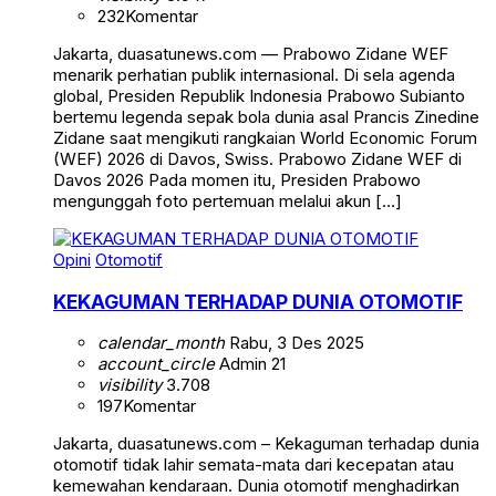
232
Komentar
Jakarta, duasatunews.com — Prabowo Zidane WEF
menarik perhatian publik internasional. Di sela agenda
global, Presiden Republik Indonesia Prabowo Subianto
bertemu legenda sepak bola dunia asal Prancis Zinedine
Zidane saat mengikuti rangkaian World Economic Forum
(WEF) 2026 di Davos, Swiss. Prabowo Zidane WEF di
Davos 2026 Pada momen itu, Presiden Prabowo
mengunggah foto pertemuan melalui akun […]
Opini
Otomotif
KEKAGUMAN TERHADAP DUNIA OTOMOTIF
calendar_month
Rabu, 3 Des 2025
account_circle
Admin 21
visibility
3.708
197
Komentar
Jakarta, duasatunews.com – Kekaguman terhadap dunia
otomotif tidak lahir semata-mata dari kecepatan atau
kemewahan kendaraan. Dunia otomotif menghadirkan