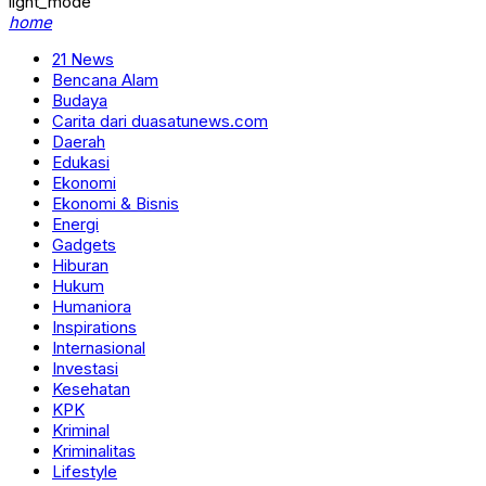
light_mode
home
21 News
Bencana Alam
Budaya
Carita dari duasatunews.com
Daerah
Edukasi
Ekonomi
Ekonomi & Bisnis
Energi
Gadgets
Hiburan
Hukum
Humaniora
Inspirations
Internasional
Investasi
Kesehatan
KPK
Kriminal
Kriminalitas
Lifestyle