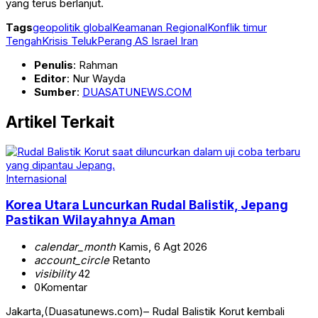
yang terus berlanjut.
Tags
geopolitik global
Keamanan Regional
Konflik timur
Tengah
Krisis Teluk
Perang AS Israel Iran
Penulis
: Rahman
Editor
: Nur Wayda
Sumber
:
DUASATUNEWS.COM
Artikel Terkait
Internasional
Korea Utara Luncurkan Rudal Balistik, Jepang
Pastikan Wilayahnya Aman
calendar_month
Kamis, 6 Agt 2026
account_circle
Retanto
visibility
42
0
Komentar
Jakarta,(Duasatunews.com)– Rudal Balistik Korut kembali