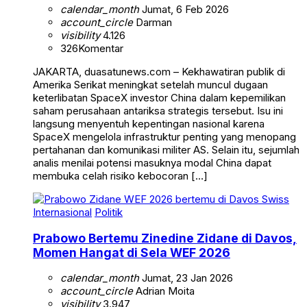
calendar_month
Jumat, 6 Feb 2026
account_circle
Darman
visibility
4.126
326
Komentar
JAKARTA, duasatunews.com – Kekhawatiran publik di
Amerika Serikat meningkat setelah muncul dugaan
keterlibatan SpaceX investor China dalam kepemilikan
saham perusahaan antariksa strategis tersebut. Isu ini
langsung menyentuh kepentingan nasional karena
SpaceX mengelola infrastruktur penting yang menopang
pertahanan dan komunikasi militer AS. Selain itu, sejumlah
analis menilai potensi masuknya modal China dapat
membuka celah risiko kebocoran […]
Internasional
Politik
Prabowo Bertemu Zinedine Zidane di Davos,
Momen Hangat di Sela WEF 2026
calendar_month
Jumat, 23 Jan 2026
account_circle
Adrian Moita
visibility
3.947