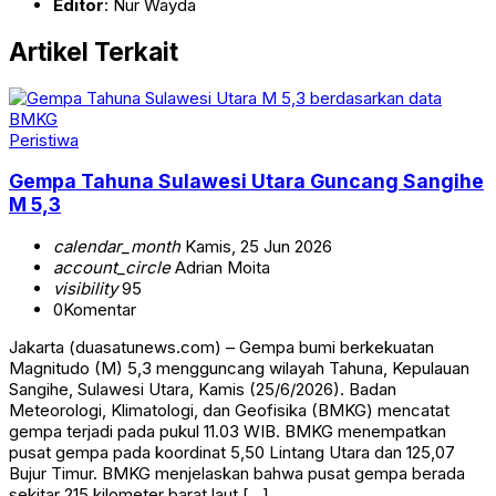
Editor
: Nur Wayda
Artikel Terkait
Peristiwa
Gempa Tahuna Sulawesi Utara Guncang Sangihe
M 5,3
calendar_month
Kamis, 25 Jun 2026
account_circle
Adrian Moita
visibility
95
0
Komentar
Jakarta (duasatunews.com) – Gempa bumi berkekuatan
Magnitudo (M) 5,3 mengguncang wilayah Tahuna, Kepulauan
Sangihe, Sulawesi Utara, Kamis (25/6/2026). Badan
Meteorologi, Klimatologi, dan Geofisika (BMKG) mencatat
gempa terjadi pada pukul 11.03 WIB. BMKG menempatkan
pusat gempa pada koordinat 5,50 Lintang Utara dan 125,07
Bujur Timur. BMKG menjelaskan bahwa pusat gempa berada
sekitar 215 kilometer barat laut […]