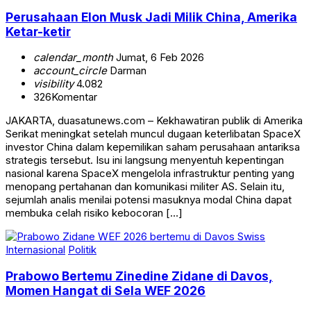
Perusahaan Elon Musk Jadi Milik China, Amerika
Ketar-ketir
calendar_month
Jumat, 6 Feb 2026
account_circle
Darman
visibility
4.082
326
Komentar
JAKARTA, duasatunews.com – Kekhawatiran publik di Amerika
Serikat meningkat setelah muncul dugaan keterlibatan SpaceX
investor China dalam kepemilikan saham perusahaan antariksa
strategis tersebut. Isu ini langsung menyentuh kepentingan
nasional karena SpaceX mengelola infrastruktur penting yang
menopang pertahanan dan komunikasi militer AS. Selain itu,
sejumlah analis menilai potensi masuknya modal China dapat
membuka celah risiko kebocoran […]
Internasional
Politik
Prabowo Bertemu Zinedine Zidane di Davos,
Momen Hangat di Sela WEF 2026