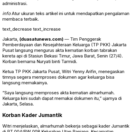
administrasi.
info
Atur ukuran teks artikel ini untuk mendapatkan pengalaman
membaca terbaik.
text_decrease
text_increase
Jakarta,
(duasatunews.com)
— Tim Penggerak
Pemberdayaan dan Kesejahteraan Keluarga (TP PKK) Jakarta
Pusat langsung mengurus akta kematian korban tabrakan
kereta api di
Stasiun Bekasi Timur
, Jawa Barat, Senin (27/4).
Korban bernama Nuryati binti Tarmidi.
Ketua TP PKK Jakarta Pusat,
Witri Yenny Arifin
, menegaskan
timnya segera memproses dokumen agar keluarga bisa
langsung memakainya.
“Saya langsung memproses akta kematian almarhumah.
Keluarga kini sudah dapat memakai dokumen itu,” ujarnya di
Jakarta, Selasa.
Korban Kader Jumantik
Witri menjelaskan, almarhumah bekerja sebagai kader Jumantik
di RT 004/RW 008 Kelurahan Utan Panjang, Kecamatan