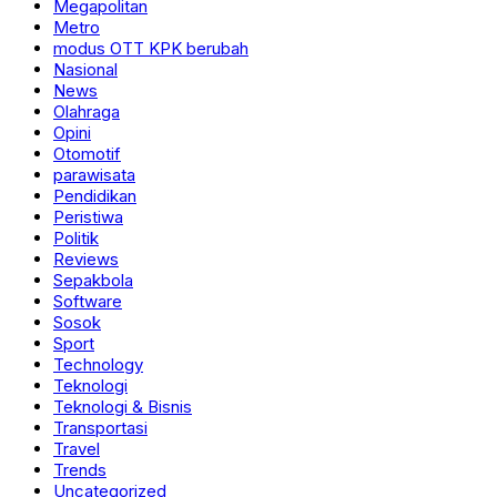
Megapolitan
Metro
modus OTT KPK berubah
Nasional
News
Olahraga
Opini
Otomotif
parawisata
Pendidikan
Peristiwa
Politik
Reviews
Sepakbola
Software
Sosok
Sport
Technology
Teknologi
Teknologi & Bisnis
Transportasi
Travel
Trends
Uncategorized