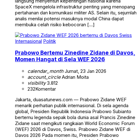
langsung menyentuh kepentingan nasional karena
SpaceX mengelola infrastruktur penting yang menopang
pertahanan dan komunikasi militer AS. Selain itu, sejumlah
analis menilai potensi masuknya modal China dapat
membuka celah risiko kebocoran […]
Internasional
Politik
Prabowo Bertemu Zinedine Zidane di Davos,
Momen Hangat di Sela WEF 2026
calendar_month
Jumat, 23 Jan 2026
account_circle
Adrian Moita
visibility
3.812
232
Komentar
Jakarta, duasatunews.com — Prabowo Zidane WEF
menarik perhatian publik internasional. Di sela agenda
global, Presiden Republik Indonesia Prabowo Subianto
bertemu legenda sepak bola dunia asal Prancis Zinedine
Zidane saat mengikuti rangkaian World Economic Forum
(WEF) 2026 di Davos, Swiss. Prabowo Zidane WEF di
Davos 2026 Pada momen itu, Presiden Prabowo