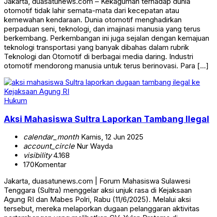
Jakarta, duasatunews.com – Kekaguman terhadap dunia
otomotif tidak lahir semata-mata dari kecepatan atau
kemewahan kendaraan. Dunia otomotif menghadirkan
perpaduan seni, teknologi, dan imajinasi manusia yang terus
berkembang. Perkembangan ini juga sejalan dengan kemajuan
teknologi transportasi yang banyak dibahas dalam rubrik
Teknologi dan Otomotif di berbagai media daring. Industri
otomotif mendorong manusia untuk terus berinovasi. Para […]
Hukum
Aksi Mahasiswa Sultra Laporkan Tambang Ilegal
calendar_month
Kamis, 12 Jun 2025
account_circle
Nur Wayda
visibility
4.168
170
Komentar
Jakarta, duasatunews.com | Forum Mahasiswa Sulawesi
Tenggara (Sultra) menggelar aksi unjuk rasa di Kejaksaan
Agung RI dan Mabes Polri, Rabu (11/6/2025). Melalui aksi
tersebut, mereka melaporkan dugaan pelanggaran aktivitas