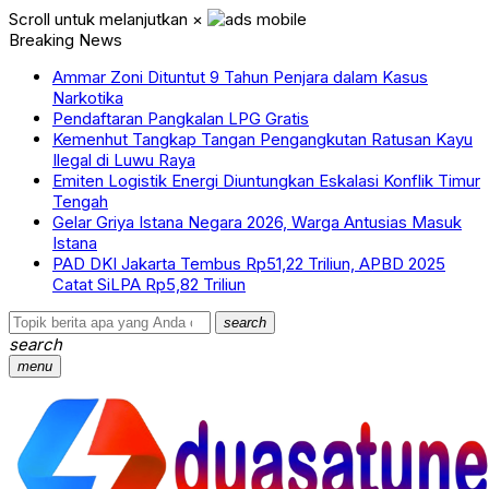
Scroll untuk melanjutkan
×
Breaking News
Ammar Zoni Dituntut 9 Tahun Penjara dalam Kasus
Narkotika
Pendaftaran Pangkalan LPG Gratis
Kemenhut Tangkap Tangan Pengangkutan Ratusan Kayu
Ilegal di Luwu Raya
Emiten Logistik Energi Diuntungkan Eskalasi Konflik Timur
Tengah
Gelar Griya Istana Negara 2026, Warga Antusias Masuk
Istana
PAD DKI Jakarta Tembus Rp51,22 Triliun, APBD 2025
Catat SiLPA Rp5,82 Triliun
search
search
menu