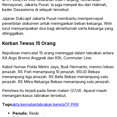
Kemayoran, Jakarta Pusat. Ia juga menjadi ibu dari Halimah,
kader Dasawisma di wilayah tersebut.
Jajaran Dukcapil Jakarta Pusat membantu mempercepat
penerbitan dokumen untuk meringankan beban keluarga. Witri
turut menyampaikan doa bagi almarhumah serta keluarga yang
ditinggalkan.
Korban Tewas 15 Orang
Kepolisian mencatat 15 orang meninggal dalam tabrakan antara
KA Argo Bromo Anggrek
dan
KRL Commuter Line
.
Kabid Humas
Polda Metro Jaya
,
Budi Hermanto
, merinci lokasi
jenazah. RS Polri menampung 10 jenazah. RSUD Bekasi
menampung tiga jenazah. RS Bella Bekasi menampung satu
jenazah. RS Mitra Keluarga Bekasi menampung satu jenazah.
Peristiwa itu terjadi pada Senin malam (27/4). Aparat masih
menangani kasus tabrakan tersebut.
Tags
akta kematian
tabrakan kereta
TP PKK
Penulis
: Reski