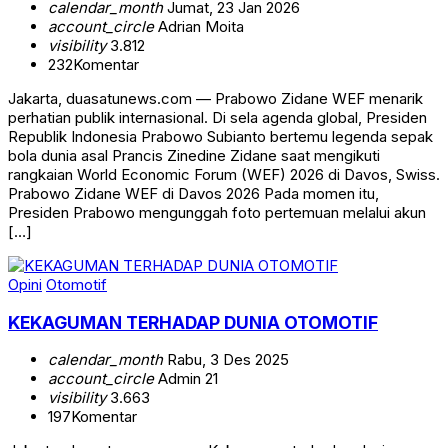
calendar_month
Jumat, 23 Jan 2026
account_circle
Adrian Moita
visibility
3.812
232
Komentar
Jakarta, duasatunews.com — Prabowo Zidane WEF menarik
perhatian publik internasional. Di sela agenda global, Presiden
Republik Indonesia Prabowo Subianto bertemu legenda sepak
bola dunia asal Prancis Zinedine Zidane saat mengikuti
rangkaian World Economic Forum (WEF) 2026 di Davos, Swiss.
Prabowo Zidane WEF di Davos 2026 Pada momen itu,
Presiden Prabowo mengunggah foto pertemuan melalui akun
[…]
Opini
Otomotif
KEKAGUMAN TERHADAP DUNIA OTOMOTIF
calendar_month
Rabu, 3 Des 2025
account_circle
Admin 21
visibility
3.663
197
Komentar