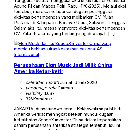
Tenggara (Sultra) menggelar aksi unjuk rasa di Kejaksaan
Agung RI dan Mabes Polri, Rabu (11/6/2025). Melalui aksi
tersebut, mereka melaporkan dugaan pelanggaran
aktivitas pertambangan yang melibatkan CV. Yulan
Pratama di Kabupaten Konawe Utara, Sulawesi Tenggara.
Dalam aksi itu, massa menyoroti aktivitas pertambangan
CV. Yulan Pratama yang berlangsung di wilayah […]
Internasional
Perusahaan Elon Musk Jadi Milik China,
Amerika Ketar-ketir
calendar_month
Jumat, 6 Feb 2026
account_circle
Darman
visibility
4.082
326
Komentar
JAKARTA, duasatunews.com – Kekhawatiran publik di
Amerika Serikat meningkat setelah muncul dugaan
keterlibatan SpaceX investor China dalam kepemilikan
saham perusahaan antariksa strategis tersebut. Isu ini