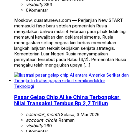
visibility
363
0
Komentar
Moskow, duasatunews.com — Perjanjian New START
memasuki fase baru setelah pemerintah Rusia
menyatakan bahwa mulai 4 Februari para pihak tidak lagi
mematuhi kewajiban dan deklarasi simetris. Rusia
menegaskan setiap negara kini bebas menentukan
langkah lanjutan terkait kebijakan senjata strategis.
Kementerian Luar Negeri Rusia menyampaikan
pernyataan tersebut pada Rabu (4/2). Pemerintah Rusia
mengaku telah mengajukan upaya […]
Teknologi
Pasar Gelap Chip AI ke China Terbongkar,
Nilai Transaksi Tembus Rp 2,7 Triliun
calendar_month
Selasa, 3 Mar 2026
account_circle
Rahman
visibility
260
0
Komentar