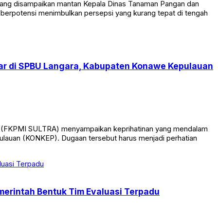
si yang disampaikan mantan Kepala Dinas Tanaman Pangan dan
 berpotensi menimbulkan persepsi yang kurang tepat di tengah
lar di SPBU Langara, Kabupaten Konawe Kepulauan
ra (FKPMI SULTRA) menyampaikan keprihatinan yang mendalam
lauan (KONKEP). Dugaan tersebut harus menjadi perhatian
erintah Bentuk Tim Evaluasi Terpadu