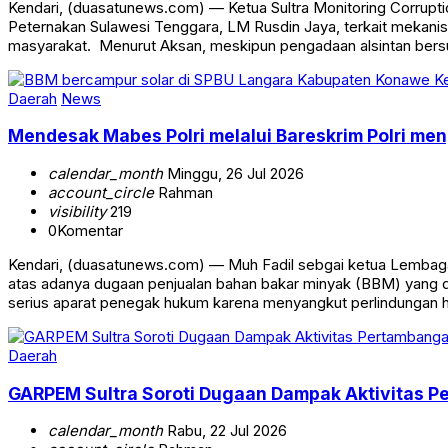
‎‎Kendari, (duasatunews.com) — Ketua Sultra Monitoring Corrup
Peternakan Sulawesi Tenggara, LM Rusdin Jaya, terkait mekanis
masyarakat. ‎ ‎Menurut Aksan, meskipun pengadaan alsintan bers
Daerah
News
Mendesak Mabes Polri melalui Bareskrim Polri m
calendar_month
Minggu, 26 Jul 2026
account_circle
Rahman
visibility
219
0
Komentar
Kendari, (duasatunews.com) — Muh Fadil sebgai ketua Lemba
atas adanya dugaan penjualan bahan bakar minyak (BBM) yang 
serius aparat penegak hukum karena menyangkut perlindungan 
Daerah
GARPEM Sultra Soroti Dugaan Dampak Aktivitas P
calendar_month
Rabu, 22 Jul 2026