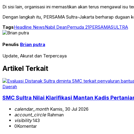
Di sisi lain, organisasi ini memastikan akan terus mengawal isu
Dengan langkah itu, PERSAMA Sultra-Jakarta berharap dugaan ke
Tags
Headline News
Nabil Dean
Pemuda 21
PERSAMA
SULTRA
Penulis
Brian putra
Update, Akurat dan Terpercaya
Artikel Terkait
Daerah
SMC Sultra Nilai Klarifikasi Mantan Kadis Pertani
calendar_month
Kamis, 30 Jul 2026
account_circle
Rahman
visibility
143
0
Komentar