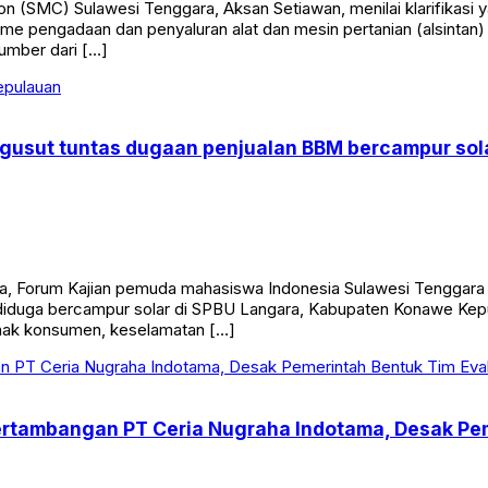
tion (SMC) Sulawesi Tenggara, Aksan Setiawan, menilai klarifika
me pengadaan dan penyaluran alat dan mesin pertanian (alsintan)
umber dari […]
engusut tuntas dugaan penjualan BBM bercampur so
ga, Forum Kajian pemuda mahasiswa Indonesia Sulawesi Tengga
diduga bercampur solar di SPBU Langara, Kabupaten Konawe Kepu
hak konsumen, keselamatan […]
ertambangan PT Ceria Nugraha Indotama, Desak Pem