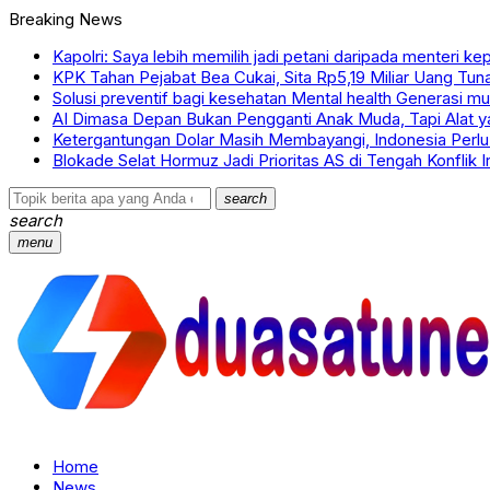
Breaking News
Kapolri: Saya lebih memilih jadi petani daripada menteri kep
KPK Tahan Pejabat Bea Cukai, Sita Rp5,19 Miliar Uang Tuna
Solusi preventif bagi kesehatan Mental health Generasi m
AI Dimasa Depan Bukan Pengganti Anak Muda, Tapi Alat
Ketergantungan Dolar Masih Membayangi, Indonesia Perlu
Blokade Selat Hormuz Jadi Prioritas AS di Tengah Konflik I
search
search
menu
Home
News