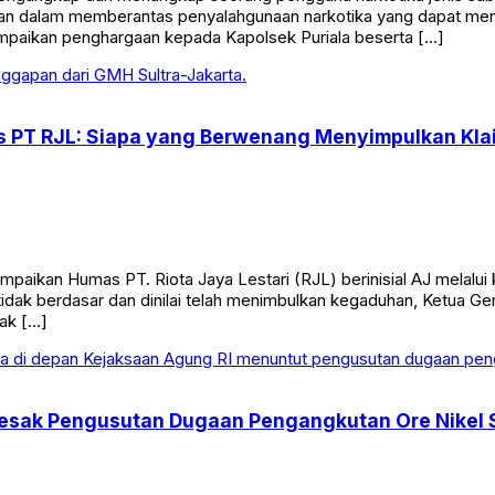
olisian dalam memberantas penyalahgunaan narkotika yang dapat 
mpaikan penghargaan kepada Kapolsek Puriala beserta […]
as PT RJL: Siapa yang Berwenang Menyimpulkan Kla
aikan Humas PT. Riota Jaya Lestari (RJL) berinisial AJ melalui k
tidak berdasar dan dinilai telah menimbulkan kegaduhan, Ketua 
ak […]
esak Pengusutan Dugaan Pengangkutan Ore Nikel 