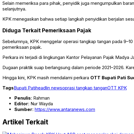
Selain memeriksa para pihak, penyidik juga mengumpulkan baran
selanjutnya.
KPK menegaskan bahwa setiap langkah penyidikan berjalan sesua
Diduga Terkait Pemeriksaan Pajak
Sebelumnya, KPK menggelar operasi tangkap tangan pada 9–10 J
pemeriksaan pajak.
Perkara ini terjadi di lingkungan
Kantor Pelayanan Pajak Madya Ja
Dugaan praktik suap berlangsung dalam periode 2021–2026. Karena
Hingga kini, KPK masih mendalami perkara
OTT Bupati Pati S
Tags
Bupati Pati
headlin news
oprasi tangkap tangan
OTT KPK
Penulis
: Rahman
Editor
: Nur Wayda
Sumber
:
https://www.antaranews.com
Artikel Terkait