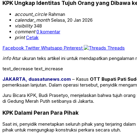
KPK Ungkap Identitas Tujuh Orang yang Dibawa ke 
account_circle
Rahman
calendar_month
Selasa, 20 Jan 2026
visibility
348
comment
0 komentar
print
Cetak
Facebook
Twitter
Whatsapp
Pinterest
Threads
info
Atur ukuran teks artikel ini untuk mendapatkan pengalaman
text_decrease
text_increase
JAKARTA, duasatunews.com
– Kasus
OTT Bupati Pati Su
pemeriksaan lanjutan. Dalam operasi tersebut, penyidik mengam
Juru Bicara KPK,
Budi Prasetyo
, menjelaskan bahwa tujuh orang
di Gedung Merah Putih setibanya di Jakarta.
KPK Dalami Peran Para Pihak
Saat ini, penyidik menetapkan seluruh pihak yang terjaring dalam
pihak untuk mengungkap konstruksi perkara secara utuh.