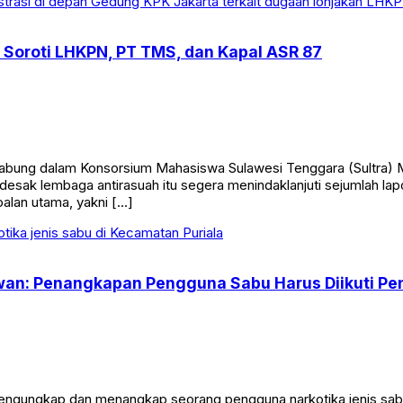
Soroti LHKPN, PT TMS, dan Kapal ASR 87
ung dalam Konsorsium Mahasiswa Sulawesi Tenggara (Sultra) M
esak lembaga antirasuah itu segera menindaklanjuti sejumlah la
oalan utama, yakni […]
tiawan: Penangkapan Pengguna Sabu Harus Diikuti 
gungkap dan menangkap seorang pengguna narkotika jenis sabu 