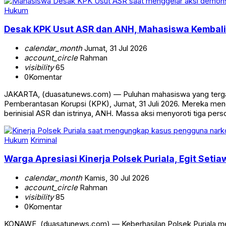
Hukum
Desak KPK Usut ASR dan ANH, Mahasiswa Kembali 
calendar_month
Jumat, 31 Jul 2026
account_circle
Rahman
visibility
65
0
Komentar
JAKARTA, (duasatunews.com) — Puluhan mahasiswa yang tergab
Pemberantasan Korupsi (KPK), Jumat, 31 Juli 2026. Mereka mend
berinisial ASR dan istrinya, ANH. Massa aksi menyoroti tiga pers
Hukum
Kriminal
Warga Apresiasi Kinerja Polsek Puriala, Egit Se
calendar_month
Kamis, 30 Jul 2026
account_circle
Rahman
visibility
85
0
Komentar
KONAWE, (duasatunews.com) — Keberhasilan Polsek Puriala men