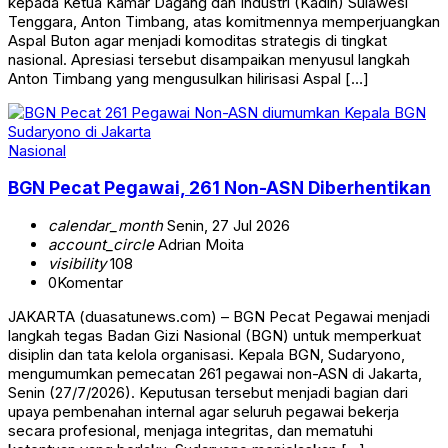
kepada Ketua Kamar Dagang dan Industri (Kadin) Sulawesi
Tenggara, Anton Timbang, atas komitmennya memperjuangkan
Aspal Buton agar menjadi komoditas strategis di tingkat
nasional. Apresiasi tersebut disampaikan menyusul langkah
Anton Timbang yang mengusulkan hilirisasi Aspal […]
Nasional
BGN Pecat Pegawai, 261 Non-ASN Diberhentikan
calendar_month
Senin, 27 Jul 2026
account_circle
Adrian Moita
visibility
108
0
Komentar
JAKARTA (duasatunews.com) – BGN Pecat Pegawai menjadi
langkah tegas Badan Gizi Nasional (BGN) untuk memperkuat
disiplin dan tata kelola organisasi. Kepala BGN, Sudaryono,
mengumumkan pemecatan 261 pegawai non-ASN di Jakarta,
Senin (27/7/2026). Keputusan tersebut menjadi bagian dari
upaya pembenahan internal agar seluruh pegawai bekerja
secara profesional, menjaga integritas, dan mematuhi