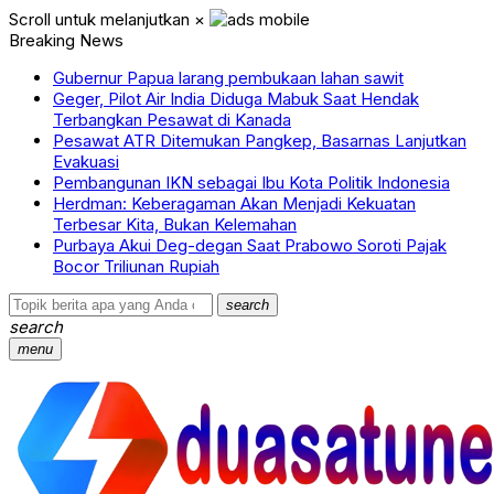
Scroll untuk melanjutkan
×
Breaking News
Gubernur Papua larang pembukaan lahan sawit
Geger, Pilot Air India Diduga Mabuk Saat Hendak
Terbangkan Pesawat di Kanada
Pesawat ATR Ditemukan Pangkep, Basarnas Lanjutkan
Evakuasi
Pembangunan IKN sebagai Ibu Kota Politik Indonesia
Herdman: Keberagaman Akan Menjadi Kekuatan
Terbesar Kita, Bukan Kelemahan
Purbaya Akui Deg-degan Saat Prabowo Soroti Pajak
Bocor Triliunan Rupiah
search
search
menu