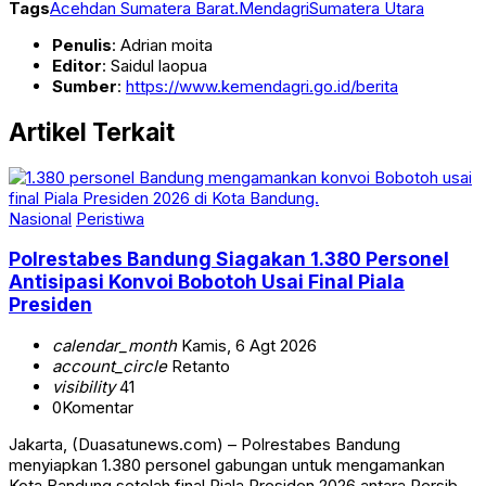
Tags
Aceh
dan Sumatera Barat.
Mendagri
Sumatera Utara
Penulis
: Adrian moita
Editor
: Saidul laopua
Sumber
:
https://www.kemendagri.go.id/berita
Artikel Terkait
Nasional
Peristiwa
Polrestabes Bandung Siagakan 1.380 Personel
Antisipasi Konvoi Bobotoh Usai Final Piala
Presiden
calendar_month
Kamis, 6 Agt 2026
account_circle
Retanto
visibility
41
0
Komentar
Jakarta, (Duasatunews.com) – Polrestabes Bandung
menyiapkan 1.380 personel gabungan untuk mengamankan
Kota Bandung setelah final Piala Presiden 2026 antara Persib