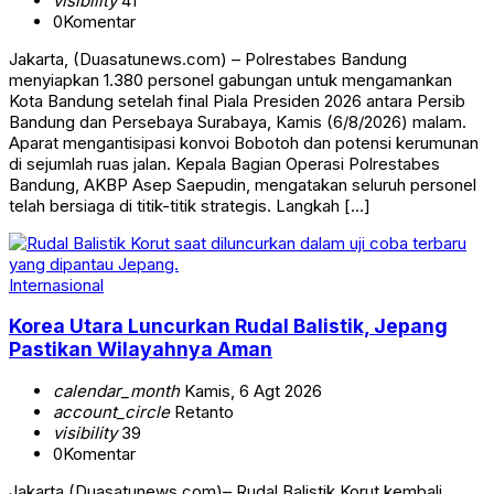
visibility
41
0
Komentar
Jakarta, (Duasatunews.com) – Polrestabes Bandung
menyiapkan 1.380 personel gabungan untuk mengamankan
Kota Bandung setelah final Piala Presiden 2026 antara Persib
Bandung dan Persebaya Surabaya, Kamis (6/8/2026) malam.
Aparat mengantisipasi konvoi Bobotoh dan potensi kerumunan
di sejumlah ruas jalan. Kepala Bagian Operasi Polrestabes
Bandung, AKBP Asep Saepudin, mengatakan seluruh personel
telah bersiaga di titik-titik strategis. Langkah […]
Internasional
Korea Utara Luncurkan Rudal Balistik, Jepang
Pastikan Wilayahnya Aman
calendar_month
Kamis, 6 Agt 2026
account_circle
Retanto
visibility
39
0
Komentar
Jakarta,(Duasatunews.com)– Rudal Balistik Korut kembali