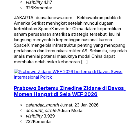
visibility
4.117
326
Komentar
JAKARTA, duasatunews.com – Kekhawatiran publik di
Amerika Serikat meningkat setelah muncul dugaan
keterlibatan SpaceX investor China dalam kepemilikan
saham perusahaan antariksa strategis tersebut. Isu ini
langsung menyentuh kepentingan nasional karena
SpaceX mengelola infrastruktur penting yang menopang
pertahanan dan komunikasi militer AS. Selain itu, sejumlah
analis menilai potensi masuknya modal China dapat
membuka celah risiko kebocoran […]
Internasional
Politik
Prabowo Bertemu Zinedine Zidane di Davos,
Momen Hangat di Sela WEF 2026
calendar_month
Jumat, 23 Jan 2026
account_circle
Adrian Moita
visibility
3.929
232
Komentar