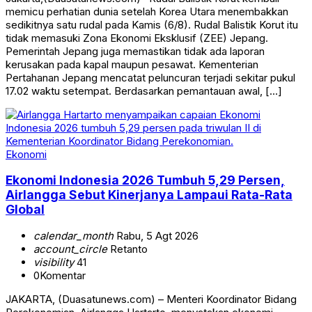
memicu perhatian dunia setelah Korea Utara menembakkan
sedikitnya satu rudal pada Kamis (6/8). Rudal Balistik Korut itu
tidak memasuki Zona Ekonomi Eksklusif (ZEE) Jepang.
Pemerintah Jepang juga memastikan tidak ada laporan
kerusakan pada kapal maupun pesawat. Kementerian
Pertahanan Jepang mencatat peluncuran terjadi sekitar pukul
17.02 waktu setempat. Berdasarkan pemantauan awal, […]
Ekonomi
Ekonomi Indonesia 2026 Tumbuh 5,29 Persen,
Airlangga Sebut Kinerjanya Lampaui Rata-Rata
Global
calendar_month
Rabu, 5 Agt 2026
account_circle
Retanto
visibility
41
0
Komentar
JAKARTA, (Duasatunews.com) – Menteri Koordinator Bidang