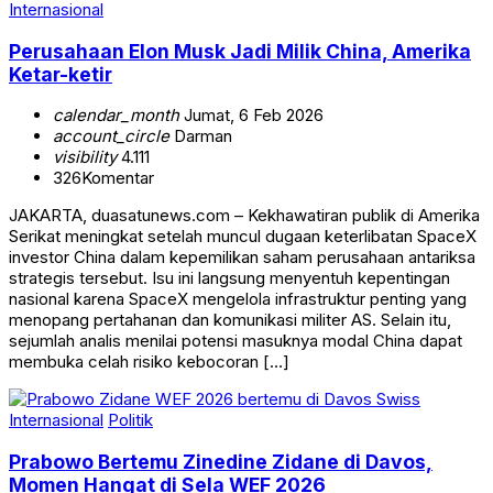
Internasional
Perusahaan Elon Musk Jadi Milik China, Amerika
Ketar-ketir
calendar_month
Jumat, 6 Feb 2026
account_circle
Darman
visibility
4.111
326
Komentar
JAKARTA, duasatunews.com – Kekhawatiran publik di Amerika
Serikat meningkat setelah muncul dugaan keterlibatan SpaceX
investor China dalam kepemilikan saham perusahaan antariksa
strategis tersebut. Isu ini langsung menyentuh kepentingan
nasional karena SpaceX mengelola infrastruktur penting yang
menopang pertahanan dan komunikasi militer AS. Selain itu,
sejumlah analis menilai potensi masuknya modal China dapat
membuka celah risiko kebocoran […]
Internasional
Politik
Prabowo Bertemu Zinedine Zidane di Davos,
Momen Hangat di Sela WEF 2026