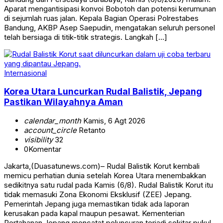
Aparat mengantisipasi konvoi Bobotoh dan potensi kerumunan
di sejumlah ruas jalan. Kepala Bagian Operasi Polrestabes
Bandung, AKBP Asep Saepudin, mengatakan seluruh personel
telah bersiaga di titik-titik strategis. Langkah […]
Internasional
Korea Utara Luncurkan Rudal Balistik, Jepang
Pastikan Wilayahnya Aman
calendar_month
Kamis, 6 Agt 2026
account_circle
Retanto
visibility
32
0
Komentar
Jakarta,(Duasatunews.com)– Rudal Balistik Korut kembali
memicu perhatian dunia setelah Korea Utara menembakkan
sedikitnya satu rudal pada Kamis (6/8). Rudal Balistik Korut itu
tidak memasuki Zona Ekonomi Eksklusif (ZEE) Jepang.
Pemerintah Jepang juga memastikan tidak ada laporan
kerusakan pada kapal maupun pesawat. Kementerian
Pertahanan Jepang mencatat peluncuran terjadi sekitar pukul