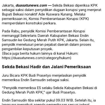
Jakarta,
duasatunews.com —
Sekda Bekasi diperiksa KPK
sebagai saksi dalam penyidikan dugaan korupsi yang menjerat
Bupati Bekasi nonaktif Ade Kuswara Kunang. Melalui
pemeriksaan ini, Komisi Pemberantasan Korupsi (KPK)
memperdalam konstruksi perkara.
Pada Rabu, penyidik
Komisi Pemberantasan Korupsi
memanggil Sekretaris Daerah Kabupaten Bekasi Endin
Samsudin ke Gedung Merah Putih KPK, Jakarta. Selain itu,
penyidik menelusuri peran pejabat daerah dalam proses
pengambilan keputusan proyek.
(Baca juga berita hukum lainnya di kanal Hukum:
https://duasatunews.com/category/hukum
)
Sekda Bekasi Hadir dan Jalani Pemeriksaan
Juru Bicara KPK
Budi Prasetyo
menjelaskan penyidik
memeriksa Endin Samsudin sebagai saksi.
“Penyidik memeriksa ES selaku Sekda Kabupaten Bekasi di
Gedung Merah Putih KPK,” ujar Budi Prasetyo.
Endin Samsudin tiba sekitar pukul 09.03 WIB. Setelah itu, ia
langsung mengikuti agenda pemeriksaan sesuai jadwal