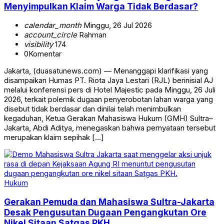
Menyimpulkan Klaim Warga Tidak Berdasar?
calendar_month
Minggu, 26 Jul 2026
account_circle
Rahman
visibility
174
0
Komentar
Jakarta, (duasatunews.com) — Menanggapi klarifikasi yang
disampaikan Humas PT. Riota Jaya Lestari (RJL) berinisial AJ
melalui konferensi pers di Hotel Majestic pada Minggu, 26 Juli
2026, terkait polemik dugaan penyerobotan lahan warga yang
disebut tidak berdasar dan dinilai telah menimbulkan
kegaduhan, Ketua Gerakan Mahasiswa Hukum (GMH) Sultra–
Jakarta, Abdi Aditya, menegaskan bahwa pernyataan tersebut
merupakan klaim sepihak […]
Hukum
Gerakan Pemuda dan Mahasiswa Sultra-Jakarta
Desak Pengusutan Dugaan Pengangkutan Ore
Nikel Sitaan Satgas PKH