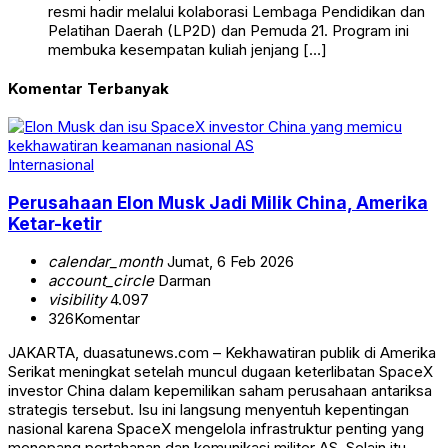
resmi hadir melalui kolaborasi Lembaga Pendidikan dan
Pelatihan Daerah (LP2D) dan Pemuda 21. Program ini
membuka kesempatan kuliah jenjang […]
Komentar Terbanyak
Internasional
Perusahaan Elon Musk Jadi Milik China, Amerika
Ketar-ketir
calendar_month
Jumat, 6 Feb 2026
account_circle
Darman
visibility
4.097
326
Komentar
JAKARTA, duasatunews.com – Kekhawatiran publik di Amerika
Serikat meningkat setelah muncul dugaan keterlibatan SpaceX
investor China dalam kepemilikan saham perusahaan antariksa
strategis tersebut. Isu ini langsung menyentuh kepentingan
nasional karena SpaceX mengelola infrastruktur penting yang
menopang pertahanan dan komunikasi militer AS. Selain itu,