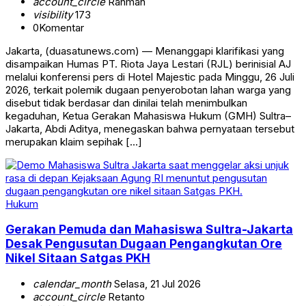
account_circle
Rahman
visibility
173
0
Komentar
Jakarta, (duasatunews.com) — Menanggapi klarifikasi yang
disampaikan Humas PT. Riota Jaya Lestari (RJL) berinisial AJ
melalui konferensi pers di Hotel Majestic pada Minggu, 26 Juli
2026, terkait polemik dugaan penyerobotan lahan warga yang
disebut tidak berdasar dan dinilai telah menimbulkan
kegaduhan, Ketua Gerakan Mahasiswa Hukum (GMH) Sultra–
Jakarta, Abdi Aditya, menegaskan bahwa pernyataan tersebut
merupakan klaim sepihak […]
Hukum
Gerakan Pemuda dan Mahasiswa Sultra-Jakarta
Desak Pengusutan Dugaan Pengangkutan Ore
Nikel Sitaan Satgas PKH
calendar_month
Selasa, 21 Jul 2026
account_circle
Retanto