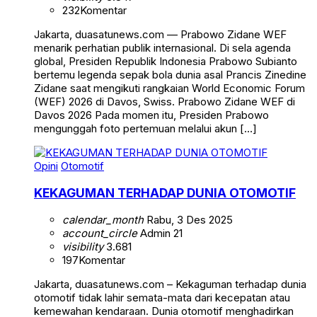
232
Komentar
Jakarta, duasatunews.com — Prabowo Zidane WEF
menarik perhatian publik internasional. Di sela agenda
global, Presiden Republik Indonesia Prabowo Subianto
bertemu legenda sepak bola dunia asal Prancis Zinedine
Zidane saat mengikuti rangkaian World Economic Forum
(WEF) 2026 di Davos, Swiss. Prabowo Zidane WEF di
Davos 2026 Pada momen itu, Presiden Prabowo
mengunggah foto pertemuan melalui akun […]
Opini
Otomotif
KEKAGUMAN TERHADAP DUNIA OTOMOTIF
calendar_month
Rabu, 3 Des 2025
account_circle
Admin 21
visibility
3.681
197
Komentar
Jakarta, duasatunews.com – Kekaguman terhadap dunia
otomotif tidak lahir semata-mata dari kecepatan atau
kemewahan kendaraan. Dunia otomotif menghadirkan