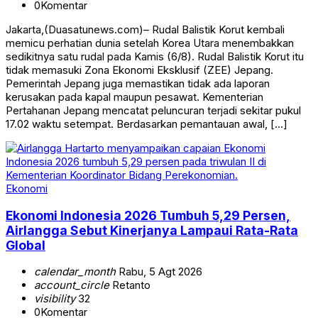
0
Komentar
Jakarta,(Duasatunews.com)– Rudal Balistik Korut kembali
memicu perhatian dunia setelah Korea Utara menembakkan
sedikitnya satu rudal pada Kamis (6/8). Rudal Balistik Korut itu
tidak memasuki Zona Ekonomi Eksklusif (ZEE) Jepang.
Pemerintah Jepang juga memastikan tidak ada laporan
kerusakan pada kapal maupun pesawat. Kementerian
Pertahanan Jepang mencatat peluncuran terjadi sekitar pukul
17.02 waktu setempat. Berdasarkan pemantauan awal, […]
Ekonomi
Ekonomi Indonesia 2026 Tumbuh 5,29 Persen,
Airlangga Sebut Kinerjanya Lampaui Rata-Rata
Global
calendar_month
Rabu, 5 Agt 2026
account_circle
Retanto
visibility
32
0
Komentar