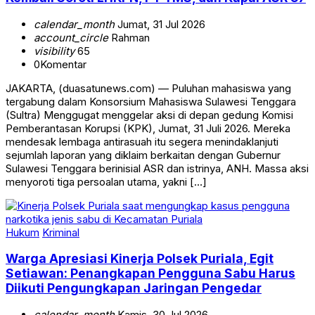
calendar_month
Jumat, 31 Jul 2026
account_circle
Rahman
visibility
65
0
Komentar
JAKARTA, (duasatunews.com) — Puluhan mahasiswa yang
tergabung dalam Konsorsium Mahasiswa Sulawesi Tenggara
(Sultra) Menggugat menggelar aksi di depan gedung Komisi
Pemberantasan Korupsi (KPK), Jumat, 31 Juli 2026. Mereka
mendesak lembaga antirasuah itu segera menindaklanjuti
sejumlah laporan yang diklaim berkaitan dengan Gubernur
Sulawesi Tenggara berinisial ASR dan istrinya, ANH. Massa aksi
menyoroti tiga persoalan utama, yakni […]
Hukum
Kriminal
Warga Apresiasi Kinerja Polsek Puriala, Egit
Setiawan: Penangkapan Pengguna Sabu Harus
Diikuti Pengungkapan Jaringan Pengedar
calendar_month
Kamis, 30 Jul 2026