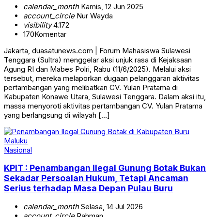
calendar_month
Kamis, 12 Jun 2025
account_circle
Nur Wayda
visibility
4.172
170
Komentar
Jakarta, duasatunews.com | Forum Mahasiswa Sulawesi
Tenggara (Sultra) menggelar aksi unjuk rasa di Kejaksaan
Agung RI dan Mabes Polri, Rabu (11/6/2025). Melalui aksi
tersebut, mereka melaporkan dugaan pelanggaran aktivitas
pertambangan yang melibatkan CV. Yulan Pratama di
Kabupaten Konawe Utara, Sulawesi Tenggara. Dalam aksi itu,
massa menyoroti aktivitas pertambangan CV. Yulan Pratama
yang berlangsung di wilayah […]
Nasional
KPIT : Penambangan Ilegal Gunung Botak Bukan
Sekadar Persoalan Hukum, Tetapi Ancaman
Serius terhadap Masa Depan Pulau Buru
calendar_month
Selasa, 14 Jul 2026
account_circle
Rahman