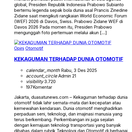
global, Presiden Republik Indonesia Prabowo Subianto
bertemu legenda sepak bola dunia asal Prancis Zinedine
Zidane saat mengikuti rangkaian World Economic Forum
(WEF) 2026 di Davos, Swiss. Prabowo Zidane WEF di
Davos 2026 Pada momen itu, Presiden Prabowo
mengunggah foto pertemuan melalui akun […]
Opini
Otomotif
KEKAGUMAN TERHADAP DUNIA OTOMOTIF
calendar_month
Rabu, 3 Des 2025
account_circle
Admin 21
visibility
3.720
197
Komentar
Jakarta, duasatunews.com – Kekaguman terhadap dunia
otomotif tidak lahir semata-mata dari kecepatan atau
kemewahan kendaraan. Dunia otomotif menghadirkan
perpaduan seni, teknologi, dan imajinasi manusia yang
terus berkembang. Perkembangan ini juga sejalan
dengan kemajuan teknologi transportasi yang banyak
dibahas dalam rubrik Teknologi dan Otomotif di berbagai