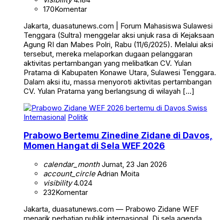
170
Komentar
Jakarta, duasatunews.com | Forum Mahasiswa Sulawesi
Tenggara (Sultra) menggelar aksi unjuk rasa di Kejaksaan
Agung RI dan Mabes Polri, Rabu (11/6/2025). Melalui aksi
tersebut, mereka melaporkan dugaan pelanggaran
aktivitas pertambangan yang melibatkan CV. Yulan
Pratama di Kabupaten Konawe Utara, Sulawesi Tenggara.
Dalam aksi itu, massa menyoroti aktivitas pertambangan
CV. Yulan Pratama yang berlangsung di wilayah […]
Internasional
Politik
Prabowo Bertemu Zinedine Zidane di Davos,
Momen Hangat di Sela WEF 2026
calendar_month
Jumat, 23 Jan 2026
account_circle
Adrian Moita
visibility
4.024
232
Komentar
Jakarta, duasatunews.com — Prabowo Zidane WEF
menarik perhatian publik internasional. Di sela agenda