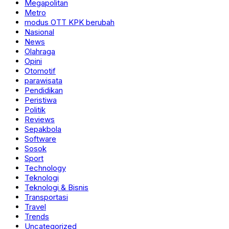
Megapolitan
Metro
modus OTT KPK berubah
Nasional
News
Olahraga
Opini
Otomotif
parawisata
Pendidikan
Peristiwa
Politik
Reviews
Sepakbola
Software
Sosok
Sport
Technology
Teknologi
Teknologi & Bisnis
Transportasi
Travel
Trends
Uncategorized