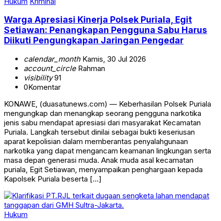
Hukum
Kriminal
Warga Apresiasi Kinerja Polsek Puriala, Egit
Setiawan: Penangkapan Pengguna Sabu Harus
Diikuti Pengungkapan Jaringan Pengedar
calendar_month
Kamis, 30 Jul 2026
account_circle
Rahman
visibility
91
0
Komentar
KONAWE, (duasatunews.com) — Keberhasilan Polsek Puriala
mengungkap dan menangkap seorang pengguna narkotika
jenis sabu mendapat apresiasi dari masyarakat Kecamatan
Puriala. Langkah tersebut dinilai sebagai bukti keseriusan
aparat kepolisian dalam memberantas penyalahgunaan
narkotika yang dapat mengancam keamanan lingkungan serta
masa depan generasi muda. Anak muda asal kecamatan
puriala, Egit Setiawan, menyampaikan penghargaan kepada
Kapolsek Puriala beserta […]
Hukum