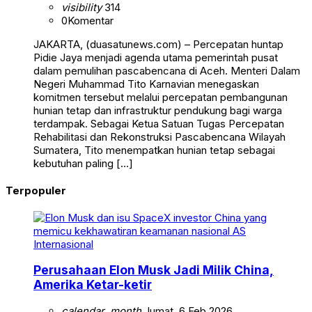
visibility
314
0
Komentar
JAKARTA, (duasatunews.com) – Percepatan huntap
Pidie Jaya menjadi agenda utama pemerintah pusat
dalam pemulihan pascabencana di Aceh. Menteri Dalam
Negeri Muhammad Tito Karnavian menegaskan
komitmen tersebut melalui percepatan pembangunan
hunian tetap dan infrastruktur pendukung bagi warga
terdampak. Sebagai Ketua Satuan Tugas Percepatan
Rehabilitasi dan Rekonstruksi Pascabencana Wilayah
Sumatera, Tito menempatkan hunian tetap sebagai
kebutuhan paling […]
Terpopuler
Internasional
Perusahaan Elon Musk Jadi Milik China,
Amerika Ketar-ketir
calendar_month
Jumat, 6 Feb 2026