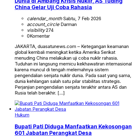
Dunia di Ambang Krisis Nuklir, AS Tuding
China Gelar Uji Coba Rahasia
calendar_month
Sabtu, 7 Feb 2026
account_circle
Darman
visibility
274
0
Komentar
JAKARTA, duasatunews.com – Ketegangan keamanan
global kembali meningkat ketika Amerika Serikat
menuding China melakukan uji coba nuklir rahasia.
Tuduhan ini langsung memicu kekhawatiran internasional
karena muncul di tengah melemahnya sistem
pengendalian senjata nuklir dunia. Pada saat yang sama,
dunia kehilangan salah satu pilar stabilitas strategis.
Perjanjian pengendalian senjata terakhir antara AS dan
Rusia telah berakhir. […]
Hukum
Bupati Pati Diduga Manfaatkan Kekosongan
601 Jabatan Perangkat Desa