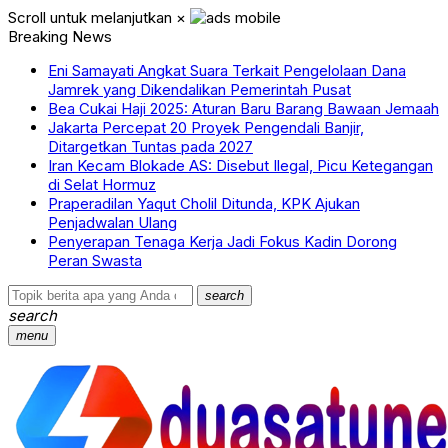
Scroll untuk melanjutkan
×
Breaking News
Eni Samayati Angkat Suara Terkait Pengelolaan Dana
Jamrek yang Dikendalikan Pemerintah Pusat
Bea Cukai Haji 2025: Aturan Baru Barang Bawaan Jemaah
Jakarta Percepat 20 Proyek Pengendali Banjir,
Ditargetkan Tuntas pada 2027
Iran Kecam Blokade AS: Disebut Ilegal, Picu Ketegangan
di Selat Hormuz
Praperadilan Yaqut Cholil Ditunda, KPK Ajukan
Penjadwalan Ulang
Penyerapan Tenaga Kerja Jadi Fokus Kadin Dorong
Peran Swasta
search
search
menu