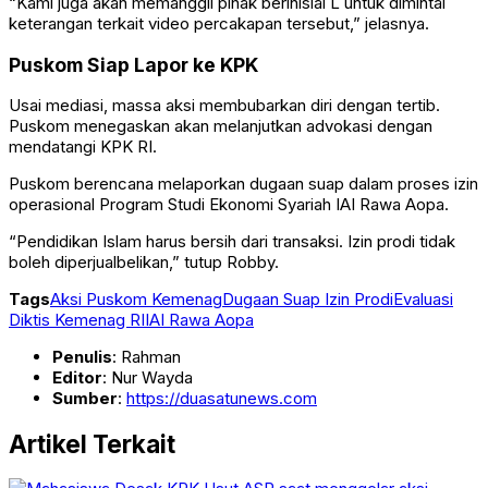
“Kami juga akan memanggil pihak berinisial L untuk dimintai
keterangan terkait video percakapan tersebut,” jelasnya.
Puskom Siap Lapor ke KPK
Usai mediasi, massa aksi membubarkan diri dengan tertib.
Puskom menegaskan akan melanjutkan advokasi dengan
mendatangi KPK RI.
Puskom berencana melaporkan dugaan suap dalam proses izin
operasional Program Studi Ekonomi Syariah IAI Rawa Aopa.
“Pendidikan Islam harus bersih dari transaksi. Izin prodi tidak
boleh diperjualbelikan,” tutup Robby.
Tags
Aksi Puskom Kemenag
Dugaan Suap Izin Prodi
Evaluasi
Diktis Kemenag RI
IAI Rawa Aopa
Penulis
: Rahman
Editor
: Nur Wayda
Sumber
:
https://duasatunews.com
Artikel Terkait