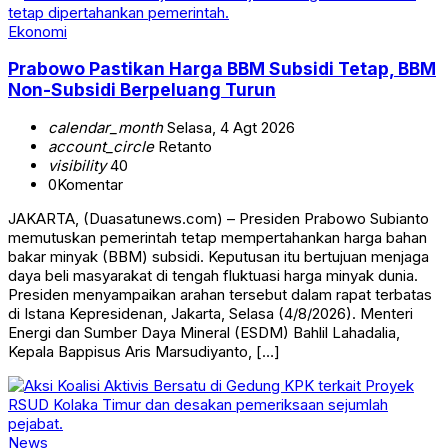
Ekonomi
Prabowo Pastikan Harga BBM Subsidi Tetap, BBM
Non-Subsidi Berpeluang Turun
calendar_month
Selasa, 4 Agt 2026
account_circle
Retanto
visibility
40
0
Komentar
JAKARTA, (Duasatunews.com) – Presiden Prabowo Subianto
memutuskan pemerintah tetap mempertahankan harga bahan
bakar minyak (BBM) subsidi. Keputusan itu bertujuan menjaga
daya beli masyarakat di tengah fluktuasi harga minyak dunia.
Presiden menyampaikan arahan tersebut dalam rapat terbatas
di Istana Kepresidenan, Jakarta, Selasa (4/8/2026). Menteri
Energi dan Sumber Daya Mineral (ESDM) Bahlil Lahadalia,
Kepala Bappisus Aris Marsudiyanto, […]
News