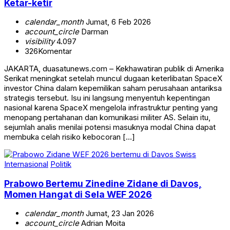
Ketar-ketir
calendar_month
Jumat, 6 Feb 2026
account_circle
Darman
visibility
4.097
326
Komentar
JAKARTA, duasatunews.com – Kekhawatiran publik di Amerika
Serikat meningkat setelah muncul dugaan keterlibatan SpaceX
investor China dalam kepemilikan saham perusahaan antariksa
strategis tersebut. Isu ini langsung menyentuh kepentingan
nasional karena SpaceX mengelola infrastruktur penting yang
menopang pertahanan dan komunikasi militer AS. Selain itu,
sejumlah analis menilai potensi masuknya modal China dapat
membuka celah risiko kebocoran […]
Internasional
Politik
Prabowo Bertemu Zinedine Zidane di Davos,
Momen Hangat di Sela WEF 2026
calendar_month
Jumat, 23 Jan 2026
account_circle
Adrian Moita