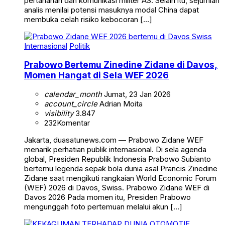
pertahanan dan komunikasi militer AS. Selain itu, sejumlah
analis menilai potensi masuknya modal China dapat
membuka celah risiko kebocoran […]
Internasional
Politik
Prabowo Bertemu Zinedine Zidane di Davos,
Momen Hangat di Sela WEF 2026
calendar_month
Jumat, 23 Jan 2026
account_circle
Adrian Moita
visibility
3.847
232
Komentar
Jakarta, duasatunews.com — Prabowo Zidane WEF
menarik perhatian publik internasional. Di sela agenda
global, Presiden Republik Indonesia Prabowo Subianto
bertemu legenda sepak bola dunia asal Prancis Zinedine
Zidane saat mengikuti rangkaian World Economic Forum
(WEF) 2026 di Davos, Swiss. Prabowo Zidane WEF di
Davos 2026 Pada momen itu, Presiden Prabowo
mengunggah foto pertemuan melalui akun […]