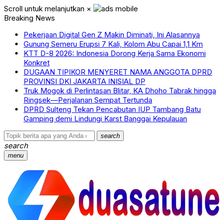
Scroll untuk melanjutkan
×
Breaking News
Pekerjaan Digital Gen Z Makin Diminati, Ini Alasannya
Gunung Semeru Erupsi 7 Kali, Kolom Abu Capai 1,1 Km
KTT D-8 2026: Indonesia Dorong Kerja Sama Ekonomi
Konkret
DUGAAN TIPIKOR MENYERET NAMA ANGGOTA DPRD
PROVINSI DKI JAKARTA INISIAL DP
Truk Mogok di Perlintasan Blitar, KA Dhoho Tabrak hingga
Ringsek—Perjalanan Sempat Tertunda
DPRD Sulteng Tekan Pencabutan IUP Tambang Batu
Gamping demi Lindungi Karst Banggai Kepulauan
search
search
menu