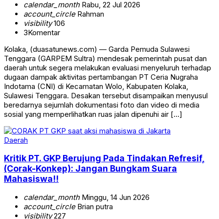
calendar_month
Rabu, 22 Jul 2026
account_circle
Rahman
visibility
106
3
Komentar
Kolaka, (duasatunews.com) — Garda Pemuda Sulawesi
Tenggara (GARPEM Sultra) mendesak pemerintah pusat dan
daerah untuk segera melakukan evaluasi menyeluruh terhadap
dugaan dampak aktivitas pertambangan PT Ceria Nugraha
Indotama (CNI) di Kecamatan Wolo, Kabupaten Kolaka,
Sulawesi Tenggara. Desakan tersebut disampaikan menyusul
beredarnya sejumlah dokumentasi foto dan video di media
sosial yang memperlihatkan ruas jalan dipenuhi air […]
Daerah
Kritik PT. GKP Berujung Pada Tindakan Refresif,
(Corak-Konkep): Jangan Bungkam Suara
Mahasiswa!!
calendar_month
Minggu, 14 Jun 2026
account_circle
Brian putra
visibility
227