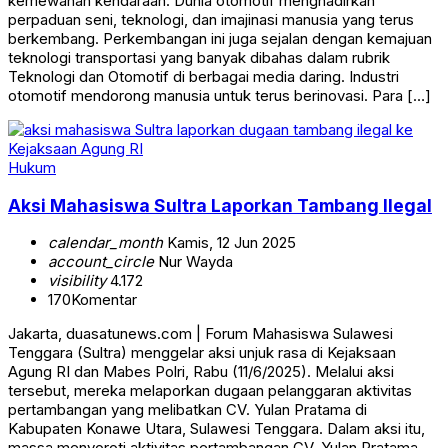
kemewahan kendaraan. Dunia otomotif menghadirkan
perpaduan seni, teknologi, dan imajinasi manusia yang terus
berkembang. Perkembangan ini juga sejalan dengan kemajuan
teknologi transportasi yang banyak dibahas dalam rubrik
Teknologi dan Otomotif di berbagai media daring. Industri
otomotif mendorong manusia untuk terus berinovasi. Para […]
Hukum
Aksi Mahasiswa Sultra Laporkan Tambang Ilegal
calendar_month
Kamis, 12 Jun 2025
account_circle
Nur Wayda
visibility
4.172
170
Komentar
Jakarta, duasatunews.com | Forum Mahasiswa Sulawesi
Tenggara (Sultra) menggelar aksi unjuk rasa di Kejaksaan
Agung RI dan Mabes Polri, Rabu (11/6/2025). Melalui aksi
tersebut, mereka melaporkan dugaan pelanggaran aktivitas
pertambangan yang melibatkan CV. Yulan Pratama di
Kabupaten Konawe Utara, Sulawesi Tenggara. Dalam aksi itu,
massa menyoroti aktivitas pertambangan CV. Yulan Pratama