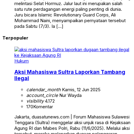
melintasi Selat Hormuz. Jalur laut ini merupakan salah
satu rute perdagangan energi paling penting di dunia.
Juru bicara Islamic Revolutionary Guard Corps, Ali
Mohammad Naini, menyampaikan pernyataan tersebut
pada Sabtu (7/3). Ia […]
Terpopuler
Hukum
Aksi Mahasiswa Sultra Laporkan Tambang
Ilegal
calendar_month
Kamis, 12 Jun 2025
account_circle
Nur Wayda
visibility
4.172
170
Komentar
Jakarta, duasatunews.com | Forum Mahasiswa Sulawesi
Tenggara (Sultra) menggelar aksi unjuk rasa di Kejaksaan
Agung RI dan Mabes Polri, Rabu (11/6/2025). Melalui aksi
tersebut, mereka melaporkan dugaan pelanggaran