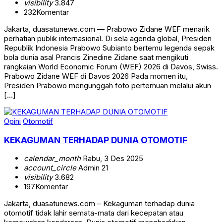
visibility
3.847
232
Komentar
Jakarta, duasatunews.com — Prabowo Zidane WEF menarik
perhatian publik internasional. Di sela agenda global, Presiden
Republik Indonesia Prabowo Subianto bertemu legenda sepak
bola dunia asal Prancis Zinedine Zidane saat mengikuti
rangkaian World Economic Forum (WEF) 2026 di Davos, Swiss.
Prabowo Zidane WEF di Davos 2026 Pada momen itu,
Presiden Prabowo mengunggah foto pertemuan melalui akun
[…]
Opini
Otomotif
KEKAGUMAN TERHADAP DUNIA OTOMOTIF
calendar_month
Rabu, 3 Des 2025
account_circle
Admin 21
visibility
3.682
197
Komentar
Jakarta, duasatunews.com – Kekaguman terhadap dunia
otomotif tidak lahir semata-mata dari kecepatan atau