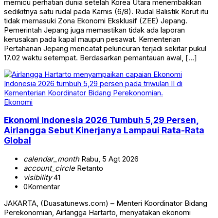
memicu perhatian dunia setelah Korea Utara menembakkan
sedikitnya satu rudal pada Kamis (6/8). Rudal Balistik Korut itu
tidak memasuki Zona Ekonomi Eksklusif (ZEE) Jepang.
Pemerintah Jepang juga memastikan tidak ada laporan
kerusakan pada kapal maupun pesawat. Kementerian
Pertahanan Jepang mencatat peluncuran terjadi sekitar pukul
17.02 waktu setempat. Berdasarkan pemantauan awal, […]
Ekonomi
Ekonomi Indonesia 2026 Tumbuh 5,29 Persen,
Airlangga Sebut Kinerjanya Lampaui Rata-Rata
Global
calendar_month
Rabu, 5 Agt 2026
account_circle
Retanto
visibility
41
0
Komentar
JAKARTA, (Duasatunews.com) – Menteri Koordinator Bidang
Perekonomian, Airlangga Hartarto, menyatakan ekonomi