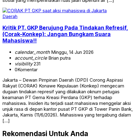
sosial yang memperlihatkan ruas jalan dipenuhi air […]
Daerah
Kritik PT. GKP Berujung Pada Tindakan Refresif,
(Corak-Konkep): Jangan Bungkam Suara
Mahasiswa!!
calendar_month
Minggu, 14 Jun 2026
account_circle
Brian putra
visibility
231
0
Komentar
Jakarta – Dewan Pimpinan Daerah (DPD) Corong Aspirasi
Rakyat (CORAK) Konawe Kepulauan (Konkep) mengecam
dugaan tindakan represif yang dilakukan oknum petugas
keamanan PT Gema Kreasi Perdana (GKP) terhadap
mahasiswa. Insiden itu terjadi saat mahasiswa menggelar aksi
unjuk rasa di depan kantor pusat PT GKP di Tower Panin Bank,
Jakarta, Kamis (11/6/2026). Mahasiswa yang tergabung dalam
[…]
Rekomendasi Untuk Anda