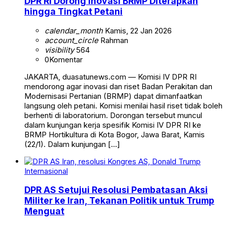
DPR RI Dorong Inovasi BRMP Diterapkan
hingga Tingkat Petani
calendar_month
Kamis, 22 Jan 2026
account_circle
Rahman
visibility
564
0
Komentar
JAKARTA, duasatunews.com — Komisi IV DPR RI
mendorong agar inovasi dan riset Badan Perakitan dan
Modernisasi Pertanian (BRMP) dapat dimanfaatkan
langsung oleh petani. Komisi menilai hasil riset tidak boleh
berhenti di laboratorium. Dorongan tersebut muncul
dalam kunjungan kerja spesifik Komisi IV DPR RI ke
BRMP Hortikultura di Kota Bogor, Jawa Barat, Kamis
(22/1). Dalam kunjungan […]
Internasional
DPR AS Setujui Resolusi Pembatasan Aksi
Militer ke Iran, Tekanan Politik untuk Trump
Menguat