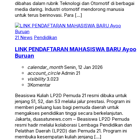
dibahas dalam rubrik Teknologi dan Otomotif di berbagai
media daring. Industri otomotif mendorong manusia
untuk terus berinovasi. Para […]
21 News
Pendidikan
LINK PENDAFTARAN MAHASISWA BARU Ayoo
Buruan
calendar_month
Senin, 12 Jan 2026
account_circle
Admin 21
visibility
3.023
3
Komentar
Beasiswa Kuliah LP2D Pemuda 21 resmi dibuka untuk
jenjang S1, S2, dan S3 melalui jalur prestasi. Program ini
memberi peluang luas bagi pemuda daerah untuk
mengakses pendidikan tinggi secara berkelanjutan.
Jakarta, duasatunews.com – Beasiswa LP2D Pemuda
resmi hadir melalui kolaborasi Lembaga Pendidikan dan
Pelatihan Daerah (LP2D) dan Pemuda 21. Program ini
membuka kesempatan kuliah jenjang […]