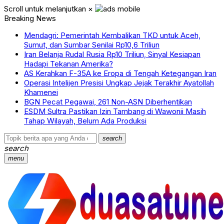
Scroll untuk melanjutkan
×
Breaking News
Mendagri: Pemerintah Kembalikan TKD untuk Aceh,
Sumut, dan Sumbar Senilai Rp10,6 Triliun
Iran Belanja Rudal Rusia Rp10 Triliun, Sinyal Kesiapan
Hadapi Tekanan Amerika?
AS Kerahkan F-35A ke Eropa di Tengah Ketegangan Iran
Operasi Intelijen Presisi Ungkap Jejak Terakhir Ayatollah
Khamenei
BGN Pecat Pegawai, 261 Non-ASN Diberhentikan
ESDM Sultra Pastikan Izin Tambang di Wawonii Masih
Tahap Wilayah, Belum Ada Produksi
search
search
menu