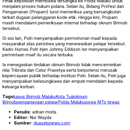
Pihak kepolisian membawa tersangka ke Polda Maluku untuk
menjalani proses hukum pidana. Selain itu, Bidang Profesi dan
Pengamanan (Propam) turut memeriksa yang bersangkutan
terkait dugaan pelanggaran kode etik. Hingga kini, Propam
masih mendalami pemeriksaan internal terhadap oknum Brimob
tersebut.
Di sisi lain, Polri menyampaikan permohonan maaf kepada
masyarakat atas peristiwa yang menewaskan pelajar tersebut.
Kadiv Humas Polri Irjen Johnny Eddizon Isir menyampaikan
permintaan maaf itu secara terbuka.
Ia menegaskan tindakan oknum Brimob tidak mencerminkan
nilai Tribrata dan Catur Prasetya serta berpotensi merusak
kepercayaan publik terhadap institusi Polri. Selain itu, Polri juga
menyampaikan belasungkawa dan empati mendalam kepada
keluarga korban.
Tags
kasus Brimob Maluku
Kota Tual
oknum
Brimob
penganiayaan pelajar
Polda Maluku
siswa MTs tewas
Penulis
: adrian moita
Editor
: Nur Wayda
Sumber
:
duasatunews.com