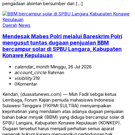
pengadaan alsintan bersumber dari […]
Daerah
News
Mendesak Mabes Polri melalui Bareskrim Polri
mengusut tuntas dugaan penjualan BBM
bercampur solar di SPBU Langara, Kabupaten
Konawe Kepulauan
calendar_month
Minggu, 26 Jul 2026
account_circle
Rahman
visibility
219
0
Komentar
Kendari, (duasatunews.com) — Muh Fadil sebgai ketua
Lembaga, Forum Kajian pemuda mahasiswa Indonesia
Sulawesi Tenggara (FKPMI SULTRA) menyampaikan
keprihatinan yang mendalam atas adanya dugaan penjualan
bahan bakar minyak (BBM) yang diduga bercampur solar di
SPBU Langara, Kabupaten Konawe Kepulauan (KONKEP).
Dugaan tersebut harus menjadi perhatian serius aparat
penegak hukum karena menyangkut perlindungan hak