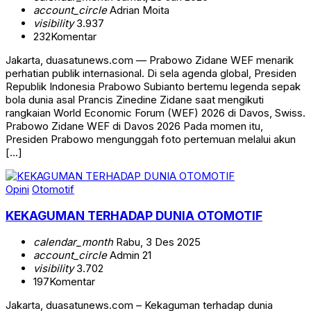
account_circle
Adrian Moita
visibility
3.937
232
Komentar
Jakarta, duasatunews.com — Prabowo Zidane WEF menarik
perhatian publik internasional. Di sela agenda global, Presiden
Republik Indonesia Prabowo Subianto bertemu legenda sepak
bola dunia asal Prancis Zinedine Zidane saat mengikuti
rangkaian World Economic Forum (WEF) 2026 di Davos, Swiss.
Prabowo Zidane WEF di Davos 2026 Pada momen itu,
Presiden Prabowo mengunggah foto pertemuan melalui akun
[…]
Opini
Otomotif
KEKAGUMAN TERHADAP DUNIA OTOMOTIF
calendar_month
Rabu, 3 Des 2025
account_circle
Admin 21
visibility
3.702
197
Komentar
Jakarta, duasatunews.com – Kekaguman terhadap dunia