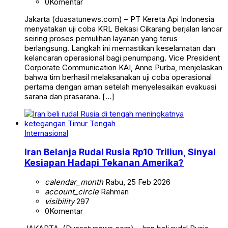
0
Komentar
Jakarta (duasatunews.com) – PT Kereta Api Indonesia
menyatakan uji coba KRL Bekasi Cikarang berjalan lancar
seiring proses pemulihan layanan yang terus
berlangsung. Langkah ini memastikan keselamatan dan
kelancaran operasional bagi penumpang. Vice President
Corporate Communication KAI, Anne Purba, menjelaskan
bahwa tim berhasil melaksanakan uji coba operasional
pertama dengan aman setelah menyelesaikan evakuasi
sarana dan prasarana. […]
Internasional
Iran Belanja Rudal Rusia Rp10 Triliun, Sinyal
Kesiapan Hadapi Tekanan Amerika?
calendar_month
Rabu, 25 Feb 2026
account_circle
Rahman
visibility
297
0
Komentar