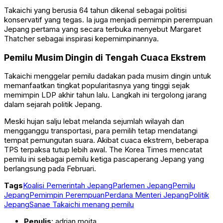
Takaichi yang berusia 64 tahun dikenal sebagai politisi
konservatif yang tegas. Ia juga menjadi pemimpin perempuan
Jepang pertama yang secara terbuka menyebut
Margaret
Thatcher
sebagai inspirasi kepemimpinannya.
Pemilu Musim Dingin di Tengah Cuaca Ekstrem
Takaichi menggelar pemilu dadakan pada musim dingin untuk
memanfaatkan tingkat popularitasnya yang tinggi sejak
memimpin LDP akhir tahun lalu. Langkah ini tergolong jarang
dalam sejarah politik Jepang.
Meski hujan salju lebat melanda sejumlah wilayah dan
mengganggu transportasi, para pemilih tetap mendatangi
tempat pemungutan suara. Akibat cuaca ekstrem, beberapa
TPS terpaksa tutup lebih awal.
The Korea Times
mencatat
pemilu ini sebagai pemilu ketiga pascaperang Jepang yang
berlangsung pada Februari.
Tags
Koalisi Pemerintah Jepang
Parlemen Jepang
Pemilu
Jepang
Pemimpin Perempuan
Perdana Menteri Jepang
Politik
Jepang
Sanae Takaichi menang pemilu
Penulis
: adrian moita