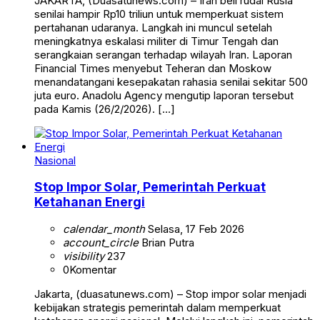
JAKARTA, (Duasatunews.com) – Iran beli rudal Rusia
senilai hampir Rp10 triliun untuk memperkuat sistem
pertahanan udaranya. Langkah ini muncul setelah
meningkatnya eskalasi militer di Timur Tengah dan
serangkaian serangan terhadap wilayah Iran. Laporan
Financial Times menyebut Teheran dan Moskow
menandatangani kesepakatan rahasia senilai sekitar 500
juta euro. Anadolu Agency mengutip laporan tersebut
pada Kamis (26/2/2026). […]
Nasional
Stop Impor Solar, Pemerintah Perkuat
Ketahanan Energi
calendar_month
Selasa, 17 Feb 2026
account_circle
Brian Putra
visibility
237
0
Komentar
Jakarta, (duasatunews.com) – Stop impor solar menjadi
kebijakan strategis pemerintah dalam memperkuat