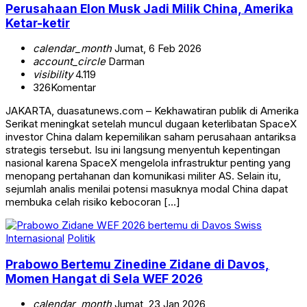
Perusahaan Elon Musk Jadi Milik China, Amerika
Ketar-ketir
calendar_month
Jumat, 6 Feb 2026
account_circle
Darman
visibility
4.119
326
Komentar
JAKARTA, duasatunews.com – Kekhawatiran publik di Amerika
Serikat meningkat setelah muncul dugaan keterlibatan SpaceX
investor China dalam kepemilikan saham perusahaan antariksa
strategis tersebut. Isu ini langsung menyentuh kepentingan
nasional karena SpaceX mengelola infrastruktur penting yang
menopang pertahanan dan komunikasi militer AS. Selain itu,
sejumlah analis menilai potensi masuknya modal China dapat
membuka celah risiko kebocoran […]
Internasional
Politik
Prabowo Bertemu Zinedine Zidane di Davos,
Momen Hangat di Sela WEF 2026
calendar_month
Jumat, 23 Jan 2026