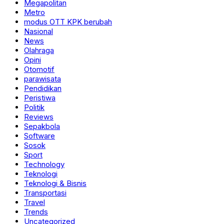
Megapolitan
Metro
modus OTT KPK berubah
Nasional
News
Olahraga
Opini
Otomotif
parawisata
Pendidikan
Peristiwa
Politik
Reviews
Sepakbola
Software
Sosok
Sport
Technology
Teknologi
Teknologi & Bisnis
Transportasi
Travel
Trends
Uncategorized