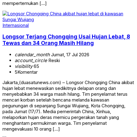
mempertemukan […]
Internasional
Longsor Terjang Chongqing Usai Hujan Lebat, 8
Tewas dan 34 Orang Masih Hilang
calendar_month
Jumat, 17 Jul 2026
account_circle
Reski
visibility
65
5
Komentar
Jakarta,(duasatunews.com) – Longsor Chongqing China akibat
hujan lebat menewaskan sedikitnya delapan orang dan
menyebabkan 34 warga masih hilang. Tim penyelamat terus
mencari korban setelah bencana melanda kawasan
pegunungan di sepanjang Sungai Wujiang, Kota Chongqing,
pada Jumat (17/7). Media pemerintah China, Xinhua,
melaporkan hujan deras memicu pergerakan tanah yang
menghantam permukiman warga. Tim penyelamat
mengevakuasi 10 orang […]