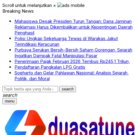
Scroll untuk melanjutkan
×
Breaking News
Mahasiswa Desak Presiden Turun Tangan: Dana Jaminan
Reklamasi Harus Dikembalikan untuk Kepentingan Daerah
Penghasil
Polisi Ungkap Sekeluarga Tewas di Warakas Jakut
Terindikasi Keracunan
Purbaya Serukan Bersih-Bersih Saham Gorengan, Sejarah
Ingatkan Dampak Fatal Manipulasi Pasar
Penerimaan Pajak Februari 2026 Tembus Rp245,1 Triliun,
Pendaftaran Pangkalan LPG Gratis
Soeharto dan Gelar Pahlawan Nasional: Analisis Sejarah,
Politik, dan Moral
search
search
menu