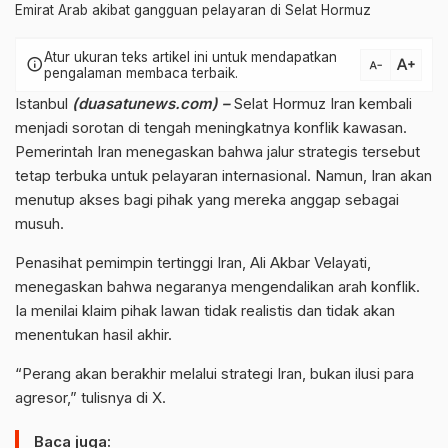
Emirat Arab akibat gangguan pelayaran di Selat Hormuz
Atur ukuran teks artikel ini untuk mendapatkan
text_increase
info
text_decrease
pengalaman membaca terbaik.
Istanbul
(duasatunews.com) –
Selat Hormuz Iran kembali
menjadi sorotan di tengah meningkatnya konflik kawasan.
Pemerintah Iran menegaskan bahwa jalur strategis tersebut
tetap terbuka untuk pelayaran internasional. Namun, Iran akan
menutup akses bagi pihak yang mereka anggap sebagai
musuh.
Penasihat pemimpin tertinggi Iran,
Ali Akbar Velayati
,
menegaskan bahwa negaranya mengendalikan arah konflik.
Ia menilai klaim pihak lawan tidak realistis dan tidak akan
menentukan hasil akhir.
“Perang akan berakhir melalui strategi Iran, bukan ilusi para
agresor,” tulisnya di X.
Baca juga: