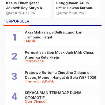
Kasus Fitnah Ijazah
Penggunaan APBN
Jokowi: Roy Suryo &
untuk Hewan Kurban
Dokter Tifa Tiba di
Dinilai Sah, Asalkan
calendar_month
Senin, 22 Jun 2026
calendar_month
Jumat, 29 Mei 2026
Kejari
Transparan dan Tepat
TERPOPULER
Sasaran
Aksi Mahasiswa Sultra Laporkan
Tambang Ilegal
Hukum
Perusahaan Elon Musk Jadi Milik China,
Amerika Ketar-ketir
Internasional
Prabowo Bertemu Zinedine Zidane di
Davos, Momen Hangat di Sela WEF 2026
Internasional
Politik
KEKAGUMAN TERHADAP DUNIA
OTOMOTIF
Opini
Otomotif