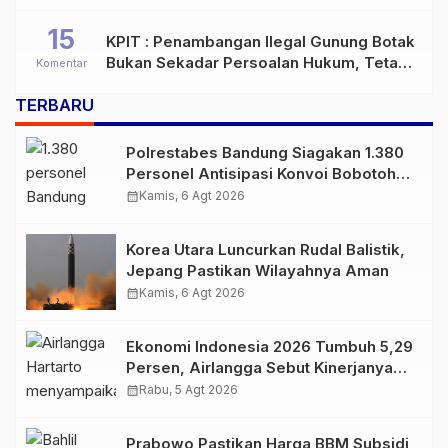
15
KPIT : Penambangan Ilegal Gunung Botak
Bukan Sekadar Persoalan Hukum, Tetapi
Komentar
Ancaman Serius terhadap Masa Depan
TERBARU
Pulau Buru
Polrestabes Bandung Siagakan 1.380
Personel Antisipasi Konvoi Bobotoh
Usai Final Piala Presiden
calendar_month
Kamis, 6 Agt 2026
Korea Utara Luncurkan Rudal Balistik,
Jepang Pastikan Wilayahnya Aman
calendar_month
Kamis, 6 Agt 2026
Ekonomi Indonesia 2026 Tumbuh 5,29
Persen, Airlangga Sebut Kinerjanya
Lampaui Rata-Rata Global
calendar_month
Rabu, 5 Agt 2026
Prabowo Pastikan Harga BBM Subsidi