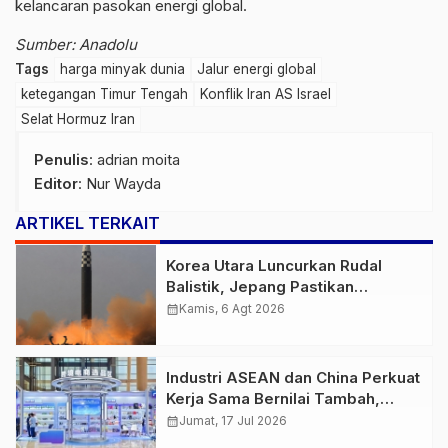
kelancaran pasokan energi global.
Sumber: Anadolu
Tags
harga minyak dunia
Jalur energi global
ketegangan Timur Tengah
Konflik Iran AS Israel
Selat Hormuz Iran
Penulis
: adrian moita
Editor
: Nur Wayda
ARTIKEL TERKAIT
Korea Utara Luncurkan Rudal
Balistik, Jepang Pastikan
Wilayahnya Aman
calendar_month
Kamis, 6 Agt 2026
Industri ASEAN dan China Perkuat
Kerja Sama Bernilai Tambah,
Fokus AI hingga Energi Hijau
calendar_month
Jumat, 17 Jul 2026