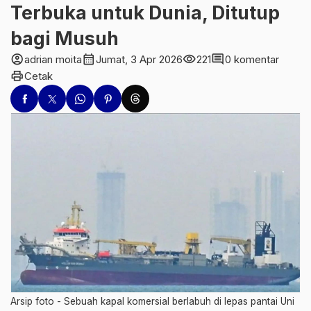
Terbuka untuk Dunia, Ditutup
bagi Musuh
account_circle
calendar_month
visibility
comment
adrian moita
Jumat, 3 Apr 2026
221
0 komentar
print
Cetak
Arsip foto - Sebuah kapal komersial berlabuh di lepas pantai Uni