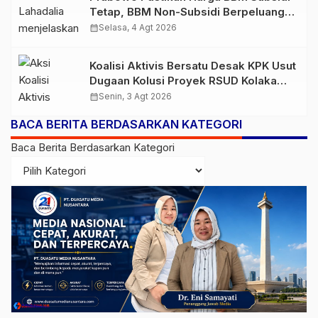
Tetap, BBM Non-Subsidi Berpeluang
Turun
calendar_month
Selasa, 4 Agt 2026
Koalisi Aktivis Bersatu Desak KPK Usut
Dugaan Kolusi Proyek RSUD Kolaka
Timur, Sejumlah Pejabat dan PT
calendar_month
Senin, 3 Agt 2026
Arafah Alam Sejahtera Diminta
BACA BERITA BERDASARKAN KATEGORI
Diperiksa
Baca Berita Berdasarkan Kategori