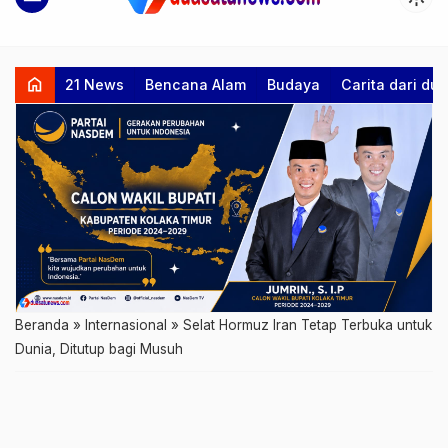
home
21 News
Bencana Alam
Budaya
Carita dari d
Beranda
»
Internasional
»
Selat Hormuz Iran Tetap Terbuka untuk
Dunia, Ditutup bagi Musuh