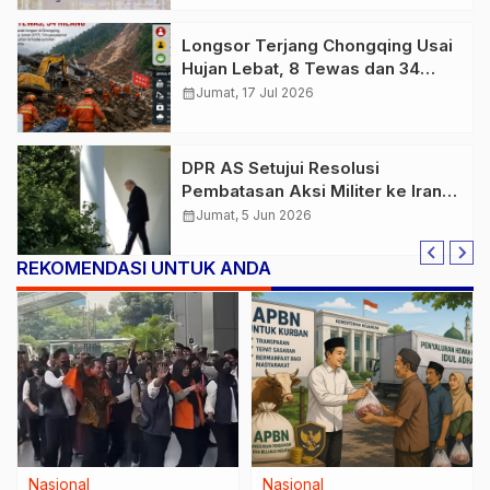
Longsor Terjang Chongqing Usai
Hujan Lebat, 8 Tewas dan 34
Orang Masih Hilang
calendar_month
Jumat, 17 Jul 2026
DPR AS Setujui Resolusi
Pembatasan Aksi Militer ke Iran,
Tekanan Politik untuk Trump
calendar_month
Jumat, 5 Jun 2026
Menguat
REKOMENDASI UNTUK ANDA
Nasional
Nasional