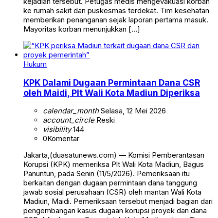
kejadian tersebut. Petugas medis mengevakuasi korban
ke rumah sakit dan puskesmas terdekat. Tim kesehatan
memberikan penanganan sejak laporan pertama masuk.
Mayoritas korban menunjukkan […]
Hukum
KPK Dalami Dugaan Permintaan Dana CSR
oleh Maidi, Plt Wali Kota Madiun Diperiksa
calendar_month
Selasa, 12 Mei 2026
account_circle
Reski
visibility
144
0
Komentar
Jakarta,(duasatunews.com) — Komisi Pemberantasan
Korupsi (KPK) memeriksa Plt Wali Kota Madiun, Bagus
Panuntun, pada Senin (11/5/2026). Pemeriksaan itu
berkaitan dengan dugaan permintaan dana tanggung
jawab sosial perusahaan (CSR) oleh mantan Wali Kota
Madiun, Maidi. Pemeriksaan tersebut menjadi bagian dari
pengembangan kasus dugaan korupsi proyek dan dana