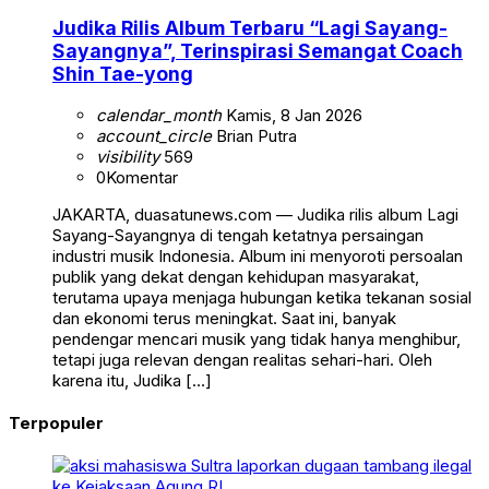
Judika Rilis Album Terbaru “Lagi Sayang-
Sayangnya”, Terinspirasi Semangat Coach
Shin Tae-yong
calendar_month
Kamis, 8 Jan 2026
account_circle
Brian Putra
visibility
569
0
Komentar
JAKARTA, duasatunews.com — Judika rilis album Lagi
Sayang-Sayangnya di tengah ketatnya persaingan
industri musik Indonesia. Album ini menyoroti persoalan
publik yang dekat dengan kehidupan masyarakat,
terutama upaya menjaga hubungan ketika tekanan sosial
dan ekonomi terus meningkat. Saat ini, banyak
pendengar mencari musik yang tidak hanya menghibur,
tetapi juga relevan dengan realitas sehari-hari. Oleh
karena itu, Judika […]
Terpopuler