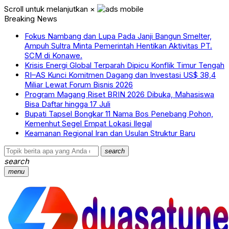
Scroll untuk melanjutkan
×
Breaking News
Fokus Nambang dan Lupa Pada Janji Bangun Smelter,
Ampuh Sultra Minta Pemerintah Hentikan Aktivitas PT.
SCM di Konawe.
Krisis Energi Global Terparah Dipicu Konflik Timur Tengah
RI–AS Kunci Komitmen Dagang dan Investasi US$ 38,4
Miliar Lewat Forum Bisnis 2026
Program Magang Riset BRIN 2026 Dibuka, Mahasiswa
Bisa Daftar hingga 17 Juli
Bupati Tapsel Bongkar 11 Nama Bos Penebang Pohon,
Kemenhut Segel Empat Lokasi Ilegal
Keamanan Regional Iran dan Usulan Struktur Baru
search
search
menu