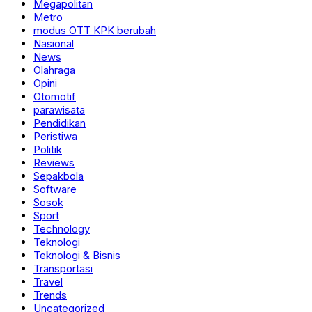
Megapolitan
Metro
modus OTT KPK berubah
Nasional
News
Olahraga
Opini
Otomotif
parawisata
Pendidikan
Peristiwa
Politik
Reviews
Sepakbola
Software
Sosok
Sport
Technology
Teknologi
Teknologi & Bisnis
Transportasi
Travel
Trends
Uncategorized