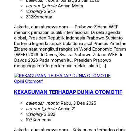
calendar_month
Jumat, 23 Jan 2026
account_circle
Adrian Moita
visibility
3.847
232
Komentar
Jakarta, duasatunews.com — Prabowo Zidane WEF
menarik perhatian publik internasional. Di sela agenda
global, Presiden Republik Indonesia Prabowo Subianto
bertemu legenda sepak bola dunia asal Prancis Zinedine
Zidane saat mengikuti rangkaian World Economic Forum
(WEF) 2026 di Davos, Swiss. Prabowo Zidane WEF di
Davos 2026 Pada momen itu, Presiden Prabowo
mengunggah foto pertemuan melalui akun […]
Opini
Otomotif
KEKAGUMAN TERHADAP DUNIA OTOMOTIF
calendar_month
Rabu, 3 Des 2025
account_circle
Admin 21
visibility
3.682
197
Komentar
Jakarta, duasatunews.com – Kekaguman terhadap dunia