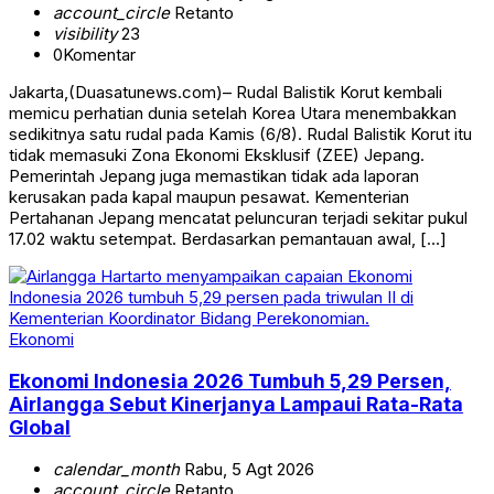
account_circle
Retanto
visibility
23
0
Komentar
Jakarta,(Duasatunews.com)– Rudal Balistik Korut kembali
memicu perhatian dunia setelah Korea Utara menembakkan
sedikitnya satu rudal pada Kamis (6/8). Rudal Balistik Korut itu
tidak memasuki Zona Ekonomi Eksklusif (ZEE) Jepang.
Pemerintah Jepang juga memastikan tidak ada laporan
kerusakan pada kapal maupun pesawat. Kementerian
Pertahanan Jepang mencatat peluncuran terjadi sekitar pukul
17.02 waktu setempat. Berdasarkan pemantauan awal, […]
Ekonomi
Ekonomi Indonesia 2026 Tumbuh 5,29 Persen,
Airlangga Sebut Kinerjanya Lampaui Rata-Rata
Global
calendar_month
Rabu, 5 Agt 2026
account_circle
Retanto