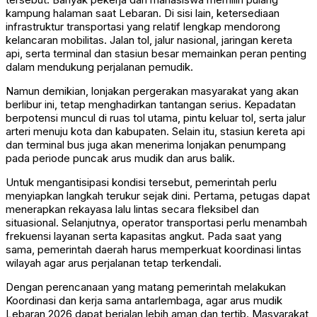
kampung halaman saat Lebaran. Di sisi lain, ketersediaan
infrastruktur transportasi yang relatif lengkap mendorong
kelancaran mobilitas. Jalan tol, jalur nasional, jaringan kereta
api, serta terminal dan stasiun besar memainkan peran penting
dalam mendukung perjalanan pemudik.
Namun demikian, lonjakan pergerakan masyarakat yang akan
berlibur ini, tetap menghadirkan tantangan serius. Kepadatan
berpotensi muncul di ruas tol utama, pintu keluar tol, serta jalur
arteri menuju kota dan kabupaten. Selain itu, stasiun kereta api
dan terminal bus juga akan menerima lonjakan penumpang
pada periode puncak arus mudik dan arus balik.
Untuk mengantisipasi kondisi tersebut, pemerintah perlu
menyiapkan langkah terukur sejak dini. Pertama, petugas dapat
menerapkan rekayasa lalu lintas secara fleksibel dan
situasional. Selanjutnya, operator transportasi perlu menambah
frekuensi layanan serta kapasitas angkut. Pada saat yang
sama, pemerintah daerah harus memperkuat koordinasi lintas
wilayah agar arus perjalanan tetap terkendali.
Dengan perencanaan yang matang pemerintah melakukan
Koordinasi dan kerja sama antarlembaga, agar arus mudik
Lebaran 2026 dapat berjalan lebih aman dan tertib. Masyarakat