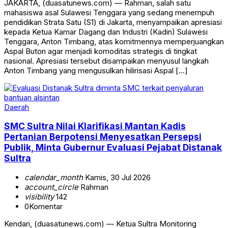
JAKARTA, (duasatunews.com) — Rahman, salah satu
mahasiswa asal Sulawesi Tenggara yang sedang menempuh
pendidikan Strata Satu (S1) di Jakarta, menyampaikan apresiasi
kepada Ketua Kamar Dagang dan Industri (Kadin) Sulawesi
Tenggara, Anton Timbang, atas komitmennya memperjuangkan
Aspal Buton agar menjadi komoditas strategis di tingkat
nasional. Apresiasi tersebut disampaikan menyusul langkah
Anton Timbang yang mengusulkan hilirisasi Aspal […]
Daerah
SMC Sultra Nilai Klarifikasi Mantan Kadis
Pertanian Berpotensi Menyesatkan Persepsi
Publik, Minta Gubernur Evaluasi Pejabat Distanak
Sultra
calendar_month
Kamis, 30 Jul 2026
account_circle
Rahman
visibility
142
0
Komentar
‎‎Kendari, (duasatunews.com) — Ketua Sultra Monitoring