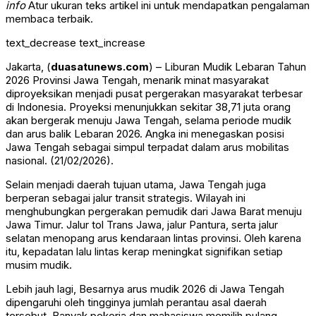
info
Atur ukuran teks artikel ini untuk mendapatkan pengalaman
membaca terbaik.
text_decrease
text_increase
Jakarta, (
duasatunews.com
) – Liburan Mudik Lebaran Tahun
2026 Provinsi Jawa Tengah, menarik minat masyarakat
diproyeksikan menjadi pusat pergerakan masyarakat terbesar
di Indonesia. Proyeksi menunjukkan sekitar 38,71 juta orang
akan bergerak menuju
Jawa Tengah,
selama periode mudik
dan arus balik Lebaran 2026. Angka ini menegaskan posisi
Jawa Tengah sebagai simpul terpadat dalam arus mobilitas
nasional. (21/02/2026).
Selain menjadi daerah tujuan utama, Jawa Tengah juga
berperan sebagai jalur transit strategis. Wilayah ini
menghubungkan pergerakan pemudik dari Jawa Barat menuju
Jawa Timur. Jalur tol Trans Jawa, jalur Pantura, serta jalur
selatan menopang arus kendaraan lintas provinsi. Oleh karena
itu, kepadatan lalu lintas kerap meningkat signifikan setiap
musim mudik.
Lebih jauh lagi, Besarnya arus mudik 2026 di Jawa Tengah
dipengaruhi oleh tingginya jumlah perantau asal daerah
tersebut. Banyak pekerja dan mahasiswa memilih pulang