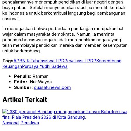
pengalamannya menempuh pendidikan di luar negeri dengan
biaya pribadi. Setelah menyelesaikan studi, ia memilih kembali
ke Indonesia untuk berkontribusi langsung bagi pembangunan
nasional.
Ia menegaskan bahwa perbedaan pandangan merupakan hal
wajar dalam masyarakat demokratis. Namun, ia meminta
penerima beasiswa negara tidak merendahkan negara yang
telah membiayai pendidikan mereka dan memberi kesempatan
untuk berkembang.
Tags
APBN KiTa
beasiswa LPDP
evaluasi LPDP
Kementerian
Keuangan
Purbaya Yudhi Sadewa
Penulis
: Rahman
Editor
: Nur Wayda
Sumber
:
duasatunews.com
Artikel Terkait
Nasional
Peristiwa