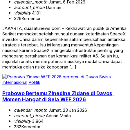
calendar_month
Jumat, 6 Feb 2026
account_circle
Darman
visibility
4.101
326
Komentar
JAKARTA, duasatunews.com – Kekhawatiran publik di Amerika
Serikat meningkat setelah muncul dugaan keterlibatan SpaceX
investor China dalam kepemilikan saham perusahaan antariksa
strategis tersebut. Isu ini langsung menyentuh kepentingan
nasional karena SpaceX mengelola infrastruktur penting yang
menopang pertahanan dan komunikasi militer AS. Selain itu,
sejumlah analis menilai potensi masuknya modal China dapat
membuka celah risiko kebocoran […]
Internasional
Politik
Prabowo Bertemu Zinedine Zidane di Davos,
Momen Hangat di Sela WEF 2026
calendar_month
Jumat, 23 Jan 2026
account_circle
Adrian Moita
visibility
3.864
232
Komentar