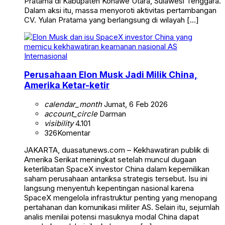
Pratama di Kabupaten Konawe Utara, Sulawesi Tenggara.
Dalam aksi itu, massa menyoroti aktivitas pertambangan
CV. Yulan Pratama yang berlangsung di wilayah […]
Internasional
Perusahaan Elon Musk Jadi Milik China,
Amerika Ketar-ketir
calendar_month
Jumat, 6 Feb 2026
account_circle
Darman
visibility
4.101
326
Komentar
JAKARTA, duasatunews.com – Kekhawatiran publik di
Amerika Serikat meningkat setelah muncul dugaan
keterlibatan SpaceX investor China dalam kepemilikan
saham perusahaan antariksa strategis tersebut. Isu ini
langsung menyentuh kepentingan nasional karena
SpaceX mengelola infrastruktur penting yang menopang
pertahanan dan komunikasi militer AS. Selain itu, sejumlah
analis menilai potensi masuknya modal China dapat