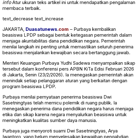
info
Atur ukuran teks artikel ini untuk mendapatkan pengalaman
membaca terbaik.
text_decrease
text_increase
JAKARTA,
Duasatunews
.
com
– Purbaya kembalikan
beasiswa LPDP sebagai bentuk ketegasan pemerintah dalam
menjaga akuntabilitas dana pendidikan negara. Pemerintah
menilai langkah ini penting untuk memastikan seluruh penerima
beasiswa menjalankan kewajiban secara bertanggung jawab.
Menteri Keuangan
Purbaya Yudhi Sadewa
menyampaikan sikap
tersebut dalam konferensi pers APBN KiTa Edisi Februari 2026
di Jakarta, Senin (23/2/2026). Ia menegaskan pemerintah akan
menindak setiap pelanggaran aturan yang berkaitan dengan
program beasiswa LPDP.
Purbaya menilai pernyataan penerima beasiswa Dwi
Sasetningtyas telah memicu polemik di ruang publik. Ia
menegaskan penerima dana pendidikan negara harus menjaga
etika dan sikap karena negara menyalurkan beasiswa untuk
meningkatkan kualitas sumber daya manusia.
Purbaya juga menyoroti suami Dwi Sasetningtyas, Arya
Iwantoro, yang belum menyelesaikan kewajiban pengabdian