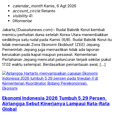
calendar_month
Kamis, 6 Agt 2026
account_circle
Retanto
visibility
41
0
Komentar
Jakarta,(Duasatunews.com)– Rudal Balistik Korut kembali
memicu perhatian dunia setelah Korea Utara menembakkan
sedikitnya satu rudal pada Kamis (6/8). Rudal Balistik Korut itu
tidak memasuki Zona Ekonomi Eksklusif (ZEE) Jepang.
Pemerintah Jepang juga memastikan tidak ada laporan
kerusakan pada kapal maupun pesawat. Kementerian
Pertahanan Jepang mencatat peluncuran terjadi sekitar pukul
17.02 waktu setempat. Berdasarkan pemantauan awal, […]
Ekonomi
Ekonomi Indonesia 2026 Tumbuh 5,29 Persen,
Airlangga Sebut Kinerjanya Lampaui Rata-Rata
Global