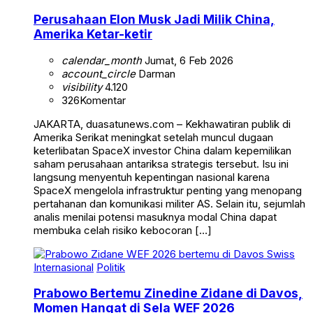
Perusahaan Elon Musk Jadi Milik China,
Amerika Ketar-ketir
calendar_month
Jumat, 6 Feb 2026
account_circle
Darman
visibility
4.120
326
Komentar
JAKARTA, duasatunews.com – Kekhawatiran publik di
Amerika Serikat meningkat setelah muncul dugaan
keterlibatan SpaceX investor China dalam kepemilikan
saham perusahaan antariksa strategis tersebut. Isu ini
langsung menyentuh kepentingan nasional karena
SpaceX mengelola infrastruktur penting yang menopang
pertahanan dan komunikasi militer AS. Selain itu, sejumlah
analis menilai potensi masuknya modal China dapat
membuka celah risiko kebocoran […]
Internasional
Politik
Prabowo Bertemu Zinedine Zidane di Davos,
Momen Hangat di Sela WEF 2026