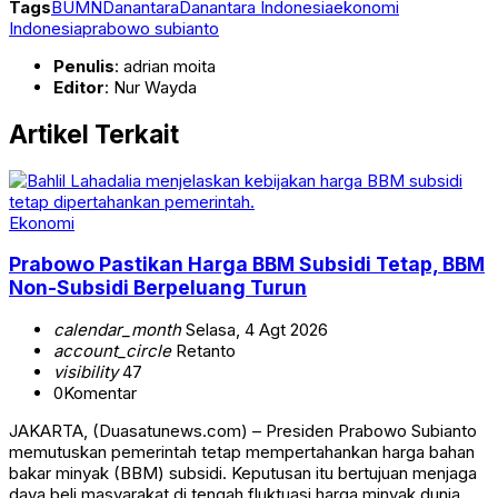
Tags
BUMN
Danantara
Danantara Indonesia
ekonomi
Indonesia
prabowo subianto
Penulis
: adrian moita
Editor
: Nur Wayda
Artikel Terkait
Ekonomi
Prabowo Pastikan Harga BBM Subsidi Tetap, BBM
Non-Subsidi Berpeluang Turun
calendar_month
Selasa, 4 Agt 2026
account_circle
Retanto
visibility
47
0
Komentar
JAKARTA, (Duasatunews.com) – Presiden Prabowo Subianto
memutuskan pemerintah tetap mempertahankan harga bahan
bakar minyak (BBM) subsidi. Keputusan itu bertujuan menjaga
daya beli masyarakat di tengah fluktuasi harga minyak dunia.