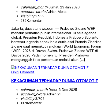
calendar_month
Jumat, 23 Jan 2026
account_circle
Adrian Moita
visibility
3.939
232
Komentar
Jakarta, duasatunews.com — Prabowo Zidane WEF
menarik perhatian publik internasional. Di sela agenda
global, Presiden Republik Indonesia Prabowo Subianto
bertemu legenda sepak bola dunia asal Prancis Zinedine
Zidane saat mengikuti rangkaian World Economic Forum
(WEF) 2026 di Davos, Swiss. Prabowo Zidane WEF di
Davos 2026 Pada momen itu, Presiden Prabowo
mengunggah foto pertemuan melalui akun […]
Opini
Otomotif
KEKAGUMAN TERHADAP DUNIA OTOMOTIF
calendar_month
Rabu, 3 Des 2025
account_circle
Admin 21
visibility
3.705
197
Komentar