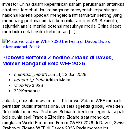
investor China dalam kepemilikan saham perusahaan antariksa
strategis tersebut. Isu ini langsung menyentuh kepentingan
nasional karena SpaceX mengelola infrastruktur penting yang
menopang pertahanan dan komunikasi militer AS. Selain itu,
sejumlah analis menilai potensi masuknya modal China dapat
membuka celah risiko kebocoran […]
Internasional
Politik
Prabowo Bertemu Zinedine Zidane di Davos,
Momen Hangat di Sela WEF 2026
calendar_month
Jumat, 23 Jan 2026
account_circle
Adrian Moita
visibility
3.939
232
Komentar
Jakarta, duasatunews.com — Prabowo Zidane WEF menarik
perhatian publik internasional. Di sela agenda global, Presiden
Republik Indonesia Prabowo Subianto bertemu legenda sepak
bola dunia asal Prancis Zinedine Zidane saat mengikuti
rangkaian World Economic Forum (WEF) 2026 di Davos, Swiss.
Prabowo Zidane WEF di Davos 2026 Pada momen itu,