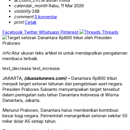
account_circle
adrian moita
calendar_month
Rabu, 11 Mar 2026
visibility
248
comment
0 komentar
print
Cetak
Facebook
Twitter
Whatsapp
Pinterest
Threads
info
Atur ukuran teks artikel ini untuk mendapatkan pengalaman
membaca terbaik.
text_decrease
text_increase
JAKARTA,
(duasatunews.com) –
Danantara Rp800 triliun
menjadi target setoran tahunan dari pengelolaan aset negara.
Presiden
Prabowo Subianto
menyampaikan target tersebut
dalam peringatan satu tahun
Danantara Indonesia
di Wisma
Danantara, Jakarta.
Menurut Prabowo, Danantara harus memberikan kontribusi
besar bagi negara. Pemerintah menargetkan setoran sekitar 50
miliar dolar AS setiap tahun.