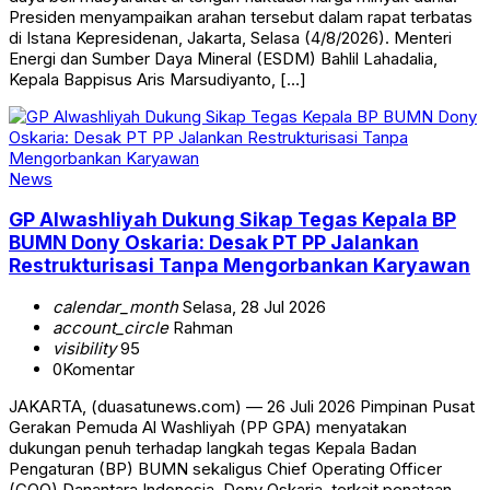
Presiden menyampaikan arahan tersebut dalam rapat terbatas
di Istana Kepresidenan, Jakarta, Selasa (4/8/2026). Menteri
Energi dan Sumber Daya Mineral (ESDM) Bahlil Lahadalia,
Kepala Bappisus Aris Marsudiyanto, […]
News
GP Alwashliyah Dukung Sikap Tegas Kepala BP
BUMN Dony Oskaria: Desak PT PP Jalankan
Restrukturisasi Tanpa Mengorbankan Karyawan
calendar_month
Selasa, 28 Jul 2026
account_circle
Rahman
visibility
95
0
Komentar
JAKARTA, (duasatunews.com) — 26 Juli 2026 Pimpinan Pusat
Gerakan Pemuda Al Washliyah (PP GPA) menyatakan
dukungan penuh terhadap langkah tegas Kepala Badan
Pengaturan (BP) BUMN sekaligus Chief Operating Officer
(COO) Danantara Indonesia, Dony Oskaria, terkait penataan