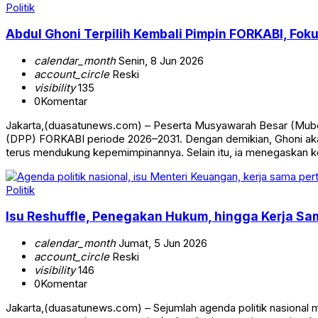
Politik
Abdul Ghoni Terpilih Kembali Pimpin FORKABI, Fok
calendar_month
Senin, 8 Jun 2026
account_circle
Reski
visibility
135
0
Komentar
Jakarta,(duasatunews.com) – Peserta Musyawarah Besar (Mube
(DPP) FORKABI periode 2026–2031. Dengan demikian, Ghoni aka
terus mendukung kepemimpinannya. Selain itu, ia menegaskan 
Politik
Isu Reshuffle, Penegakan Hukum, hingga Kerja Sa
calendar_month
Jumat, 5 Jun 2026
account_circle
Reski
visibility
146
0
Komentar
Jakarta,(duasatunews.com) – Sejumlah agenda politik nasional