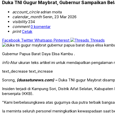
Duka TNI Gugur Maybrat, Gubernur Sampaikan B
account_circle
adrian moita
calendar_month
Senin, 23 Mar 2026
visibility
234
comment
0 komentar
print
Cetak
Facebook
Twitter
Whatsapp
Pinterest
Threads
Gubernur Papua Barat Daya Elisa Kambu .
info
Atur ukuran teks artikel ini untuk mendapatkan pengalaman
text_decrease
text_increase
Sorong,
(duasatunews.com) –
Duka TNI gugur Maybrat disampa
Insiden terjadi di Kampung Sori, Distrik Aifat Selatan, Kabupate
bersenjata (KKB).
“Kami berbelasungkawa atas gugurnya dua putra terbaik bangsa 
Ia meminta seluruh personel meningkatkan kewaspadaan saat bertu