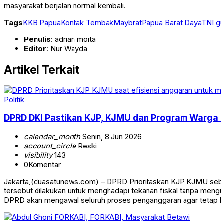
masyarakat berjalan normal kembali.
Tags
KKB Papua
Kontak Tembak
Maybrat
Papua Barat Daya
TNI g
Penulis
: adrian moita
Editor
: Nur Wayda
Artikel Terkait
Politik
DPRD DKI Pastikan KJP, KJMU dan Program Warga 
calendar_month
Senin, 8 Jun 2026
account_circle
Reski
visibility
143
0
Komentar
Jakarta,(duasatunews.com) – DPRD Prioritaskan KJP KJMU sebaga
tersebut dilakukan untuk menghadapi tekanan fiskal tanpa men
DPRD akan mengawal seluruh proses penganggaran agar tetap 