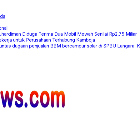
uda
onal
uhardiman Diduga Terima Dua Mobil Mewah Senilai Rp2,75 Miliar
 Bekerja untuk Perusahaan Terhubung Kamboja
 tuntas dugaan penjualan BBM bercampur solar di SPBU Langara,