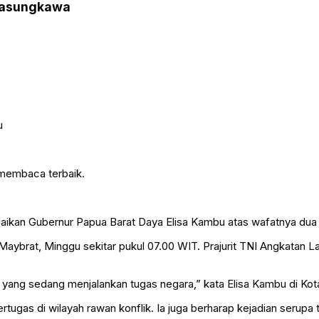
elasungkawa
 membaca terbaik.
ikan Gubernur Papua Barat Daya Elisa Kambu atas wafatnya dua pr
n Maybrat, Minggu sekitar pukul 07.00 WIT. Prajurit TNI Angkatan L
yang sedang menjalankan tugas negara,” kata Elisa Kambu di Kot
gas di wilayah rawan konflik. Ia juga berharap kejadian serupa ti