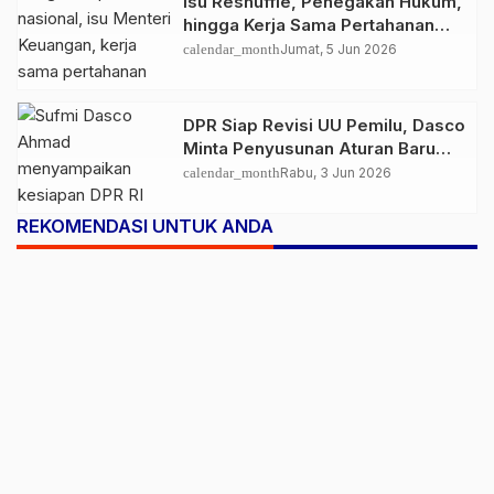
Isu Reshuffle, Penegakan Hukum,
hingga Kerja Sama Pertahanan
Warnai Agenda Politik Nasional
calendar_month
Jumat, 5 Jun 2026
DPR Siap Revisi UU Pemilu, Dasco
Minta Penyusunan Aturan Baru
Tak Mudah Digugat
calendar_month
Rabu, 3 Jun 2026
REKOMENDASI UNTUK ANDA