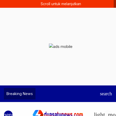
Scroll untuk melanjutkan
search
Breaking News
menu
light_mo