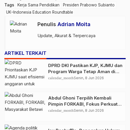
Tags
Kerja Sama Pendidikan
Presiden Prabowo Subianto
UK–Indonesia Education Roundtable
Penulis
Adrian Moita
Update, Akurat & Terpercaya
ARTIKEL TERKAIT
DPRD DKI Pastikan KJP, KJMU dan
Program Warga Tetap Aman di
Tengah Efisiensi Anggaran
calendar_month
Senin, 8 Jun 2026
Abdul Ghoni Terpilih Kembali
Pimpin FORKABI, Fokus Perkuat
Persatuan dan Budaya Betawi
calendar_month
Senin, 8 Jun 2026