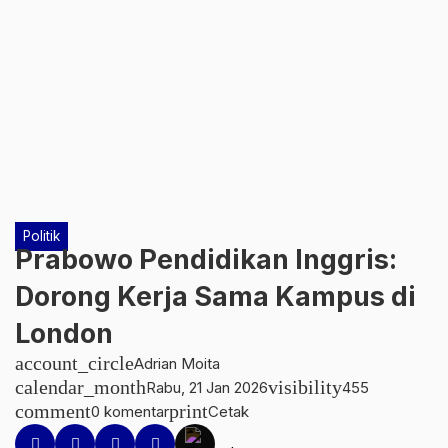
Politik
Prabowo Pendidikan Inggris:
Dorong Kerja Sama Kampus di
London
account_circle
Adrian Moita
calendar_month
visibility
Rabu, 21 Jan 2026
455
comment
print
0 komentar
Cetak