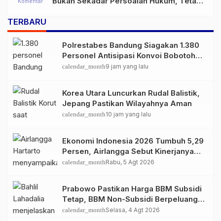
Bukan Sekadar Persoalan Hukum, Tetapi
Komentar
Ancaman Serius terhadap Masa Depan
TERBARU
Pulau Buru
Polrestabes Bandung Siagakan 1.380
Personel Antisipasi Konvoi Bobotoh
Usai Final Piala Presiden
calendar_month
9 jam yang lalu
Korea Utara Luncurkan Rudal Balistik,
Jepang Pastikan Wilayahnya Aman
calendar_month
10 jam yang lalu
Ekonomi Indonesia 2026 Tumbuh 5,29
Persen, Airlangga Sebut Kinerjanya
Lampaui Rata-Rata Global
calendar_month
Rabu, 5 Agt 2026
Prabowo Pastikan Harga BBM Subsidi
Tetap, BBM Non-Subsidi Berpeluang
Turun
calendar_month
Selasa, 4 Agt 2026