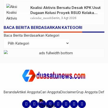
Koalisi Aktivis Bersatu Desak KPK Usut
Dugaan Kolusi Proyek RSUD Kolaka
Timur, Sejumlah Pejabat dan PT
calendar_month
Senin, 3 Agt 2026
Arafah Alam Sejahtera Diminta
BACA BERITA BERDASARKAN KATEGORI
Diperiksa
Baca Berita Berdasarkan Kategori
Beranda
Artikel Anggota
Cari Anggota
Disclaimer
Grup Anggota Defau