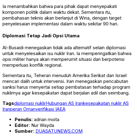
Ia menambahkan bahwa para pihak dapat menyepakati
komponen politik dalam waktu dekat. Sementara itu,
pembahasan teknis akan berlanjut di
Wina
, dengan target
penyelesaian implementasi dalam waktu sekitar 90 hari.
Diplomasi Tetap Jadi Opsi Utama
Al-Busaidi menegaskan tidak ada alternatif selain diplomasi
untuk menyelesaikan isu nuklir Iran. Ia memperingatkan bahwa
opsi militer hanya akan memperumit situasi dan berpotensi
memperluas konflik regional.
Sementara itu,
Teheran
menuduh Amerika Serikat dan Israel
mencari dalih untuk intervensi. Iran menegaskan pencabutan
sanksi harus menyertai setiap pembatasan terhadap program
nuklirnya agar kesepakatan dapat berjalan adil dan seimbang.
Tags
diplomasi nuklir
Hubungan AS Iran
kesepakatan nuklir AS
Iran
peran Oman
verifikasi IAEA
Penulis
: adrian moita
Editor
: Nur Wayda
Sumber
:
DUASATUNEWS.COM