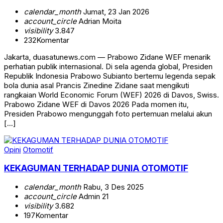
calendar_month
Jumat, 23 Jan 2026
account_circle
Adrian Moita
visibility
3.847
232
Komentar
Jakarta, duasatunews.com — Prabowo Zidane WEF menarik
perhatian publik internasional. Di sela agenda global, Presiden
Republik Indonesia Prabowo Subianto bertemu legenda sepak
bola dunia asal Prancis Zinedine Zidane saat mengikuti
rangkaian World Economic Forum (WEF) 2026 di Davos, Swiss.
Prabowo Zidane WEF di Davos 2026 Pada momen itu,
Presiden Prabowo mengunggah foto pertemuan melalui akun
[…]
Opini
Otomotif
KEKAGUMAN TERHADAP DUNIA OTOMOTIF
calendar_month
Rabu, 3 Des 2025
account_circle
Admin 21
visibility
3.682
197
Komentar