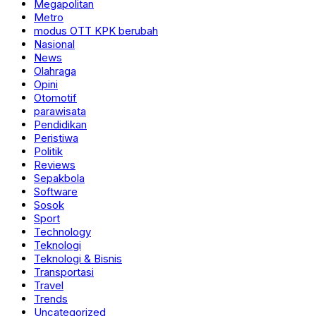
Megapolitan
Metro
modus OTT KPK berubah
Nasional
News
Olahraga
Opini
Otomotif
parawisata
Pendidikan
Peristiwa
Politik
Reviews
Sepakbola
Software
Sosok
Sport
Technology
Teknologi
Teknologi & Bisnis
Transportasi
Travel
Trends
Uncategorized