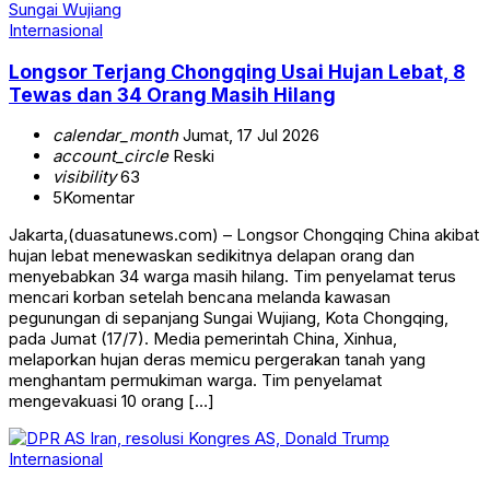
Internasional
Longsor Terjang Chongqing Usai Hujan Lebat, 8
Tewas dan 34 Orang Masih Hilang
calendar_month
Jumat, 17 Jul 2026
account_circle
Reski
visibility
63
5
Komentar
Jakarta,(duasatunews.com) – Longsor Chongqing China akibat
hujan lebat menewaskan sedikitnya delapan orang dan
menyebabkan 34 warga masih hilang. Tim penyelamat terus
mencari korban setelah bencana melanda kawasan
pegunungan di sepanjang Sungai Wujiang, Kota Chongqing,
pada Jumat (17/7). Media pemerintah China, Xinhua,
melaporkan hujan deras memicu pergerakan tanah yang
menghantam permukiman warga. Tim penyelamat
mengevakuasi 10 orang […]
Internasional