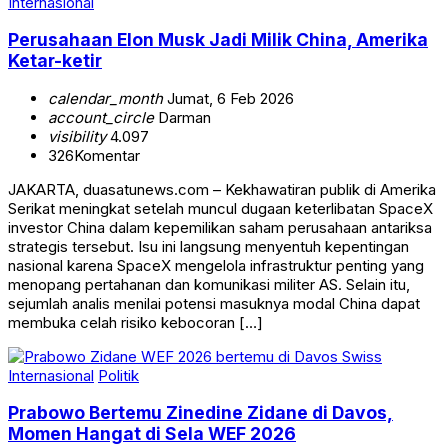
Internasional
Perusahaan Elon Musk Jadi Milik China, Amerika
Ketar-ketir
calendar_month
Jumat, 6 Feb 2026
account_circle
Darman
visibility
4.097
326
Komentar
JAKARTA, duasatunews.com – Kekhawatiran publik di Amerika
Serikat meningkat setelah muncul dugaan keterlibatan SpaceX
investor China dalam kepemilikan saham perusahaan antariksa
strategis tersebut. Isu ini langsung menyentuh kepentingan
nasional karena SpaceX mengelola infrastruktur penting yang
menopang pertahanan dan komunikasi militer AS. Selain itu,
sejumlah analis menilai potensi masuknya modal China dapat
membuka celah risiko kebocoran […]
Internasional
Politik
Prabowo Bertemu Zinedine Zidane di Davos,
Momen Hangat di Sela WEF 2026