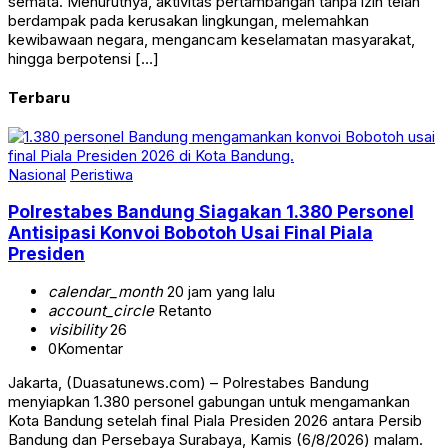
semata. Menurutnya, aktivitas pertambangan tanpa izin telah
berdampak pada kerusakan lingkungan, melemahkan
kewibawaan negara, mengancam keselamatan masyarakat,
hingga berpotensi […]
Terbaru
Nasional
Peristiwa
Polrestabes Bandung Siagakan 1.380 Personel
Antisipasi Konvoi Bobotoh Usai Final Piala
Presiden
calendar_month
20 jam yang lalu
account_circle
Retanto
visibility
26
0
Komentar
Jakarta, (Duasatunews.com) – Polrestabes Bandung
menyiapkan 1.380 personel gabungan untuk mengamankan
Kota Bandung setelah final Piala Presiden 2026 antara Persib
Bandung dan Persebaya Surabaya, Kamis (6/8/2026) malam.