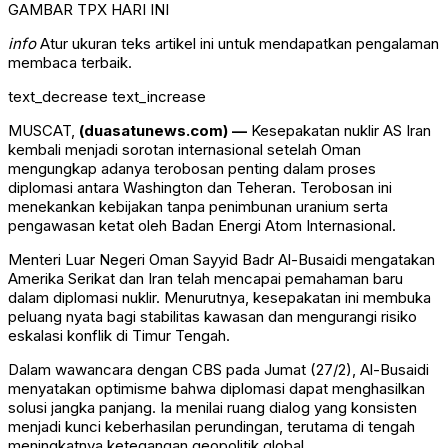
GAMBAR TPX HARI INI
info
Atur ukuran teks artikel ini untuk mendapatkan pengalaman
membaca terbaik.
text_decrease
text_increase
MUSCAT,
(duasatunews.com) —
Kesepakatan nuklir AS Iran
kembali menjadi sorotan internasional setelah Oman
mengungkap adanya terobosan penting dalam proses
diplomasi antara Washington dan Teheran. Terobosan ini
menekankan kebijakan tanpa penimbunan uranium serta
pengawasan ketat oleh Badan Energi Atom Internasional.
Menteri Luar Negeri Oman
Sayyid Badr Al-Busaidi
mengatakan
Amerika Serikat dan Iran telah mencapai pemahaman baru
dalam diplomasi nuklir. Menurutnya, kesepakatan ini membuka
peluang nyata bagi stabilitas kawasan dan mengurangi risiko
eskalasi konflik di Timur Tengah.
Dalam wawancara dengan
CBS
pada Jumat (27/2), Al-Busaidi
menyatakan optimisme bahwa diplomasi dapat menghasilkan
solusi jangka panjang. Ia menilai ruang dialog yang konsisten
menjadi kunci keberhasilan perundingan, terutama di tengah
meningkatnya ketegangan geopolitik global.