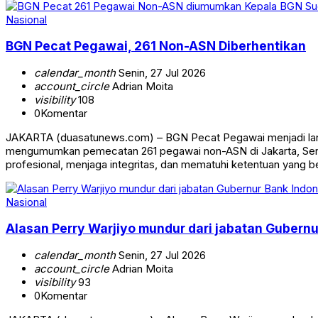
Nasional
BGN Pecat Pegawai, 261 Non-ASN Diberhentikan
calendar_month
Senin, 27 Jul 2026
account_circle
Adrian Moita
visibility
108
0
Komentar
JAKARTA (duasatunews.com) – BGN Pecat Pegawai menjadi langka
mengumumkan pemecatan 261 pegawai non-ASN di Jakarta, Senin 
profesional, menjaga integritas, dan mematuhi ketentuan yang 
Nasional
Alasan Perry Warjiyo mundur dari jabatan Gubernu
calendar_month
Senin, 27 Jul 2026
account_circle
Adrian Moita
visibility
93
0
Komentar