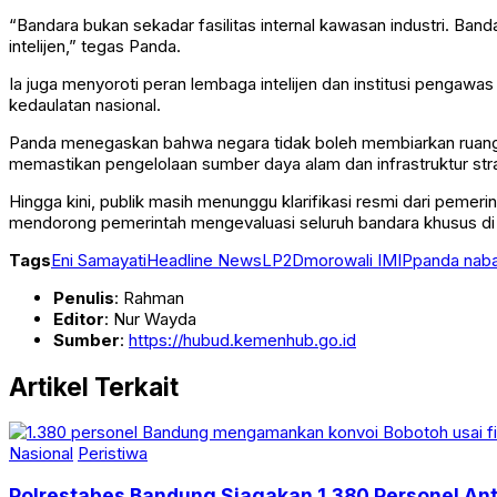
“Bandara bukan sekadar fasilitas internal kawasan industri. Ban
intelijen,” tegas Panda.
Ia juga menyoroti peran lembaga intelijen dan institusi penga
kedaulatan nasional.
Panda menegaskan bahwa negara tidak boleh membiarkan ruang ab
memastikan pengelolaan sumber daya alam dan infrastruktur stra
Hingga kini, publik masih menunggu klarifikasi resmi dari pemeri
mendorong pemerintah mengevaluasi seluruh bandara khusus di k
Tags
Eni Samayati
Headline News
LP2D
morowali IMIP
panda nab
Penulis
: Rahman
Editor
: Nur Wayda
Sumber
:
https://hubud.kemenhub.go.id
Artikel Terkait
Nasional
Peristiwa
Polrestabes Bandung Siagakan 1.380 Personel Anti