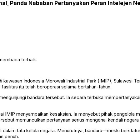
nal, Panda Nababan Pertanyakan Peran Intelejen N
 membaca terbaik.
kawasan Indonesia Morowali Industrial Park (IMIP), Sulawesi Te
silitas itu telah beroperasi selama bertahun-tahun.
mengunjungi bandara tersebut. Ia secara terbuka mempertanyaka
ai IMIP menyampaikan kesaksian. Ia menyebut pihak pengelola me
rsebut memunculkan pertanyaan serius mengenai kendali negara ata
mali dalam tata kelola negara. Menurutnya, bandara—meski berstat
an penuh.