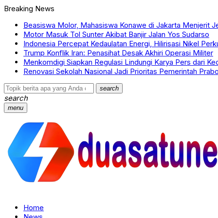
Breaking News
Beasiswa Molor, Mahasiswa Konawe di Jakarta Menjerit J
Motor Masuk Tol Sunter Akibat Banjir Jalan Yos Sudarso
Indonesia Percepat Kedaulatan Energi, Hilirisasi Nikel Per
Trump Konflik Iran: Penasihat Desak Akhiri Operasi Militer
Menkomdigi Siapkan Regulasi Lindungi Karya Pers dari Ke
Renovasi Sekolah Nasional Jadi Prioritas Pemerintah Pra
search
search
menu
Home
News