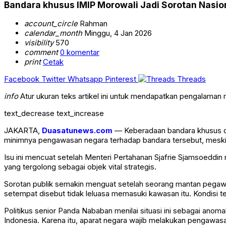
Bandara khusus IMIP Morowali Jadi Sorotan Nasio
account_circle
Rahman
calendar_month
Minggu, 4 Jan 2026
visibility
570
comment
0 komentar
print
Cetak
Facebook
Twitter
Whatsapp
Pinterest
Threads
info
Atur ukuran teks artikel ini untuk mendapatkan pengalaman
text_decrease
text_increase
JAKARTA,
Duasatunews.com
— Keberadaan bandara khusus di 
minimnya pengawasan negara terhadap bandara tersebut, meski fa
Isu ini mencuat setelah Menteri Pertahanan
Sjafrie Sjamsoeddin
yang tergolong sebagai objek vital strategis.
Sorotan publik semakin menguat setelah seorang mantan pegaw
setempat disebut tidak leluasa memasuki kawasan itu. Kondisi te
Politikus senior
Panda Nababan
menilai situasi ini sebagai ano
Indonesia. Karena itu, aparat negara wajib melakukan pengawas