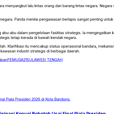
dara menyangkut lalu lintas orang dan barang lintas negara. Nega
was negara. Panda menilai pengawasan berlapis sangat penting u
u-abu dalam pengelolaan fasilitas strategis. Ia mengingatkan k
tegis tetap berada di bawah kendali negara.
ntah. Klarifikasi itu mencakup status operasional bandara, mekanis
awasan industri strategis di berbagai daerah.
aban
PEMUDA21
SULAWESI TENGAH
sipasi Konvoi Bobotoh Usai Final Piala Presiden