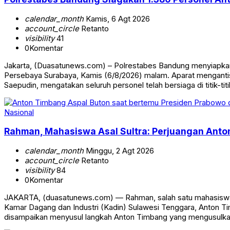
calendar_month
Kamis, 6 Agt 2026
account_circle
Retanto
visibility
41
0
Komentar
Jakarta, (Duasatunews.com) – Polrestabes Bandung menyiapkan
Persebaya Surabaya, Kamis (6/8/2026) malam. Aparat mengantis
Saepudin, mengatakan seluruh personel telah bersiaga di titik-tit
Nasional
Rahman, Mahasiswa Asal Sultra: Perjuangan Anto
calendar_month
Minggu, 2 Agt 2026
account_circle
Retanto
visibility
84
0
Komentar
JAKARTA, (duasatunews.com) — Rahman, salah satu mahasiswa a
Kamar Dagang dan Industri (Kadin) Sulawesi Tenggara, Anton Ti
disampaikan menyusul langkah Anton Timbang yang mengusulkan h