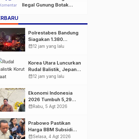
Ilegal Gunung Botak
Komentar
Bukan Sekadar Persoalan
ERBARU
Hukum, Tetapi Ancaman
Serius terhadap Masa
Depan Pulau Buru
Polrestabes Bandung
Siagakan 1.380
Personel Antisipasi
calendar_month
12 jam yang lalu
Konvoi Bobotoh Usai
Final Piala Presiden
Korea Utara Luncurkan
Rudal Balistik, Jepang
Pastikan Wilayahnya
calendar_month
12 jam yang lalu
Aman
Ekonomi Indonesia
2026 Tumbuh 5,29
Persen, Airlangga
calendar_month
Rabu, 5 Agt 2026
Sebut Kinerjanya
Lampaui Rata-Rata
Prabowo Pastikan
Global
Harga BBM Subsidi
Tetap, BBM Non-
calendar_month
Selasa, 4 Agt 2026