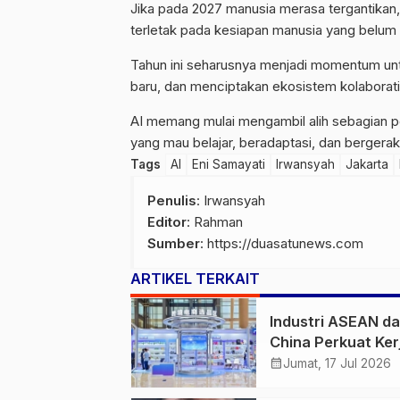
Jika pada 2027 manusia merasa tergantikan,
terletak pada kesiapan manusia yang belum
Tahun ini seharusnya menjadi momentum un
baru, dan menciptakan ekosistem kolaborati
AI memang mulai mengambil alih sebagian p
yang mau belajar, beradaptasi, dan bergerak 
Tags
AI
Eni Samayati
Irwansyah
Jakarta
Penulis
: Irwansyah
Editor
: Rahman
Sumber
:
https://duasatunews.com
ARTIKEL TERKAIT
Industri ASEAN d
China Perkuat Ker
Sama Bernilai Ta
calendar_month
Jumat, 17 Jul 2026
Fokus AI hingga E