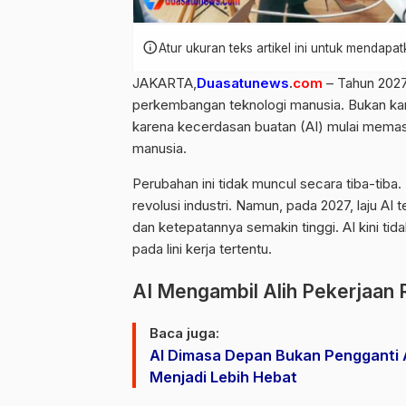
info
Atur ukuran teks artikel ini untuk mendap
JAKARTA,
Duasatunews
.
com
– Tahun 2027 
perkembangan teknologi manusia. Bukan kare
karena kecerdasan buatan (AI) mulai memasuk
manusia.
Perubahan ini tidak muncul secara tiba-tiba.
revolusi industri. Namun, pada 2027, laju A
dan ketepatannya semakin tinggi. AI kini tid
pada lini kerja tertentu.
AI Mengambil Alih Pekerjaan 
Baca juga:
AI Dimasa Depan Bukan Pengganti
Menjadi Lebih Hebat