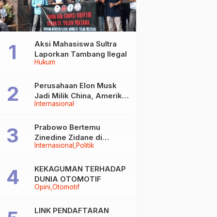
Aksi Mahasiswa Sultra
Laporkan Tambang Ilegal
Hukum
Perusahaan Elon Musk
Jadi Milik China, Amerika
Internasional
Ketar-ketir
Prabowo Bertemu
Zinedine Zidane di
Internasional
Politik
Davos, Momen Hangat di
Sela WEF 2026
KEKAGUMAN TERHADAP
DUNIA OTOMOTIF
Opini
Otomotif
LINK PENDAFTARAN