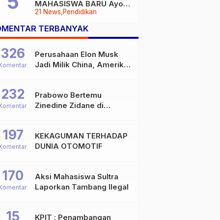
MAHASISWA BARU Ayoo
21 News
Pendidikan
Buruan
OMENTAR TERBANYAK
326
Perusahaan Elon Musk
Jadi Milik China, Amerika
Komentar
Ketar-ketir
232
Prabowo Bertemu
Zinedine Zidane di
Komentar
Davos, Momen Hangat di
Sela WEF 2026
197
KEKAGUMAN TERHADAP
DUNIA OTOMOTIF
Komentar
170
Aksi Mahasiswa Sultra
Laporkan Tambang Ilegal
Komentar
15
KPIT : Penambangan