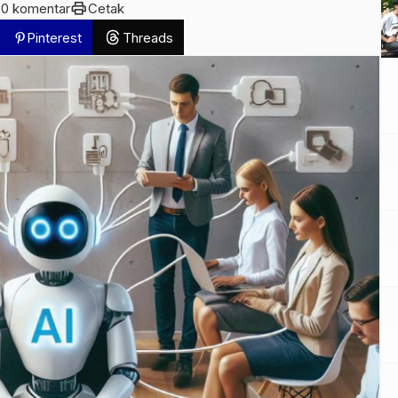
t
print
0 komentar
Cetak
Pinterest
Threads