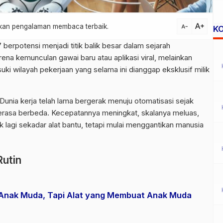
text_increase
atkan pengalaman membaca terbaik.
text_decrease
K
berpotensi menjadi titik balik besar dalam sejarah
na kemunculan gawai baru atau aplikasi viral, melainkan
i wilayah pekerjaan yang selama ini dianggap eksklusif milik
 Dunia kerja telah lama bergerak menuju otomatisasi sejak
I terasa berbeda. Kecepatannya meningkat, skalanya meluas,
ak lagi sekadar alat bantu, tetapi mulai menggantikan manusia
Rutin
 Anak Muda, Tapi Alat yang Membuat Anak Muda