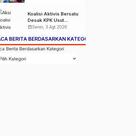
Subsidi Berpeluang
Turun
Koalisi Aktivis Bersatu
Desak KPK Usut
Dugaan Kolusi Proyek
calendar_month
Senin, 3 Agt 2026
RSUD Kolaka Timur,
ACA BERITA BERDASARKAN KATEGORI
Sejumlah Pejabat dan
PT Arafah Alam
ca Berita Berdasarkan Kategori
Sejahtera Diminta
Diperiksa