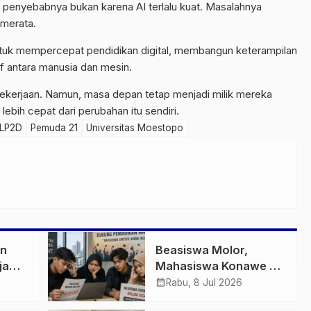
 penyebabnya bukan karena AI terlalu kuat. Masalahnya
 merata.
tuk mempercepat pendidikan digital, membangun keterampilan
f antara manusia dan mesin.
ekerjaan. Namun, masa depan tetap menjadi milik mereka
lebih cepat dari perubahan itu sendiri.
LP2D
Pemuda 21
Universitas Moestopo
an
Beasiswa Molor,
ja
Mahasiswa Konawe di
mbah,
Jakarta Menjerit
calendar_month
Rabu, 8 Jul 2026
nergi
Jelang Ujian Semester