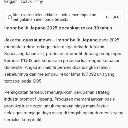
ketgam : zuzuki jimny
Atur ukuran teks artikel ini untuk mendapatkan
text_increase
info
text_decrease
pengalaman membaca terbaik.
impor balik Jepang 2025 pecahkan rekor 30 tahun
Jakarta, duasatunews
–
impor balik Jepang
pada 2025
mencatat rekor tertinggi dalam tiga dekade terakhir.
Sepanjang tahun lalu, produsen otomotif Jepang mengimpor
kembali 111.513 unit kendaraan produksi luar negeri ke pasar
domestik. Angka ini naik 19 persen dibandingkan tahun
sebelumnya dan melampaui rekor lama 107.092 unit yang
tercapai pada 1995.
Peningkatan tersebut menunjukkan perubahan strategi
industri otomotif Jepang. Produsen memanfaatkan basis
produksi luar negeri untuk menekan biaya manufaktur
sekaligus menjaga daya saing di tengah pasar domestik yang
semakin kompetitif.