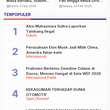
Masa Berlaku, Stabilitas
Pati hingga Ketua DPRD
Nuklir Global
dalam Kasus
calendar_month
Kamis, 5 Feb 2026
calendar_month
Selasa, 24 Feb 2026
Dipertaruhkan
Pemerasan Sudewo
TERPOPULER
Aksi Mahasiswa Sultra Laporkan
Tambang Ilegal
Hukum
Perusahaan Elon Musk Jadi Milik China,
Amerika Ketar-ketir
Internasional
Prabowo Bertemu Zinedine Zidane di
Davos, Momen Hangat di Sela WEF 2026
Internasional
Politik
KEKAGUMAN TERHADAP DUNIA
OTOMOTIF
Opini
Otomotif