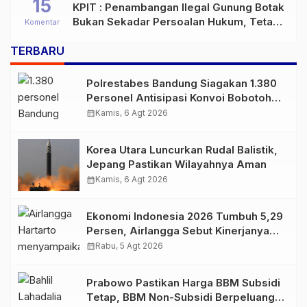
15
KPIT : Penambangan Ilegal Gunung Botak
Bukan Sekadar Persoalan Hukum, Tetapi
Komentar
Ancaman Serius terhadap Masa Depan
TERBARU
Pulau Buru
Polrestabes Bandung Siagakan 1.380
Personel Antisipasi Konvoi Bobotoh
Usai Final Piala Presiden
calendar_month
Kamis, 6 Agt 2026
Korea Utara Luncurkan Rudal Balistik,
Jepang Pastikan Wilayahnya Aman
calendar_month
Kamis, 6 Agt 2026
Ekonomi Indonesia 2026 Tumbuh 5,29
Persen, Airlangga Sebut Kinerjanya
Lampaui Rata-Rata Global
calendar_month
Rabu, 5 Agt 2026
Prabowo Pastikan Harga BBM Subsidi
Tetap, BBM Non-Subsidi Berpeluang