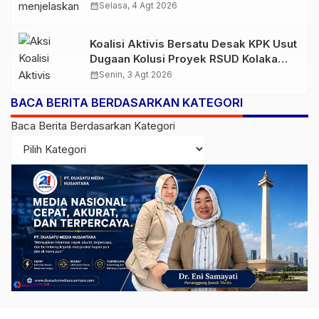
Turun
calendar_month
Selasa, 4 Agt 2026
Koalisi Aktivis Bersatu Desak KPK Usut
Dugaan Kolusi Proyek RSUD Kolaka
Timur, Sejumlah Pejabat dan PT
calendar_month
Senin, 3 Agt 2026
Arafah Alam Sejahtera Diminta
BACA BERITA BERDASARKAN KATEGORI
Diperiksa
Baca Berita Berdasarkan Kategori