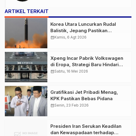
ARTIKEL TERKAIT
Korea Utara Luncurkan Rudal
Balistik, Jepang Pastikan
Wilayahnya Aman
calendar_month
Kamis, 6 Agt 2026
Xpeng Incar Pabrik Volkswagen
di Eropa, Strategi Baru Hindari
Tarif Uni Eropa
calendar_month
Sabtu, 16 Mei 2026
Gratifikasi Jet Pribadi Menag,
KPK Pastikan Bebas Pidana
calendar_month
Senin, 23 Feb 2026
Presiden Iran Serukan Keadilan
dan Kewaspadaan terhadap