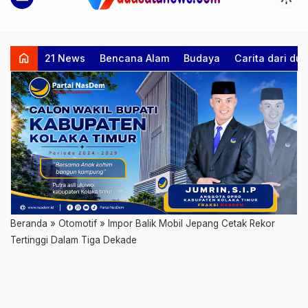
home
21 News
Bencana Alam
Budaya
Carita dari d
Beranda
»
Otomotif
»
Impor Balik Mobil Jepang Cetak Rekor
Tertinggi Dalam Tiga Dekade