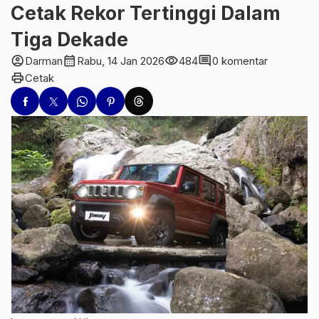
Cetak Rekor Tertinggi Dalam
Tiga Dekade
account_circle
calendar_month
visibility
comment
Darman
Rabu, 14 Jan 2026
484
0 komentar
print
Cetak