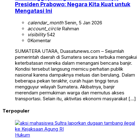
Presiden Prabowo: Negara Kita Kuat untuk
Mengatasi Ini
calendar_month
Senin, 5 Jan 2026
account_circle
Rahman
visibility
542
0
Komentar
SUMATERA UTARA, Duasatunews.com – Sejumlah
pemerintah daerah di Sumatera secara terbuka mengakui
keterbatasan mereka dalam menangani bencana banjir.
Kondisi tersebut langsung memicu perhatian publik
nasional karena dampaknya meluas dan berulang. Dalam
beberapa pekan terakhir, curah hujan tinggi terus
mengguyur wilayah Sumatera. Akibatnya, banjir
merendam permukiman warga dan memutus akses
transportasi. Selain itu, aktivitas ekonomi masyarakat […]
Terpopuler
Hukum