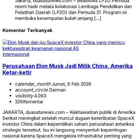
Jakarta, duasatunews.com – Beasiswa LP2D Pemuda
resmi hadir melalui kolaborasi Lembaga Pendidikan dan
Pelatihan Daerah (LP2D) dan Pemuda 21. Program ini
membuka kesempatan kuliah jenjang […]
Komentar Terbanyak
Internasional
Perusahaan Elon Musk Jadi Milik China, Amerika
Ketar-ketir
calendar_month
Jumat, 6 Feb 2026
account_circle
Darman
visibility
4.093
326
Komentar
JAKARTA, duasatunews.com – Kekhawatiran publik di Amerika
Serikat meningkat setelah muncul dugaan keterlibatan SpaceX
investor China dalam kepemilikan saham perusahaan antariksa
strategis tersebut. Isu ini langsung menyentuh kepentingan
nasional karena SpaceX mengelola infrastruktur penting yang