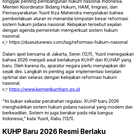
tonggak penting pembangunan hukum nasional Indonesia.
Menteri Koordinator Bidang Hukum, HAM, Imigrasi, dan
Pemasyarakatan
Yusril Ihza Mahendra
menyatakan bahwa
pemberlakuan aturan ini menandai lompatan besar reformasi
sistem hukum pidana nasional. Kebijakan tersebut sejalan
dengan agenda pemerintah memperkuat sistem hukum
nasional.
👉
https://duasatunews.com/tag/reformasi-hukum-nasional
Dalam apel bersama di Jakarta, Senin (12/1), Yusril menegaskan
bahwa 2026 menjadi awal berlakunya KUHP dan KUHAP yang
baru. Oleh karena itu, aparatur negara perlu menyiapkan diri
sejak dini. Langkah ini penting agar implementasi berjalan
optimal dan selaras dengan kebijakan reformasi hukum
nasional.
👉
https://www.kemenkumham.go.id
“Ini bukan sekadar perubahan regulasi. KUHP baru 2026
menghadirkan sistem hukum pidana nasional yang modern dan
berkeadilan. Sistem ini juga berakar pada nilai bangsa
Indonesia,” kata Yusril, Rabu (13/1).
KUHP Baru 2026 Resmi Berlaku