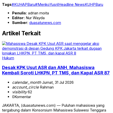
Tags
#KUHAPBaru
#MenkoYusril
Headline News
KUHPBaru
Penulis
: adrian moita
Editor
: Nur Wayda
Sumber
:
duasatunews.com
Artikel Terkait
Hukum
Desak KPK Usut ASR dan ANH, Mahasiswa
Kembali Soroti LHKPN, PT TMS, dan Kapal ASR 87
calendar_month
Jumat, 31 Jul 2026
account_circle
Rahman
visibility
62
0
Komentar
JAKARTA, (duasatunews.com) — Puluhan mahasiswa yang
tergabung dalam Konsorsium Mahasiswa Sulawesi Tenggara