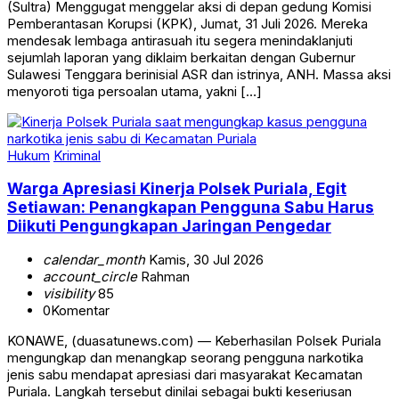
(Sultra) Menggugat menggelar aksi di depan gedung Komisi
Pemberantasan Korupsi (KPK), Jumat, 31 Juli 2026. Mereka
mendesak lembaga antirasuah itu segera menindaklanjuti
sejumlah laporan yang diklaim berkaitan dengan Gubernur
Sulawesi Tenggara berinisial ASR dan istrinya, ANH. Massa aksi
menyoroti tiga persoalan utama, yakni […]
Hukum
Kriminal
Warga Apresiasi Kinerja Polsek Puriala, Egit
Setiawan: Penangkapan Pengguna Sabu Harus
Diikuti Pengungkapan Jaringan Pengedar
calendar_month
Kamis, 30 Jul 2026
account_circle
Rahman
visibility
85
0
Komentar
KONAWE, (duasatunews.com) — Keberhasilan Polsek Puriala
mengungkap dan menangkap seorang pengguna narkotika
jenis sabu mendapat apresiasi dari masyarakat Kecamatan
Puriala. Langkah tersebut dinilai sebagai bukti keseriusan