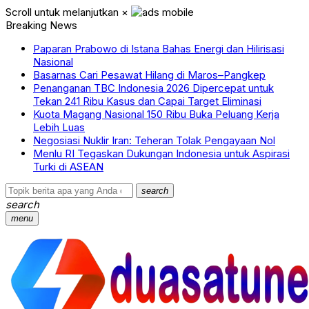
Scroll untuk melanjutkan
×
Breaking News
Paparan Prabowo di Istana Bahas Energi dan Hilirisasi
Nasional
Basarnas Cari Pesawat Hilang di Maros–Pangkep
Penanganan TBC Indonesia 2026 Dipercepat untuk
Tekan 241 Ribu Kasus dan Capai Target Eliminasi
Kuota Magang Nasional 150 Ribu Buka Peluang Kerja
Lebih Luas
Negosiasi Nuklir Iran: Teheran Tolak Pengayaan Nol
Menlu RI Tegaskan Dukungan Indonesia untuk Aspirasi
Turki di ASEAN
search
search
menu