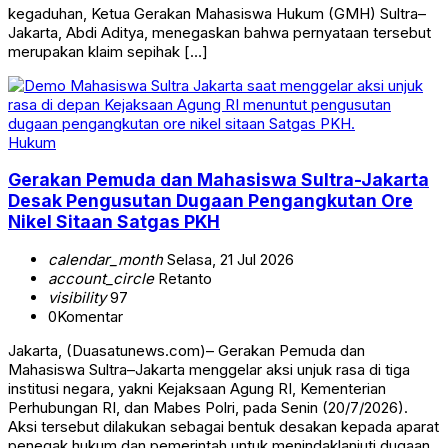
kegaduhan, Ketua Gerakan Mahasiswa Hukum (GMH) Sultra–
Jakarta, Abdi Aditya, menegaskan bahwa pernyataan tersebut
merupakan klaim sepihak […]
Hukum
Gerakan Pemuda dan Mahasiswa Sultra-Jakarta
Desak Pengusutan Dugaan Pengangkutan Ore
Nikel Sitaan Satgas PKH
calendar_month
Selasa, 21 Jul 2026
account_circle
Retanto
visibility
97
0
Komentar
Jakarta, (Duasatunews.com)– Gerakan Pemuda dan
Mahasiswa Sultra–Jakarta menggelar aksi unjuk rasa di tiga
institusi negara, yakni Kejaksaan Agung RI, Kementerian
Perhubungan RI, dan Mabes Polri, pada Senin (20/7/2026).
Aksi tersebut dilakukan sebagai bentuk desakan kepada aparat
penegak hukum dan pemerintah untuk menindaklanjuti dugaan