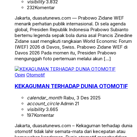
visibility
3.832
232
Komentar
Jakarta, duasatunews.com — Prabowo Zidane WEF
menarik perhatian publik internasional. Di sela agenda
global, Presiden Republik Indonesia Prabowo Subianto
bertemu legenda sepak bola dunia asal Prancis Zinedine
Zidane saat mengikuti rangkaian World Economic Forum
(WEF) 2026 di Davos, Swiss. Prabowo Zidane WEF di
Davos 2026 Pada momen itu, Presiden Prabowo
mengunggah foto pertemuan melalui akun […]
Opini
Otomotif
KEKAGUMAN TERHADAP DUNIA OTOMOTIF
calendar_month
Rabu, 3 Des 2025
account_circle
Admin 21
visibility
3.665
197
Komentar
Jakarta, duasatunews.com – Kekaguman terhadap dunia
otomotif tidak lahir semata-mata dari kecepatan atau