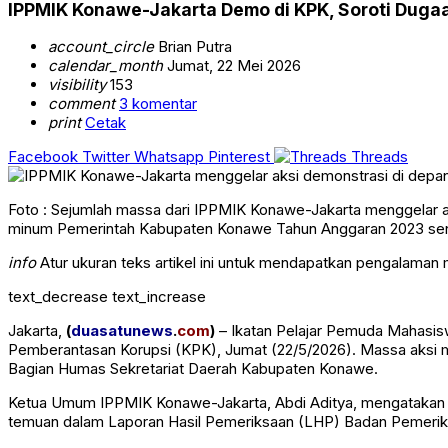
IPPMIK Konawe-Jakarta Demo di KPK, Soroti Duga
account_circle
Brian Putra
calendar_month
Jumat, 22 Mei 2026
visibility
153
comment
3 komentar
print
Cetak
Facebook
Twitter
Whatsapp
Pinterest
Threads
Foto : Sejumlah massa dari IPPMIK Konawe-Jakarta menggelar a
minum Pemerintah Kabupaten Konawe Tahun Anggaran 2023 senila
info
Atur ukuran teks artikel ini untuk mendapatkan pengalaman
text_decrease
text_increase
Jakarta,
(
duasatunews
.
com
)
– Ikatan Pelajar Pemuda Mahasis
Pemberantasan Korupsi (KPK), Jumat (22/5/2026). Massa aksi
Bagian Humas Sekretariat Daerah Kabupaten Konawe.
Ketua Umum IPPMIK Konawe-Jakarta, Abdi Aditya, mengatakan du
temuan dalam Laporan Hasil Pemeriksaan (LHP) Badan Pemerik