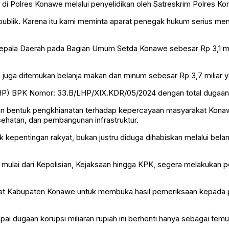
 di Polres Konawe melalui penyelidikan oleh Satreskrim Polres K
publik. Karena itu kami meminta aparat penegak hukum serius me
pala Daerah pada Bagian Umum Setda Konawe sebesar Rp 3,1 mili
juga ditemukan belanja makan dan minum sebesar Rp 3,7 miliar ya
HP) BPK Nomor: 33.B/LHP/XIX.KDR/05/2024 dengan total dugaan k
 bentuk pengkhianatan terhadap kepercayaan masyarakat Konawe,
ehatan, dan pembangunan infrastruktur.
kepentingan rakyat, bukan justru diduga dihabiskan melalui bela
lai dari Kepolisian, Kejaksaan hingga KPK, segera melakukan pe
rat Kabupaten Konawe untuk membuka hasil pemeriksaan kepada p
i dugaan korupsi miliaran rupiah ini berhenti hanya sebagai temu