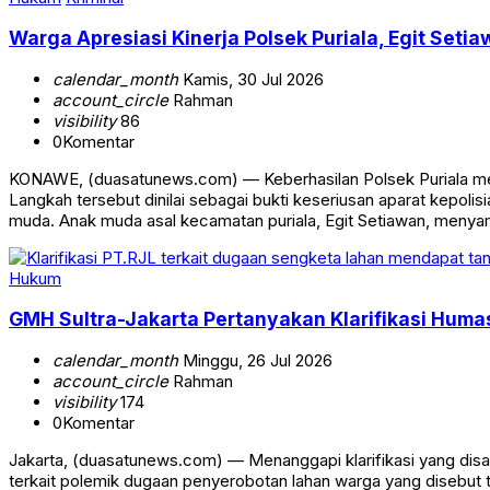
Warga Apresiasi Kinerja Polsek Puriala, Egit Se
calendar_month
Kamis, 30 Jul 2026
account_circle
Rahman
visibility
86
0
Komentar
KONAWE, (duasatunews.com) — Keberhasilan Polsek Puriala men
Langkah tersebut dinilai sebagai bukti keseriusan aparat kep
muda. Anak muda asal kecamatan puriala, Egit Setiawan, menya
Hukum
GMH Sultra-Jakarta Pertanyakan Klarifikasi Hum
calendar_month
Minggu, 26 Jul 2026
account_circle
Rahman
visibility
174
0
Komentar
Jakarta, (duasatunews.com) — Menanggapi klarifikasi yang disamp
terkait polemik dugaan penyerobotan lahan warga yang disebut 