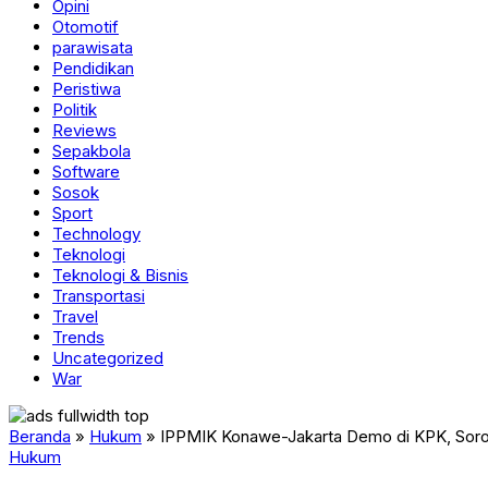
Opini
Otomotif
parawisata
Pendidikan
Peristiwa
Politik
Reviews
Sepakbola
Software
Sosok
Sport
Technology
Teknologi
Teknologi & Bisnis
Transportasi
Travel
Trends
Uncategorized
War
Beranda
»
Hukum
»
IPPMIK Konawe-Jakarta Demo di KPK, Soro
Hukum