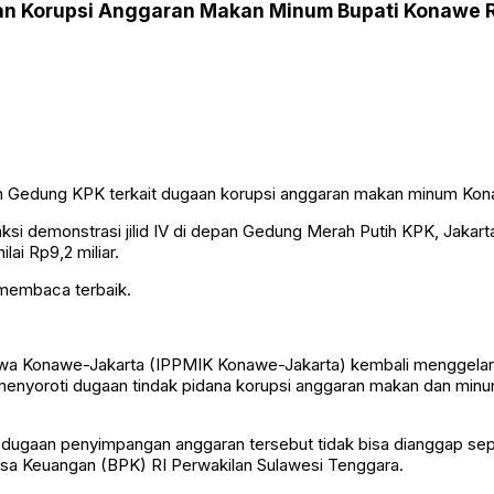
an Korupsi Anggaran Makan Minum Bupati Konawe R
ksi demonstrasi jilid IV di depan Gedung Merah Putih KPK, Jaka
i Rp9,2 miliar.
 membaca terbaik.
wa Konawe-Jakarta (IPPMIK Konawe-Jakarta) kembali menggelar ak
 menyoroti dugaan tindak pidana korupsi anggaran makan dan m
gaan penyimpangan anggaran tersebut tidak bisa dianggap sepele
sa Keuangan (BPK) RI Perwakilan Sulawesi Tenggara.