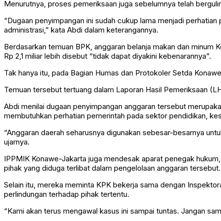
Menurutnya, proses pemeriksaan juga sebelumnya telah bergulir
“Dugaan penyimpangan ini sudah cukup lama menjadi perhatian 
administrasi,” kata Abdi dalam keterangannya.
Berdasarkan temuan BPK, anggaran belanja makan dan minum Ke
Rp 2,1 miliar lebih disebut “tidak dapat diyakini kebenarannya”.
Tak hanya itu, pada Bagian Humas dan Protokoler Setda Konawe 
Temuan tersebut tertuang dalam Laporan Hasil Pemeriksaan (L
Abdi menilai dugaan penyimpangan anggaran tersebut merupakan
membutuhkan perhatian pemerintah pada sektor pendidikan, kes
“Anggaran daerah seharusnya digunakan sebesar-besarnya untuk 
ujarnya.
IPPMIK Konawe-Jakarta juga mendesak aparat penegak hukum, mu
pihak yang diduga terlibat dalam pengelolaan anggaran tersebut.
Selain itu, mereka meminta KPK bekerja sama dengan Inspekto
perlindungan terhadap pihak tertentu.
“Kami akan terus mengawal kasus ini sampai tuntas. Jangan sampa