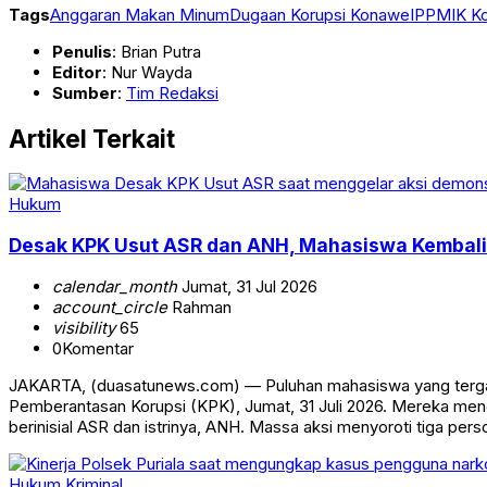
Tags
Anggaran Makan Minum
Dugaan Korupsi Konawe
IPPMIK K
Penulis
: Brian Putra
Editor
: Nur Wayda
Sumber
:
Tim Redaksi
Artikel Terkait
Hukum
Desak KPK Usut ASR dan ANH, Mahasiswa Kembali 
calendar_month
Jumat, 31 Jul 2026
account_circle
Rahman
visibility
65
0
Komentar
JAKARTA, (duasatunews.com) — Puluhan mahasiswa yang tergab
Pemberantasan Korupsi (KPK), Jumat, 31 Juli 2026. Mereka mend
berinisial ASR dan istrinya, ANH. Massa aksi menyoroti tiga pers
Hukum
Kriminal