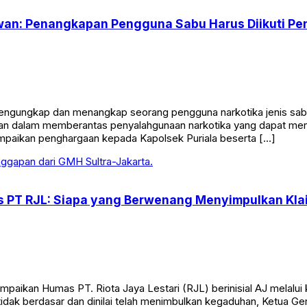
tiawan: Penangkapan Pengguna Sabu Harus Diikuti 
gungkap dan menangkap seorang pengguna narkotika jenis sabu 
olisian dalam memberantas penyalahgunaan narkotika yang dapat 
mpaikan penghargaan kepada Kapolsek Puriala beserta […]
as PT RJL: Siapa yang Berwenang Menyimpulkan Kla
aikan Humas PT. Riota Jaya Lestari (RJL) berinisial AJ melalui k
tidak berdasar dan dinilai telah menimbulkan kegaduhan, Ketua 