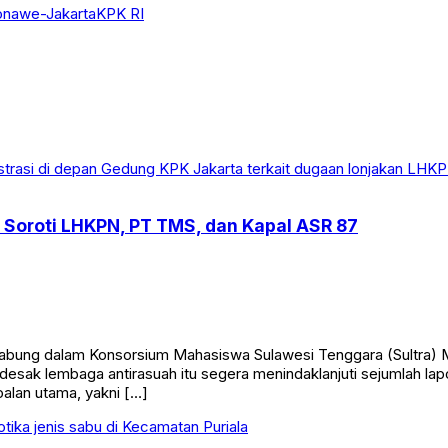
onawe-Jakarta
KPK RI
Soroti LHKPN, PT TMS, dan Kapal ASR 87
ung dalam Konsorsium Mahasiswa Sulawesi Tenggara (Sultra) M
esak lembaga antirasuah itu segera menindaklanjuti sejumlah la
oalan utama, yakni […]