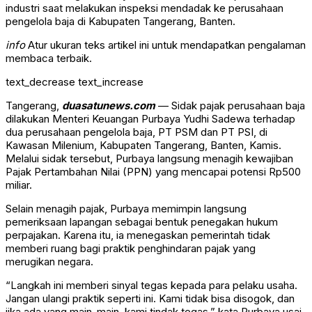
industri saat melakukan inspeksi mendadak ke perusahaan
pengelola baja di Kabupaten Tangerang, Banten.
info
Atur ukuran teks artikel ini untuk mendapatkan pengalaman
membaca terbaik.
text_decrease
text_increase
Tangerang,
duasatunews.com
— Sidak pajak perusahaan baja
dilakukan Menteri Keuangan
Purbaya Yudhi Sadewa
terhadap
dua perusahaan pengelola baja, PT PSM dan PT PSI, di
Kawasan Milenium, Kabupaten Tangerang, Banten, Kamis.
Melalui sidak tersebut, Purbaya langsung menagih kewajiban
Pajak Pertambahan Nilai (PPN) yang mencapai potensi Rp500
miliar.
Selain menagih pajak, Purbaya memimpin langsung
pemeriksaan lapangan sebagai bentuk penegakan hukum
perpajakan. Karena itu, ia menegaskan pemerintah tidak
memberi ruang bagi praktik penghindaran pajak yang
merugikan negara.
“Langkah ini memberi sinyal tegas kepada para pelaku usaha.
Jangan ulangi praktik seperti ini. Kami tidak bisa disogok, dan
jika ada yang main-main, kami tindak tegas,” kata Purbaya usai