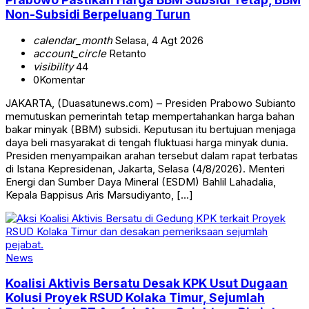
Non-Subsidi Berpeluang Turun
calendar_month
Selasa, 4 Agt 2026
account_circle
Retanto
visibility
44
0
Komentar
JAKARTA, (Duasatunews.com) – Presiden Prabowo Subianto
memutuskan pemerintah tetap mempertahankan harga bahan
bakar minyak (BBM) subsidi. Keputusan itu bertujuan menjaga
daya beli masyarakat di tengah fluktuasi harga minyak dunia.
Presiden menyampaikan arahan tersebut dalam rapat terbatas
di Istana Kepresidenan, Jakarta, Selasa (4/8/2026). Menteri
Energi dan Sumber Daya Mineral (ESDM) Bahlil Lahadalia,
Kepala Bappisus Aris Marsudiyanto, […]
News
Koalisi Aktivis Bersatu Desak KPK Usut Dugaan
Kolusi Proyek RSUD Kolaka Timur, Sejumlah