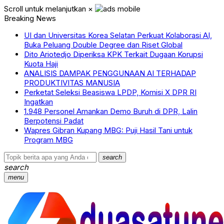
Scroll untuk melanjutkan
×
Breaking News
UI dan Universitas Korea Selatan Perkuat Kolaborasi AI,
Buka Peluang Double Degree dan Riset Global
Dito Ariotedjo Diperiksa KPK Terkait Dugaan Korupsi
Kuota Haji
ANALISIS DAMPAK PENGGUNAAN AI TERHADAP
PRODUKTIVITAS MANUSIA
Perketat Seleksi Beasiswa LPDP, Komisi X DPR RI
Ingatkan
1.948 Personel Amankan Demo Buruh di DPR, Lalin
Berpotensi Padat
Wapres Gibran Kupang MBG: Puji Hasil Tani untuk
Program MBG
search
search
menu