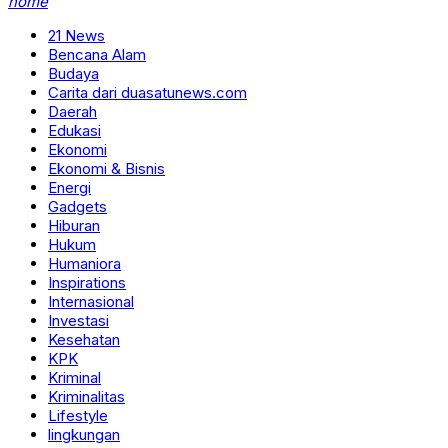
home
21 News
Bencana Alam
Budaya
Carita dari duasatunews.com
Daerah
Edukasi
Ekonomi
Ekonomi & Bisnis
Energi
Gadgets
Hiburan
Hukum
Humaniora
Inspirations
Internasional
Investasi
Kesehatan
KPK
Kriminal
Kriminalitas
Lifestyle
lingkungan