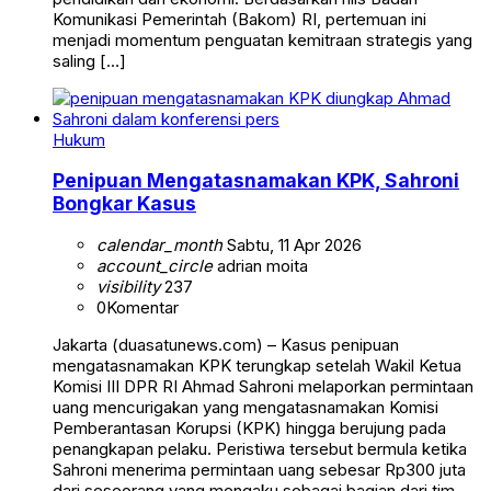
Komunikasi Pemerintah (Bakom) RI, pertemuan ini
menjadi momentum penguatan kemitraan strategis yang
saling […]
Hukum
Penipuan Mengatasnamakan KPK, Sahroni
Bongkar Kasus
calendar_month
Sabtu, 11 Apr 2026
account_circle
adrian moita
visibility
237
0
Komentar
Jakarta (duasatunews.com) – Kasus penipuan
mengatasnamakan KPK terungkap setelah Wakil Ketua
Komisi III DPR RI Ahmad Sahroni melaporkan permintaan
uang mencurigakan yang mengatasnamakan Komisi
Pemberantasan Korupsi (KPK) hingga berujung pada
penangkapan pelaku. Peristiwa tersebut bermula ketika
Sahroni menerima permintaan uang sebesar Rp300 juta
dari seseorang yang mengaku sebagai bagian dari tim