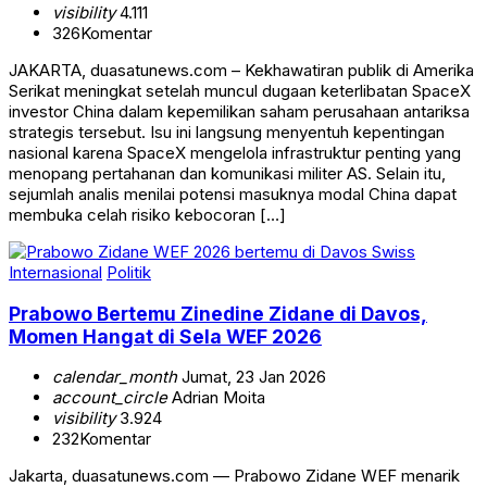
visibility
4.111
326
Komentar
JAKARTA, duasatunews.com – Kekhawatiran publik di Amerika
Serikat meningkat setelah muncul dugaan keterlibatan SpaceX
investor China dalam kepemilikan saham perusahaan antariksa
strategis tersebut. Isu ini langsung menyentuh kepentingan
nasional karena SpaceX mengelola infrastruktur penting yang
menopang pertahanan dan komunikasi militer AS. Selain itu,
sejumlah analis menilai potensi masuknya modal China dapat
membuka celah risiko kebocoran […]
Internasional
Politik
Prabowo Bertemu Zinedine Zidane di Davos,
Momen Hangat di Sela WEF 2026
calendar_month
Jumat, 23 Jan 2026
account_circle
Adrian Moita
visibility
3.924
232
Komentar
Jakarta, duasatunews.com — Prabowo Zidane WEF menarik