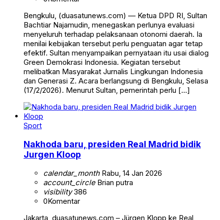
Bengkulu, (duasatunews.com) — Ketua DPD RI, Sultan
Bachtiar Najamudin, menegaskan perlunya evaluasi
menyeluruh terhadap pelaksanaan otonomi daerah. Ia
menilai kebijakan tersebut perlu penguatan agar tetap
efektif. Sultan menyampaikan pernyataan itu usai dialog
Green Demokrasi Indonesia. Kegiatan tersebut
melibatkan Masyarakat Jurnalis Lingkungan Indonesia
dan Generasi Z. Acara berlangsung di Bengkulu, Selasa
(17/2/2026). Menurut Sultan, pemerintah perlu […]
Sport
Nakhoda baru, presiden Real Madrid bidik
Jurgen Kloop
calendar_month
Rabu, 14 Jan 2026
account_circle
Brian putra
visibility
386
0
Komentar
Jakarta, duasatunews.com – Jürgen Klopp ke Real