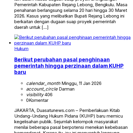
Pemerintah Kabupaten Rejang Lebong, Bengkulu. Masa
penahanan berlangsung selama 20 hari hingga 30 Maret
2026. Kasus yang melibatkan Bupati Rejang Lebong ini
berkaitan dengan dugaan suap proyek pemerintah
daerah untuk […]
Hukum
Berikut perubahan pasal penghinaan
pemerintah hingga perzinaan dalam KUHP
baru
calendar_month
Minggu, 11 Jan 2026
account_circle
Darman
visibility
406
0
Komentar
JAKARTA, Duasatunews.com – Pemberlakuan Kitab
Undang-Undang Hukum Pidana (KUHP) baru memicu
kegelisahan publik. Sejumlah kelompok masyarakat
menilai beberapa pasal berpotensi menekan kebebasan
berpendapat. Karena itu, isu ini menyentuh langsung