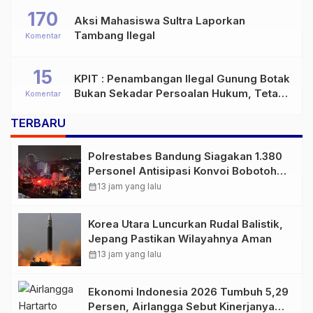
170
Aksi Mahasiswa Sultra Laporkan
Tambang Ilegal
Komentar
15
KPIT : Penambangan Ilegal Gunung Botak
Bukan Sekadar Persoalan Hukum, Tetapi
Komentar
Ancaman Serius terhadap Masa Depan
TERBARU
Pulau Buru
Polrestabes Bandung Siagakan 1.380
Personel Antisipasi Konvoi Bobotoh
Usai Final Piala Presiden
calendar_month
13 jam yang lalu
Korea Utara Luncurkan Rudal Balistik,
Jepang Pastikan Wilayahnya Aman
calendar_month
13 jam yang lalu
Ekonomi Indonesia 2026 Tumbuh 5,29
Persen, Airlangga Sebut Kinerjanya