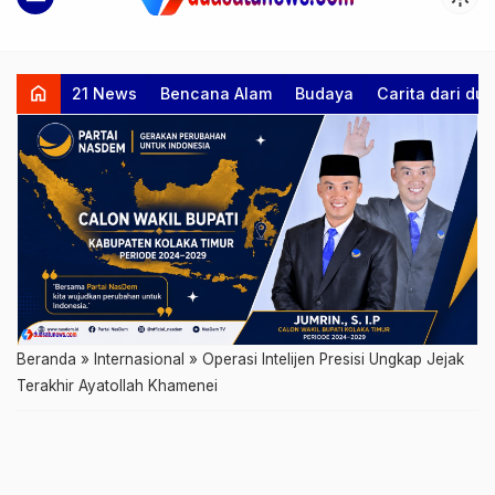
home
21 News
Bencana Alam
Budaya
Carita dari d
Beranda
»
Internasional
»
Operasi Intelijen Presisi Ungkap Jejak
Terakhir Ayatollah Khamenei