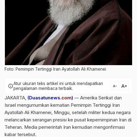
Foto: Pemimpin Tertinggi Iran Ayatollah Ali Khamenei
Atur ukuran teks artikel ini untuk mendapatkan
text_increase
info
text_decrease
pengalaman membaca terbaik.
JAKARTA,
(Duasatunews.
com
)
—
Amerika Serikat
dan
Israel
mengumumkan kematian Pemimpin Tertinggi Iran
Ayatollah Ali Khamenei
, Minggu, setelah militer kedua negara
melancarkan serangan presisi ke pusat kepemimpinan Iran di
Teheran. Media pemerintah Iran kemudian mengonfirmasi
kabar tersebut.