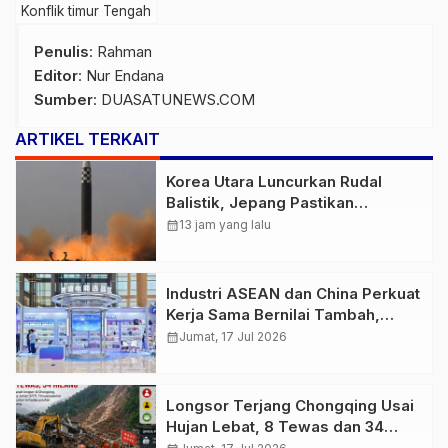
Konflik timur Tengah
Penulis
: Rahman
Editor
: Nur Endana
Sumber
:
DUASATUNEWS.COM
ARTIKEL TERKAIT
Korea Utara Luncurkan Rudal
Balistik, Jepang Pastikan
Wilayahnya Aman
calendar_month
13 jam yang lalu
Industri ASEAN dan China Perkuat
Kerja Sama Bernilai Tambah,
Fokus AI hingga Energi Hijau
calendar_month
Jumat, 17 Jul 2026
Longsor Terjang Chongqing Usai
Hujan Lebat, 8 Tewas dan 34
Orang Masih Hilang