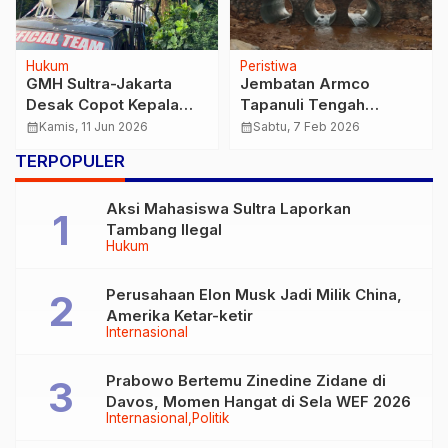
Hukum
Peristiwa
GMH Sultra-Jakarta
Jembatan Armco
Desak Copot Kepala
Tapanuli Tengah
Bea Cukai Kendari,
Rampung, TNI Pulihkan
calendar_month
Kamis, 11 Jun 2026
calendar_month
Sabtu, 7 Feb 2026
Soroti Maraknya Rokok
Akses Warga
TERPOPULER
dan Alkohol Ilegal
Pascabencana
Aksi Mahasiswa Sultra Laporkan
Tambang Ilegal
Hukum
Perusahaan Elon Musk Jadi Milik China,
Amerika Ketar-ketir
Internasional
Prabowo Bertemu Zinedine Zidane di
Davos, Momen Hangat di Sela WEF 2026
Internasional
Politik