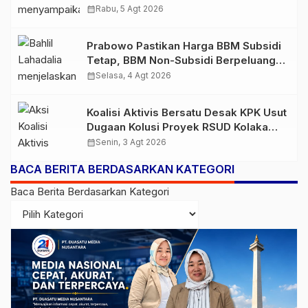
Lampaui Rata-Rata Global
calendar_month
Rabu, 5 Agt 2026
Prabowo Pastikan Harga BBM Subsidi
Tetap, BBM Non-Subsidi Berpeluang
Turun
calendar_month
Selasa, 4 Agt 2026
Koalisi Aktivis Bersatu Desak KPK Usut
Dugaan Kolusi Proyek RSUD Kolaka
Timur, Sejumlah Pejabat dan PT
calendar_month
Senin, 3 Agt 2026
Arafah Alam Sejahtera Diminta
BACA BERITA BERDASARKAN KATEGORI
Diperiksa
Baca Berita Berdasarkan Kategori