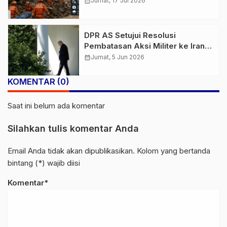
calendar_month
Jumat, 17 Jul 2026
DPR AS Setujui Resolusi
Pembatasan Aksi Militer ke Iran,
Tekanan Politik untuk Trump
calendar_month
Jumat, 5 Jun 2026
Menguat
KOMENTAR (0)
Saat ini belum ada komentar
Silahkan tulis komentar Anda
Email Anda tidak akan dipublikasikan. Kolom yang bertanda
bintang (*) wajib diisi
Komentar*