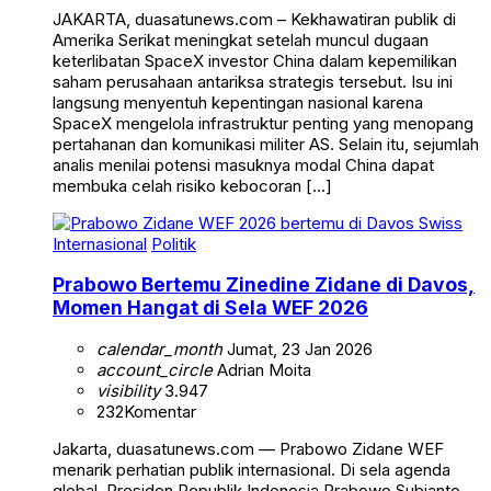
JAKARTA, duasatunews.com – Kekhawatiran publik di
Amerika Serikat meningkat setelah muncul dugaan
keterlibatan SpaceX investor China dalam kepemilikan
saham perusahaan antariksa strategis tersebut. Isu ini
langsung menyentuh kepentingan nasional karena
SpaceX mengelola infrastruktur penting yang menopang
pertahanan dan komunikasi militer AS. Selain itu, sejumlah
analis menilai potensi masuknya modal China dapat
membuka celah risiko kebocoran […]
Internasional
Politik
Prabowo Bertemu Zinedine Zidane di Davos,
Momen Hangat di Sela WEF 2026
calendar_month
Jumat, 23 Jan 2026
account_circle
Adrian Moita
visibility
3.947
232
Komentar
Jakarta, duasatunews.com — Prabowo Zidane WEF
menarik perhatian publik internasional. Di sela agenda
global, Presiden Republik Indonesia Prabowo Subianto