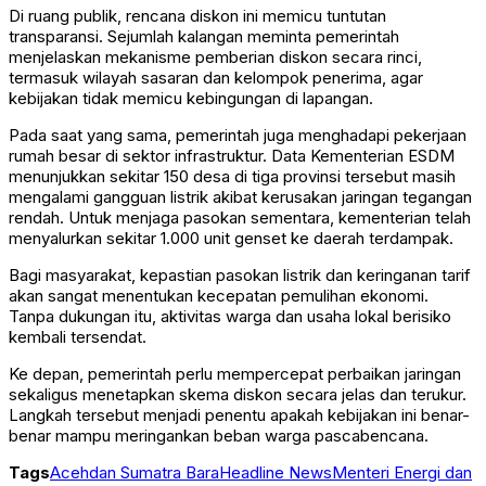
Di ruang publik, rencana diskon ini memicu tuntutan
transparansi. Sejumlah kalangan meminta pemerintah
menjelaskan mekanisme pemberian diskon secara rinci,
termasuk wilayah sasaran dan kelompok penerima, agar
kebijakan tidak memicu kebingungan di lapangan.
Pada saat yang sama, pemerintah juga menghadapi pekerjaan
rumah besar di sektor infrastruktur. Data Kementerian ESDM
menunjukkan sekitar 150 desa di tiga provinsi tersebut masih
mengalami gangguan listrik akibat kerusakan jaringan tegangan
rendah. Untuk menjaga pasokan sementara, kementerian telah
menyalurkan sekitar 1.000 unit genset ke daerah terdampak.
Bagi masyarakat, kepastian pasokan listrik dan keringanan tarif
akan sangat menentukan kecepatan pemulihan ekonomi.
Tanpa dukungan itu, aktivitas warga dan usaha lokal berisiko
kembali tersendat.
Ke depan, pemerintah perlu mempercepat perbaikan jaringan
sekaligus menetapkan skema diskon secara jelas dan terukur.
Langkah tersebut menjadi penentu apakah kebijakan ini benar-
benar mampu meringankan beban warga pascabencana.
Tags
Aceh
dan Sumatra Bara
Headline News
Menteri Energi dan