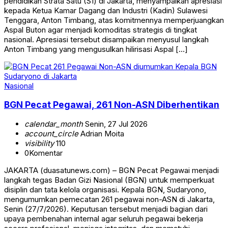
pendidikan Strata Satu (S1) di Jakarta, menyampaikan apresiasi
kepada Ketua Kamar Dagang dan Industri (Kadin) Sulawesi
Tenggara, Anton Timbang, atas komitmennya memperjuangkan
Aspal Buton agar menjadi komoditas strategis di tingkat
nasional. Apresiasi tersebut disampaikan menyusul langkah
Anton Timbang yang mengusulkan hilirisasi Aspal […]
Nasional
BGN Pecat Pegawai, 261 Non-ASN Diberhentikan
calendar_month
Senin, 27 Jul 2026
account_circle
Adrian Moita
visibility
110
0
Komentar
JAKARTA (duasatunews.com) – BGN Pecat Pegawai menjadi
langkah tegas Badan Gizi Nasional (BGN) untuk memperkuat
disiplin dan tata kelola organisasi. Kepala BGN, Sudaryono,
mengumumkan pemecatan 261 pegawai non-ASN di Jakarta,
Senin (27/7/2026). Keputusan tersebut menjadi bagian dari
upaya pembenahan internal agar seluruh pegawai bekerja