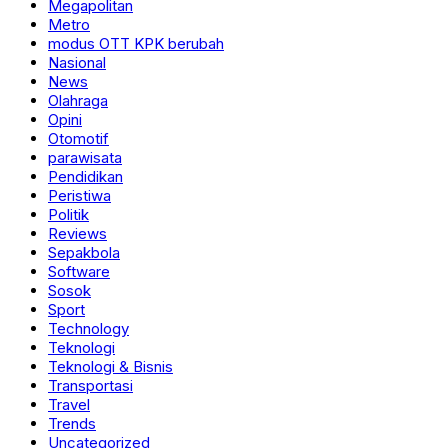
Megapolitan
Metro
modus OTT KPK berubah
Nasional
News
Olahraga
Opini
Otomotif
parawisata
Pendidikan
Peristiwa
Politik
Reviews
Sepakbola
Software
Sosok
Sport
Technology
Teknologi
Teknologi & Bisnis
Transportasi
Travel
Trends
Uncategorized