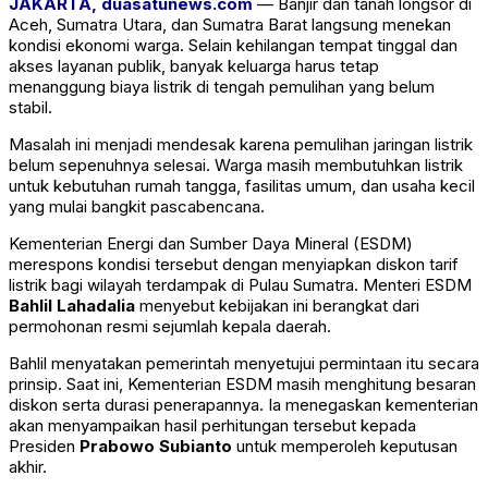
JAKARTA, duasatunews.com
— Banjir dan tanah longsor di
Aceh, Sumatra Utara, dan Sumatra Barat langsung menekan
kondisi ekonomi warga. Selain kehilangan tempat tinggal dan
akses layanan publik, banyak keluarga harus tetap
menanggung biaya listrik di tengah pemulihan yang belum
stabil.
Masalah ini menjadi mendesak karena pemulihan jaringan listrik
belum sepenuhnya selesai. Warga masih membutuhkan listrik
untuk kebutuhan rumah tangga, fasilitas umum, dan usaha kecil
yang mulai bangkit pascabencana.
Kementerian Energi dan Sumber Daya Mineral (ESDM)
merespons kondisi tersebut dengan menyiapkan diskon tarif
listrik bagi wilayah terdampak di Pulau Sumatra. Menteri ESDM
Bahlil Lahadalia
menyebut kebijakan ini berangkat dari
permohonan resmi sejumlah kepala daerah.
Bahlil menyatakan pemerintah menyetujui permintaan itu secara
prinsip. Saat ini, Kementerian ESDM masih menghitung besaran
diskon serta durasi penerapannya. Ia menegaskan kementerian
akan menyampaikan hasil perhitungan tersebut kepada
Presiden
Prabowo Subianto
untuk memperoleh keputusan
akhir.