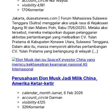
account_circle
Nur Wayda
visibility
4.181
170
Komentar
Jakarta, duasatunews.com | Forum Mahasiswa Sulawesi
Tenggara (Sultra) menggelar aksi unjuk rasa di Kejaksaan
Agung RI dan Mabes Polri, Rabu (11/6/2025). Melalui aksi
tersebut, mereka melaporkan dugaan pelanggaran
aktivitas pertambangan yang melibatkan CV. Yulan
Pratama di Kabupaten Konawe Utara, Sulawesi Tenggara.
Dalam aksi itu, massa menyoroti aktivitas pertambangan
CV. Yulan Pratama yang berlangsung di wilayah […]
Internasional
Perusahaan Elon Musk Jadi Milik China,
Amerika Ketar-ketir
calendar_month
Jumat, 6 Feb 2026
account_circle
Darman
visibility
4.125
326
Komentar