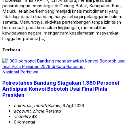
Indonesia Timur (KPIT), Ichi Amahoru, menilai persoalan
penambangan emas ilegal di Gunung Botak, Kabupaten Buru,
Maluku, telah berkembang menjadi krisis multidimensi yang
tidak lagi dapat dipandang hanya sebagai pelanggaran hukum
semata. Menurutnya, aktivitas pertambangan tanpa izin telah
berdampak pada kerusakan lingkungan, melemahkan
kewibawaan negara, mengancam keselamatan masyarakat,
hingga berpotensi […]
Terbaru
Nasional
Peristiwa
Polrestabes Bandung Siagakan 1.380 Personel
Antisipasi Konvoi Bobotoh Usai Final Piala
Presiden
calendar_month
Kamis, 6 Agt 2026
account_circle
Retanto
visibility
48
0
Komentar