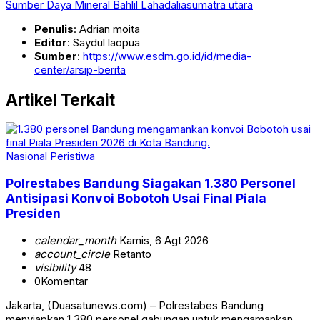
Sumber Daya Mineral Bahlil Lahadalia
sumatra utara
Penulis
: Adrian moita
Editor
: Saydul laopua
Sumber
:
https://www.esdm.go.id/id/media-
center/arsip-berita
Artikel Terkait
Nasional
Peristiwa
Polrestabes Bandung Siagakan 1.380 Personel
Antisipasi Konvoi Bobotoh Usai Final Piala
Presiden
calendar_month
Kamis, 6 Agt 2026
account_circle
Retanto
visibility
48
0
Komentar
Jakarta, (Duasatunews.com) – Polrestabes Bandung
menyiapkan 1.380 personel gabungan untuk mengamankan