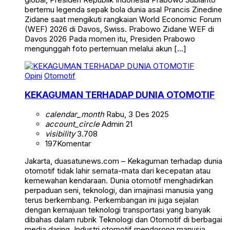
bertemu legenda sepak bola dunia asal Prancis Zinedine
Zidane saat mengikuti rangkaian World Economic Forum
(WEF) 2026 di Davos, Swiss. Prabowo Zidane WEF di
Davos 2026 Pada momen itu, Presiden Prabowo
mengunggah foto pertemuan melalui akun […]
Opini
Otomotif
KEKAGUMAN TERHADAP DUNIA OTOMOTIF
calendar_month
Rabu, 3 Des 2025
account_circle
Admin 21
visibility
3.708
197
Komentar
Jakarta, duasatunews.com – Kekaguman terhadap dunia
otomotif tidak lahir semata-mata dari kecepatan atau
kemewahan kendaraan. Dunia otomotif menghadirkan
perpaduan seni, teknologi, dan imajinasi manusia yang
terus berkembang. Perkembangan ini juga sejalan
dengan kemajuan teknologi transportasi yang banyak
dibahas dalam rubrik Teknologi dan Otomotif di berbagai
media daring. Industri otomotif mendorong manusia