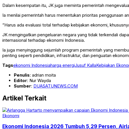
Dalam kesempatan itu, JK juga meminta pemerintah mengevaluasi 
Ia menilai pemerintah harus menentukan prioritas penggunaan a
“Harus ada evaluasi total terhadap kebijakan ekonomi, khususny
JK mengingatkan pengeluaran negara yang tidak terkendali dap
internasional terhadap ekonomi Indonesia.
Ia juga menyinggung sejumlah program pemerintah yang membutu
penting seperti pendidikan, infrastruktur, dan penguatan ekonomi
Tags
ekonomi Indonesia
harga energi
Jusuf Kalla
Kebijakan Ekono
Penulis
: adrian moita
Editor
: Nur Wayda
Sumber
:
DUASATUNEWS.COM
Artikel Terkait
Ekonomi
Ekonomi Indonesia 2026 Tumbuh 5,29 Persen, Airl