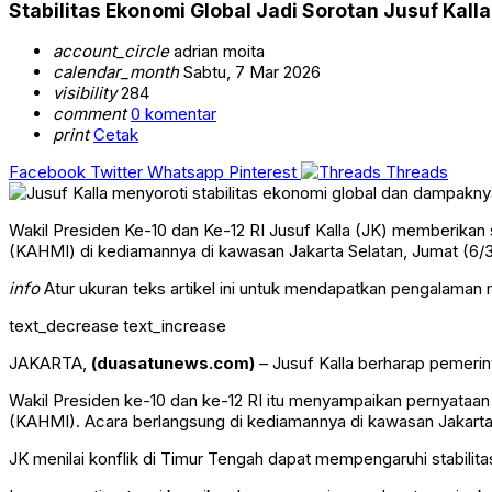
Stabilitas Ekonomi Global Jadi Sorotan Jusuf Kalla
account_circle
adrian moita
calendar_month
Sabtu, 7 Mar 2026
visibility
284
comment
0 komentar
print
Cetak
Facebook
Twitter
Whatsapp
Pinterest
Threads
Wakil Presiden Ke-10 dan Ke-12 RI Jusuf Kalla (JK) memberika
(KAHMI) di kediamannya di kawasan Jakarta Selatan, Jumat (6/
info
Atur ukuran teks artikel ini untuk mendapatkan pengalaman
text_decrease
text_increase
JAKARTA,
(duasatunews.com)
– Jusuf Kalla berharap pemerin
Wakil Presiden ke-10 dan ke-12 RI itu menyampaikan pernyataa
(KAHMI). Acara berlangsung di kediamannya di kawasan Jakarta 
JK menilai konflik di Timur Tengah dapat mempengaruhi stabilit