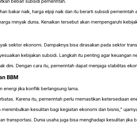
atkan beban subsidi pemerintah.
bakar naik, harga elpiji naik dan itu berarti subsidi pemerintah 
n harga minyak dunia. Kenaikan tersebut akan mempengaruhi kebij
yak sektor ekonomi. Dampaknya bisa dirasakan pada sektor transp
esuaikan kebijakan subsidi. Langkah itu penting agar keuangan ne
 dini. Dengan cara itu, pemerintah dapat menjaga stabilitas ekon
kan BBM
 energi jika konflik berlangsung lama.
batas. Karena itu, pemerintah perlu memastikan ketersediaan ene
a menimbulkan kesulitan bagi kegiatan ekonomi dan bisnis,” ujarny
 transportasi. Dunia usaha juga bisa menghadapi kesulitan jika ba