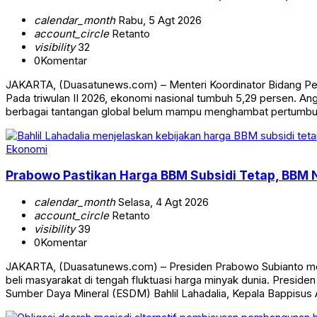
calendar_month
Rabu, 5 Agt 2026
account_circle
Retanto
visibility
32
0
Komentar
JAKARTA, (Duasatunews.com) – Menteri Koordinator Bidang Perek
Pada triwulan II 2026, ekonomi nasional tumbuh 5,29 persen. An
berbagai tantangan global belum mampu menghambat pertumbuh
Ekonomi
Prabowo Pastikan Harga BBM Subsidi Tetap, BBM 
calendar_month
Selasa, 4 Agt 2026
account_circle
Retanto
visibility
39
0
Komentar
JAKARTA, (Duasatunews.com) – Presiden Prabowo Subianto mem
beli masyarakat di tengah fluktuasi harga minyak dunia. Preside
Sumber Daya Mineral (ESDM) Bahlil Lahadalia, Kepala Bappisus 