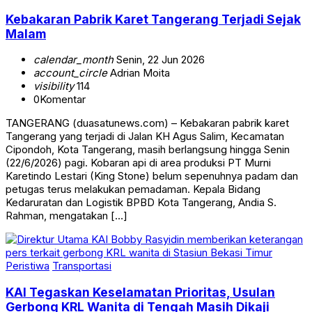
Kebakaran Pabrik Karet Tangerang Terjadi Sejak
Malam
calendar_month
Senin, 22 Jun 2026
account_circle
Adrian Moita
visibility
114
0
Komentar
TANGERANG (duasatunews.com) – Kebakaran pabrik karet
Tangerang yang terjadi di Jalan KH Agus Salim, Kecamatan
Cipondoh, Kota Tangerang, masih berlangsung hingga Senin
(22/6/2026) pagi. Kobaran api di area produksi PT Murni
Karetindo Lestari (King Stone) belum sepenuhnya padam dan
petugas terus melakukan pemadaman. Kepala Bidang
Kedaruratan dan Logistik BPBD Kota Tangerang, Andia S.
Rahman, mengatakan […]
Peristiwa
Transportasi
KAI Tegaskan Keselamatan Prioritas, Usulan
Gerbong KRL Wanita di Tengah Masih Dikaji