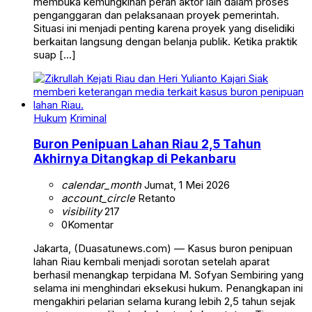
membuka kemungkinan peran aktor lain dalam proses
penganggaran dan pelaksanaan proyek pemerintah.
Situasi ini menjadi penting karena proyek yang diselidiki
berkaitan langsung dengan belanja publik. Ketika praktik
suap […]
Hukum
Kriminal
Buron Penipuan Lahan Riau 2,5 Tahun
Akhirnya Ditangkap di Pekanbaru
calendar_month
Jumat, 1 Mei 2026
account_circle
Retanto
visibility
217
0
Komentar
Jakarta, (Duasatunews.com) — Kasus buron penipuan
lahan Riau kembali menjadi sorotan setelah aparat
berhasil menangkap terpidana M. Sofyan Sembiring yang
selama ini menghindari eksekusi hukum. Penangkapan ini
mengakhiri pelarian selama kurang lebih 2,5 tahun sejak