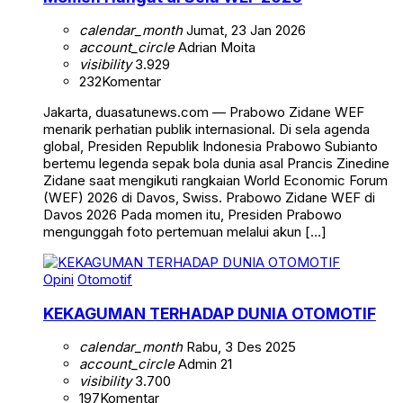
calendar_month
Jumat, 23 Jan 2026
account_circle
Adrian Moita
visibility
3.929
232
Komentar
Jakarta, duasatunews.com — Prabowo Zidane WEF
menarik perhatian publik internasional. Di sela agenda
global, Presiden Republik Indonesia Prabowo Subianto
bertemu legenda sepak bola dunia asal Prancis Zinedine
Zidane saat mengikuti rangkaian World Economic Forum
(WEF) 2026 di Davos, Swiss. Prabowo Zidane WEF di
Davos 2026 Pada momen itu, Presiden Prabowo
mengunggah foto pertemuan melalui akun […]
Opini
Otomotif
KEKAGUMAN TERHADAP DUNIA OTOMOTIF
calendar_month
Rabu, 3 Des 2025
account_circle
Admin 21
visibility
3.700
197
Komentar