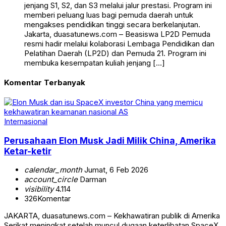
jenjang S1, S2, dan S3 melalui jalur prestasi. Program ini
memberi peluang luas bagi pemuda daerah untuk
mengakses pendidikan tinggi secara berkelanjutan.
Jakarta, duasatunews.com – Beasiswa LP2D Pemuda
resmi hadir melalui kolaborasi Lembaga Pendidikan dan
Pelatihan Daerah (LP2D) dan Pemuda 21. Program ini
membuka kesempatan kuliah jenjang […]
Komentar Terbanyak
Internasional
Perusahaan Elon Musk Jadi Milik China, Amerika
Ketar-ketir
calendar_month
Jumat, 6 Feb 2026
account_circle
Darman
visibility
4.114
326
Komentar
JAKARTA, duasatunews.com – Kekhawatiran publik di Amerika
Serikat meningkat setelah muncul dugaan keterlibatan SpaceX