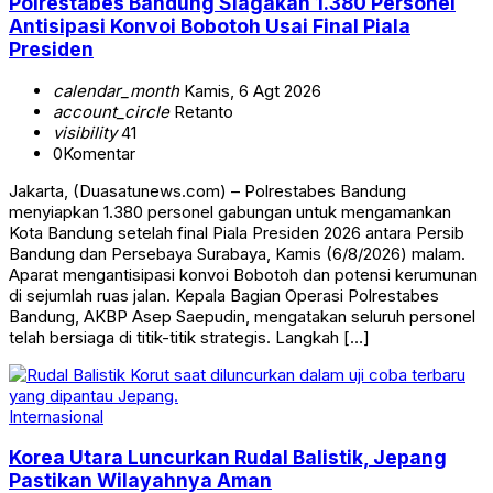
Polrestabes Bandung Siagakan 1.380 Personel
Antisipasi Konvoi Bobotoh Usai Final Piala
Presiden
calendar_month
Kamis, 6 Agt 2026
account_circle
Retanto
visibility
41
0
Komentar
Jakarta, (Duasatunews.com) – Polrestabes Bandung
menyiapkan 1.380 personel gabungan untuk mengamankan
Kota Bandung setelah final Piala Presiden 2026 antara Persib
Bandung dan Persebaya Surabaya, Kamis (6/8/2026) malam.
Aparat mengantisipasi konvoi Bobotoh dan potensi kerumunan
di sejumlah ruas jalan. Kepala Bagian Operasi Polrestabes
Bandung, AKBP Asep Saepudin, mengatakan seluruh personel
telah bersiaga di titik-titik strategis. Langkah […]
Internasional
Korea Utara Luncurkan Rudal Balistik, Jepang
Pastikan Wilayahnya Aman