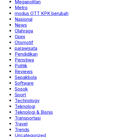
Megapolitan
Metro
modus OTT KPK berubah
Nasional
News
Olahraga
Opini
Otomotif
parawisata
Pendidikan
Peristiwa
Politik
Reviews
Sepakbola
Software
Sosok
Sport
Technology
Teknologi
Teknologi & Bisnis
Transportasi
Travel
Trends
Uncategorized