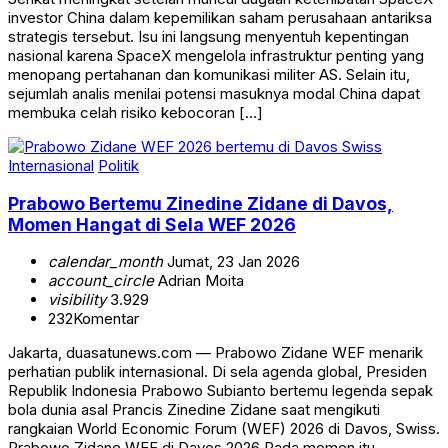
investor China dalam kepemilikan saham perusahaan antariksa
strategis tersebut. Isu ini langsung menyentuh kepentingan
nasional karena SpaceX mengelola infrastruktur penting yang
menopang pertahanan dan komunikasi militer AS. Selain itu,
sejumlah analis menilai potensi masuknya modal China dapat
membuka celah risiko kebocoran […]
Internasional
Politik
Prabowo Bertemu Zinedine Zidane di Davos,
Momen Hangat di Sela WEF 2026
calendar_month
Jumat, 23 Jan 2026
account_circle
Adrian Moita
visibility
3.929
232
Komentar
Jakarta, duasatunews.com — Prabowo Zidane WEF menarik
perhatian publik internasional. Di sela agenda global, Presiden
Republik Indonesia Prabowo Subianto bertemu legenda sepak
bola dunia asal Prancis Zinedine Zidane saat mengikuti
rangkaian World Economic Forum (WEF) 2026 di Davos, Swiss.
Prabowo Zidane WEF di Davos 2026 Pada momen itu,