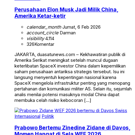
Perusahaan Elon Musk Jadi Milik China,
Amerika Ketar-ketir
calendar_month
Jumat, 6 Feb 2026
account_circle
Darman
visibility
4.114
326
Komentar
JAKARTA, duasatunews.com – Kekhawatiran publik di
Amerika Serikat meningkat setelah muncul dugaan
keterlibatan SpaceX investor China dalam kepemilikan
saham perusahaan antariksa strategis tersebut. Isu ini
langsung menyentuh kepentingan nasional karena
SpaceX mengelola infrastruktur penting yang menopang
pertahanan dan komunikasi militer AS. Selain itu, sejumlah
analis menilai potensi masuknya modal China dapat
membuka celah risiko kebocoran […]
Internasional
Politik
Prabowo Bertemu Zinedine Zidane di Davos,
Momen Hangat di Sela WEF 2026