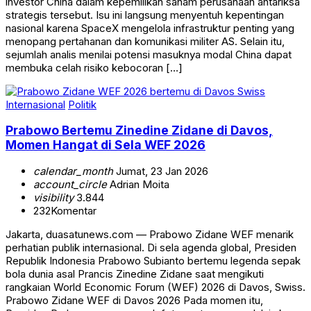
investor China dalam kepemilikan saham perusahaan antariksa
strategis tersebut. Isu ini langsung menyentuh kepentingan
nasional karena SpaceX mengelola infrastruktur penting yang
menopang pertahanan dan komunikasi militer AS. Selain itu,
sejumlah analis menilai potensi masuknya modal China dapat
membuka celah risiko kebocoran […]
Internasional
Politik
Prabowo Bertemu Zinedine Zidane di Davos,
Momen Hangat di Sela WEF 2026
calendar_month
Jumat, 23 Jan 2026
account_circle
Adrian Moita
visibility
3.844
232
Komentar
Jakarta, duasatunews.com — Prabowo Zidane WEF menarik
perhatian publik internasional. Di sela agenda global, Presiden
Republik Indonesia Prabowo Subianto bertemu legenda sepak
bola dunia asal Prancis Zinedine Zidane saat mengikuti
rangkaian World Economic Forum (WEF) 2026 di Davos, Swiss.
Prabowo Zidane WEF di Davos 2026 Pada momen itu,