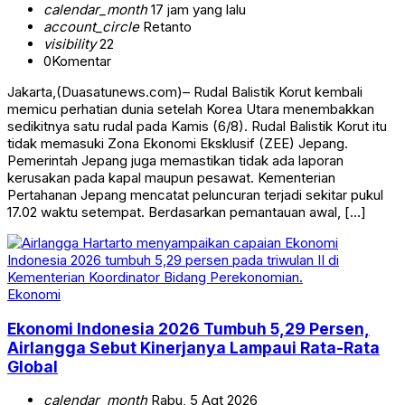
calendar_month
17 jam yang lalu
account_circle
Retanto
visibility
22
0
Komentar
Jakarta,(Duasatunews.com)– Rudal Balistik Korut kembali
memicu perhatian dunia setelah Korea Utara menembakkan
sedikitnya satu rudal pada Kamis (6/8). Rudal Balistik Korut itu
tidak memasuki Zona Ekonomi Eksklusif (ZEE) Jepang.
Pemerintah Jepang juga memastikan tidak ada laporan
kerusakan pada kapal maupun pesawat. Kementerian
Pertahanan Jepang mencatat peluncuran terjadi sekitar pukul
17.02 waktu setempat. Berdasarkan pemantauan awal, […]
Ekonomi
Ekonomi Indonesia 2026 Tumbuh 5,29 Persen,
Airlangga Sebut Kinerjanya Lampaui Rata-Rata
Global
calendar_month
Rabu, 5 Agt 2026