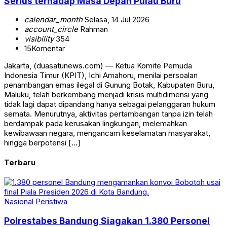
Serius terhadap Masa Depan Pulau Buru
calendar_month
Selasa, 14 Jul 2026
account_circle
Rahman
visibility
354
15
Komentar
Jakarta, (duasatunews.com) — Ketua Komite Pemuda
Indonesia Timur (KPIT), Ichi Amahoru, menilai persoalan
penambangan emas ilegal di Gunung Botak, Kabupaten Buru,
Maluku, telah berkembang menjadi krisis multidimensi yang
tidak lagi dapat dipandang hanya sebagai pelanggaran hukum
semata. Menurutnya, aktivitas pertambangan tanpa izin telah
berdampak pada kerusakan lingkungan, melemahkan
kewibawaan negara, mengancam keselamatan masyarakat,
hingga berpotensi […]
Terbaru
Nasional
Peristiwa
Polrestabes Bandung Siagakan 1.380 Personel