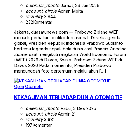
calendar_month
Jumat, 23 Jan 2026
account_circle
Adrian Moita
visibility
3.844
232
Komentar
Jakarta, duasatunews.com — Prabowo Zidane WEF
menarik perhatian publik internasional. Di sela agenda
global, Presiden Republik Indonesia Prabowo Subianto
bertemu legenda sepak bola dunia asal Prancis Zinedine
Zidane saat mengikuti rangkaian World Economic Forum
(WEF) 2026 di Davos, Swiss. Prabowo Zidane WEF di
Davos 2026 Pada momen itu, Presiden Prabowo
mengunggah foto pertemuan melalui akun […]
Opini
Otomotif
KEKAGUMAN TERHADAP DUNIA OTOMOTIF
calendar_month
Rabu, 3 Des 2025
account_circle
Admin 21
visibility
3.681
197
Komentar