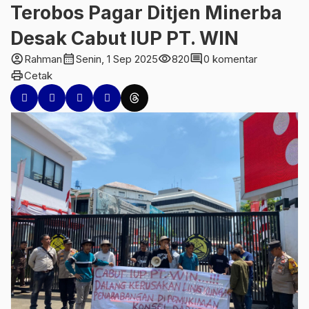
Terobos Pagar Ditjen Minerba
Desak Cabut IUP PT. WIN
account_circle
calendar_month
visibility
comment
Rahman
Senin, 1 Sep 2025
820
0 komentar
print
Cetak