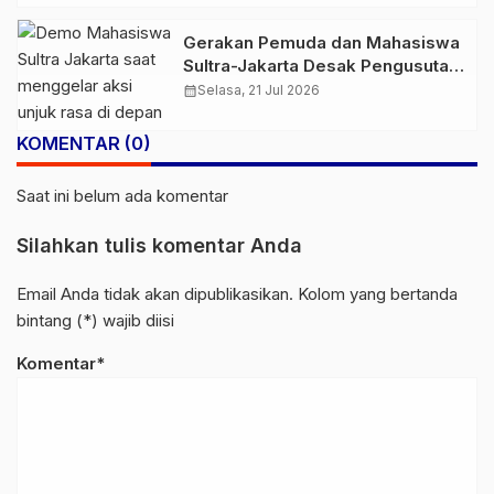
Gerakan Pemuda dan Mahasiswa
Sultra-Jakarta Desak Pengusutan
Dugaan Pengangkutan Ore Nikel
calendar_month
Selasa, 21 Jul 2026
Sitaan Satgas PKH
KOMENTAR (0)
Saat ini belum ada komentar
Silahkan tulis komentar Anda
Email Anda tidak akan dipublikasikan. Kolom yang bertanda
bintang (*) wajib diisi
Komentar*