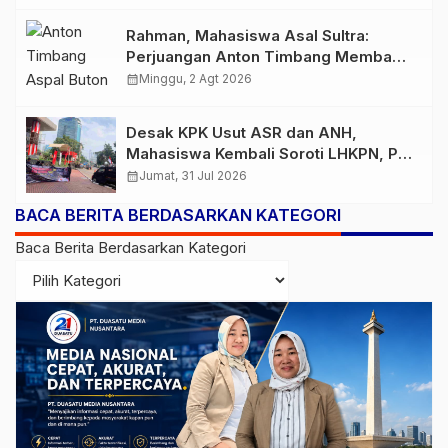
Arafah Alam Sejahtera Diminta
Diperiksa
Rahman, Mahasiswa Asal Sultra:
Perjuangan Anton Timbang Membawa
Aspal Buton ke Tingkat Nasional Patut
calendar_month
Minggu, 2 Agt 2026
Diapresiasi
Desak KPK Usut ASR dan ANH,
Mahasiswa Kembali Soroti LHKPN, PT
TMS, dan Kapal ASR 87
calendar_month
Jumat, 31 Jul 2026
BACA BERITA BERDASARKAN KATEGORI
Baca Berita Berdasarkan Kategori