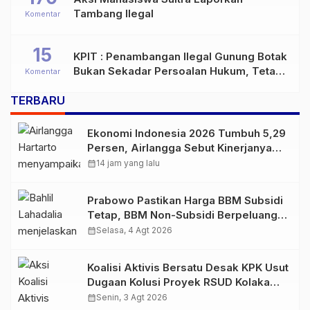
Tambang Ilegal
Komentar
15
KPIT : Penambangan Ilegal Gunung Botak
Bukan Sekadar Persoalan Hukum, Tetapi
Komentar
Ancaman Serius terhadap Masa Depan
TERBARU
Pulau Buru
Ekonomi Indonesia 2026 Tumbuh 5,29
Persen, Airlangga Sebut Kinerjanya
Lampaui Rata-Rata Global
calendar_month
14 jam yang lalu
Prabowo Pastikan Harga BBM Subsidi
Tetap, BBM Non-Subsidi Berpeluang
Turun
calendar_month
Selasa, 4 Agt 2026
Koalisi Aktivis Bersatu Desak KPK Usut
Dugaan Kolusi Proyek RSUD Kolaka
Timur, Sejumlah Pejabat dan PT
calendar_month
Senin, 3 Agt 2026