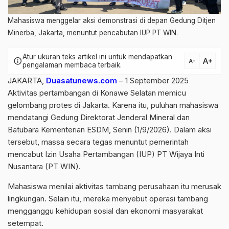
Mahasiswa menggelar aksi demonstrasi di depan Gedung Ditjen
Minerba, Jakarta, menuntut pencabutan IUP PT WIN.
Atur ukuran teks artikel ini untuk mendapatkan
text_increase
info
text_decrease
pengalaman membaca terbaik.
JAKARTA,
Duasatunews.com
– 1 September 2025
Aktivitas pertambangan di Konawe Selatan memicu
gelombang protes di Jakarta. Karena itu, puluhan mahasiswa
mendatangi Gedung Direktorat Jenderal Mineral dan
Batubara Kementerian ESDM, Senin (1/9/2026). Dalam aksi
tersebut, massa secara tegas menuntut pemerintah
mencabut Izin Usaha Pertambangan (IUP) PT Wijaya Inti
Nusantara (PT WIN).
Mahasiswa menilai aktivitas tambang perusahaan itu merusak
lingkungan. Selain itu, mereka menyebut operasi tambang
mengganggu kehidupan sosial dan ekonomi masyarakat
setempat.