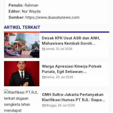
Penulis
: Rahman
Editor
: Nur Wayda
Sumber
:
https://www.duasatunews.com
ARTIKEL TERKAIT
Desak KPK Usut ASR dan ANH,
Mahasiswa Kembali Soroti
LHKPN, PT TMS, dan Kapal ASR
calendar_month
Jumat, 31 Jul 2026
87
Warga Apresiasi Kinerja Polsek
Puriala, Egit Setiawan:
Penangkapan Pengguna Sabu
calendar_month
Kamis, 30 Jul 2026
Harus Diikuti Pengungkapan
Jaringan Pengedar
GMH Sultra-Jakarta Pertanyakan
Klarifikasi Humas PT RJL: Siapa
yang Berwenang Menyimpulkan
calendar_month
Minggu, 26 Jul 2026
Klaim Warga Tidak Berdasar?