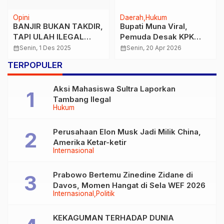
Opini
Daerah
Hukum
BANJIR BUKAN TAKDIR,
Bupati Muna Viral,
TAPI ULAH ILEGAL
Pemuda Desak KPK
LOGGING
Audit Keuangan Daerah
calendar_month
Senin, 1 Des 2025
calendar_month
Senin, 20 Apr 2026
TERPOPULER
Aksi Mahasiswa Sultra Laporkan
Tambang Ilegal
Hukum
Perusahaan Elon Musk Jadi Milik China,
Amerika Ketar-ketir
Internasional
Prabowo Bertemu Zinedine Zidane di
Davos, Momen Hangat di Sela WEF 2026
Internasional
Politik
KEKAGUMAN TERHADAP DUNIA