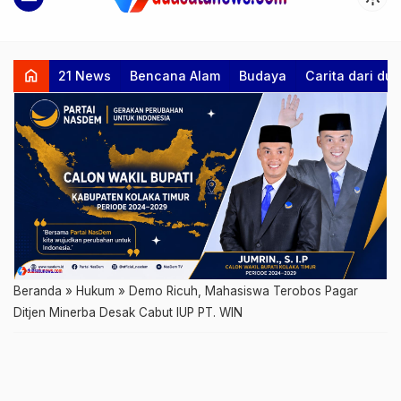
home
21 News
Bencana Alam
Budaya
Carita dari d
Beranda
»
Hukum
»
Demo Ricuh, Mahasiswa Terobos Pagar
Ditjen Minerba Desak Cabut IUP PT. WIN