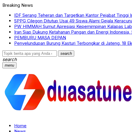
Breaking News
IDF Serang Teheran dan Targetkan Kantor Pejabat Tinggi I
SPPG Cilegon Ditutup Usai 49 Siswa Alami Gejala Keracu
PW HIMMAH Sumut Apresiasi Kepemimpinan Kalapas Labu
Iran Siap Dukung Ketahanan Pangan dan Energi Indonesia, S
PEMBURU MASA DEPAN
Penyelundupan Burung Kasturi Terbongkar di Jateng, 18 Ek
search
search
menu
Home
News