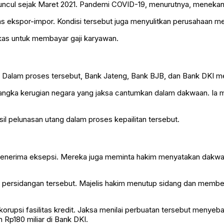
cul sejak Maret 2021. Pandemi COVID-19, menurutnya, menekan ak
as ekspor-impor. Kondisi tersebut juga menyulitkan perusahaan 
kas untuk membayar gaji karyawan.
. Dalam proses tersebut, Bank Jateng, Bank BJB, dan Bank DKI men
angka kerugian negara yang jaksa cantumkan dalam dakwaan. Ia me
 pelunasan utang dalam proses kepailitan tersebut.
 menerima eksepsi. Mereka juga meminta hakim menyatakan dakwa
persidangan tersebut. Majelis hakim menutup sidang dan membe
orupsi fasilitas kredit. Jaksa menilai perbuatan tersebut menyeb
n Rp180 miliar di Bank DKI.