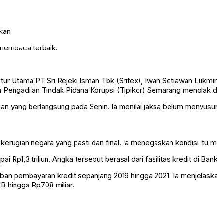
 membaca terbaik.
ktur Utama
PT Sri Rejeki Isman Tbk
(Sritex), Iwan Setiawan Lukmi
engadilan Tindak Pidana Korupsi (Tipikor) Semarang menolak dak
an yang berlangsung pada Senin. Ia menilai jaksa belum menyusu
erugian negara yang pasti dan final. Ia menegaskan kondisi itu m
p1,3 triliun. Angka tersebut berasal dari fasilitas kredit di Ban
ban pembayaran kredit sepanjang 2019 hingga 2021. Ia menjelask
JB hingga Rp708 miliar.