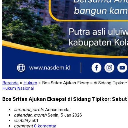
Beranda
»
Hukum
»
Bos Sritex Ajukan Eksepsi di Sidang Tipikor
Hukum
Nasional
Bos Sritex Ajukan Eksepsi di Sidang Tipikor: Sebut
account_circle
Adrian moita
calendar_month
Senin, 5 Jan 2026
visibility
501
comment
0 komentar