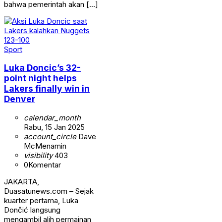
bahwa pemerintah akan […]
Sport
Luka Doncic’s 32-
point night helps
Lakers finally win in
Denver
calendar_month
Rabu, 15 Jan 2025
account_circle
Dave
McMenamin
visibility
403
0
Komentar
JAKARTA,
Duasatunews.com – Sejak
kuarter pertama, Luka
Dončić langsung
mengambil alih permainan