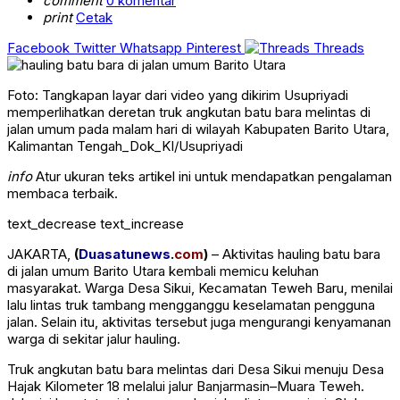
comment
0 komentar
print
Cetak
Facebook
Twitter
Whatsapp
Pinterest
Threads
Foto: Tangkapan layar dari video yang dikirim Usupriyadi
memperlihatkan deretan truk angkutan batu bara melintas di
jalan umum pada malam hari di wilayah Kabupaten Barito Utara,
Kalimantan Tengah_Dok_KI/Usupriyadi
info
Atur ukuran teks artikel ini untuk mendapatkan pengalaman
membaca terbaik.
text_decrease
text_increase
JAKARTA,
(
Duasatunews
.
com
)
– Aktivitas hauling batu bara
di jalan umum Barito Utara kembali memicu keluhan
masyarakat. Warga
Desa Sikui
, Kecamatan Teweh Baru, menilai
lalu lintas truk tambang mengganggu keselamatan pengguna
jalan. Selain itu, aktivitas tersebut juga mengurangi kenyamanan
warga di sekitar jalur hauling.
Truk angkutan batu bara melintas dari Desa Sikui menuju Desa
Hajak Kilometer 18 melalui jalur Banjarmasin–Muara Teweh.