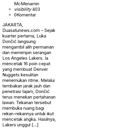
McMenamin
visibility
403
0
Komentar
JAKARTA,
Duasatunews.com – Sejak
kuarter pertama, Luka
Dončić langsung
mengambil alih permainan
dan memimpin serangan
Los Angeles Lakers. Ia
mencetak 16 poin cepat
yang membuat Denver
Nuggets kesulitan
menemukan ritme. Melalui
tembakan jarak jauh dan
penetrasi tajam, Dončić
terus menekan pertahanan
lawan. Tekanan tersebut
membuka ruang bagi
rekan-rekannya untuk ikut
mencetak angka. Hasilnya,
Lakers unggul […]