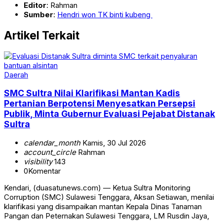
Editor
: Rahman
Sumber
:
Hendri won TK binti kubeng
Artikel Terkait
Daerah
SMC Sultra Nilai Klarifikasi Mantan Kadis
Pertanian Berpotensi Menyesatkan Persepsi
Publik, Minta Gubernur Evaluasi Pejabat Distanak
Sultra
calendar_month
Kamis, 30 Jul 2026
account_circle
Rahman
visibility
143
0
Komentar
‎‎Kendari, (duasatunews.com) — Ketua Sultra Monitoring
Corruption (SMC) Sulawesi Tenggara, Aksan Setiawan, menilai
klarifikasi yang disampaikan mantan Kepala Dinas Tanaman
Pangan dan Peternakan Sulawesi Tenggara, LM Rusdin Jaya,