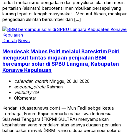
terkait mekanisme pengadaan dan penyaluran alat dan mesin
pertanian (alsintan) berpotensi menimbulkan persepsi yang
kurang tepat di tengah masyarakat. ‎ ‎Menurut Aksan, meskipun
pengadaan alsintan bersumber dari […]
Daerah
News
Mendesak Mabes Polri melalui Bareskrim Polri
mengusut tuntas dugaan penjualan BBM
bercampur solar di SPBU Langara, Kabupaten
Konawe Kepulauan
calendar_month
Minggu, 26 Jul 2026
account_circle
Rahman
visibility
219
0
Komentar
Kendari, (duasatunews.com) — Muh Fadil sebgai ketua
Lembaga, Forum Kajian pemuda mahasiswa Indonesia
Sulawesi Tenggara (FKPMI SULTRA) menyampaikan
keprihatinan yang mendalam atas adanya dugaan penjualan
bahan bakar minyak (BBM) yang diduga bercampur solar di