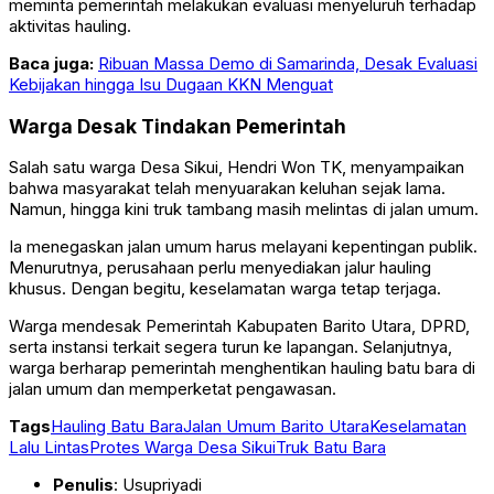
meminta pemerintah melakukan evaluasi menyeluruh terhadap
aktivitas hauling.
Baca juga:
Ribuan Massa Demo di Samarinda, Desak Evaluasi
Kebijakan hingga Isu Dugaan KKN Menguat
Warga Desak Tindakan Pemerintah
Salah satu warga Desa Sikui, Hendri Won TK, menyampaikan
bahwa masyarakat telah menyuarakan keluhan sejak lama.
Namun, hingga kini truk tambang masih melintas di jalan umum.
Ia menegaskan jalan umum harus melayani kepentingan publik.
Menurutnya, perusahaan perlu menyediakan jalur hauling
khusus. Dengan begitu, keselamatan warga tetap terjaga.
Warga mendesak Pemerintah Kabupaten Barito Utara, DPRD,
serta instansi terkait segera turun ke lapangan. Selanjutnya,
warga berharap pemerintah menghentikan hauling batu bara di
jalan umum dan memperketat pengawasan.
Tags
Hauling Batu Bara
Jalan Umum Barito Utara
Keselamatan
Lalu Lintas
Protes Warga Desa Sikui
Truk Batu Bara
Penulis
: Usupriyadi