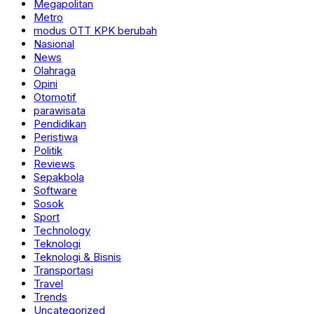
Megapolitan
Metro
modus OTT KPK berubah
Nasional
News
Olahraga
Opini
Otomotif
parawisata
Pendidikan
Peristiwa
Politik
Reviews
Sepakbola
Software
Sosok
Sport
Technology
Teknologi
Teknologi & Bisnis
Transportasi
Travel
Trends
Uncategorized