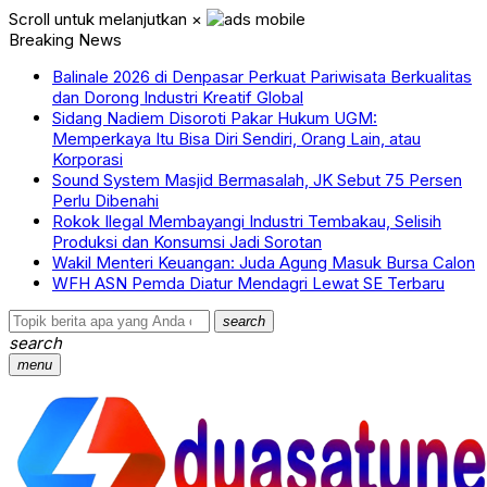
Scroll untuk melanjutkan
×
Breaking News
Balinale 2026 di Denpasar Perkuat Pariwisata Berkualitas
dan Dorong Industri Kreatif Global
Sidang Nadiem Disoroti Pakar Hukum UGM:
Memperkaya Itu Bisa Diri Sendiri, Orang Lain, atau
Korporasi
Sound System Masjid Bermasalah, JK Sebut 75 Persen
Perlu Dibenahi
Rokok Ilegal Membayangi Industri Tembakau, Selisih
Produksi dan Konsumsi Jadi Sorotan
Wakil Menteri Keuangan: Juda Agung Masuk Bursa Calon
WFH ASN Pemda Diatur Mendagri Lewat SE Terbaru
search
search
menu