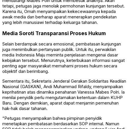
mendatangi Mabes Polri untuk membesuk anaknya. Akan
tetapi, petugas jaga menolak permohonan kunjungan tersebut.
Karena itu, Omah menyampaikan kekecewaannya kepada
awak media dan berharap aparat menerapkan pendekatan
yang lebih manusiawi terhadap keluarga tahanan.
Media Soroti Transparansi Proses Hukum
Selain berdampak secara emosional, pembatasan kunjungan
juga menimbulkan pertanyaan publik. Untuk itu, perwakilan
media Indonesia Maju meminta penjelasan mengenai dasar
kebijakan tersebut. Menurutnya, keterbukaan informasi sangat
penting agar masyarakat memahami proses hukum secara
objektif dan berimbang.
Sementara itu, Sekretaris Jenderal Gerakan Solidaritas Keadilan
Nasional (GASKAN), Andi Muhammad Rifaldy, menyampaikan
keprihatinan atas dinamika penahanan Vanessa Mabes Polri. Ia
menilai penyidik perlu mengutamakan ketentuan dalam KUHP
Baru. Dengan demikian, aparat dapat menjamin pemenuhan
hak-hak dasar tahanan.
“Petugas menyampaikan bahwa pimpinan penyidik
menetapkan pembatasan berdasarkan SOP internal. Namun