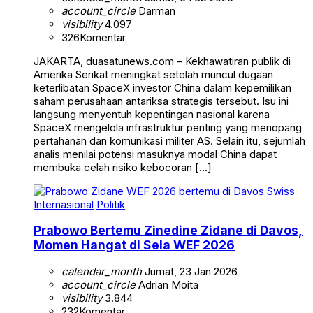
account_circle
Darman
visibility
4.097
326
Komentar
JAKARTA, duasatunews.com – Kekhawatiran publik di
Amerika Serikat meningkat setelah muncul dugaan
keterlibatan SpaceX investor China dalam kepemilikan
saham perusahaan antariksa strategis tersebut. Isu ini
langsung menyentuh kepentingan nasional karena
SpaceX mengelola infrastruktur penting yang menopang
pertahanan dan komunikasi militer AS. Selain itu, sejumlah
analis menilai potensi masuknya modal China dapat
membuka celah risiko kebocoran […]
Internasional
Politik
Prabowo Bertemu Zinedine Zidane di Davos,
Momen Hangat di Sela WEF 2026
calendar_month
Jumat, 23 Jan 2026
account_circle
Adrian Moita
visibility
3.844
232
Komentar