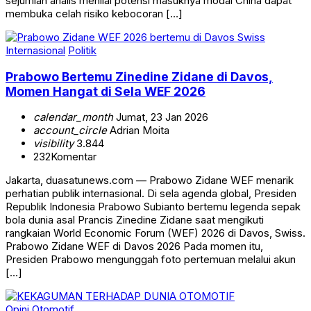
sejumlah analis menilai potensi masuknya modal China dapat
membuka celah risiko kebocoran […]
Internasional
Politik
Prabowo Bertemu Zinedine Zidane di Davos,
Momen Hangat di Sela WEF 2026
calendar_month
Jumat, 23 Jan 2026
account_circle
Adrian Moita
visibility
3.844
232
Komentar
Jakarta, duasatunews.com — Prabowo Zidane WEF menarik
perhatian publik internasional. Di sela agenda global, Presiden
Republik Indonesia Prabowo Subianto bertemu legenda sepak
bola dunia asal Prancis Zinedine Zidane saat mengikuti
rangkaian World Economic Forum (WEF) 2026 di Davos, Swiss.
Prabowo Zidane WEF di Davos 2026 Pada momen itu,
Presiden Prabowo mengunggah foto pertemuan melalui akun
[…]
Opini
Otomotif