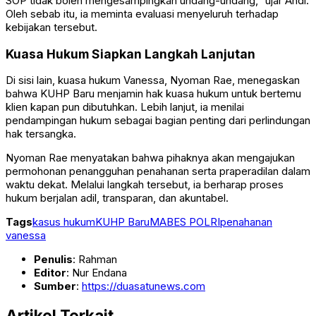
SOP tidak boleh mengesampingkan undang-undang,” ujar Andi.
Oleh sebab itu, ia meminta evaluasi menyeluruh terhadap
kebijakan tersebut.
Kuasa Hukum Siapkan Langkah Lanjutan
Di sisi lain, kuasa hukum Vanessa, Nyoman Rae, menegaskan
bahwa KUHP Baru menjamin hak kuasa hukum untuk bertemu
klien kapan pun dibutuhkan. Lebih lanjut, ia menilai
pendampingan hukum sebagai bagian penting dari perlindungan
hak tersangka.
Nyoman Rae menyatakan bahwa pihaknya akan mengajukan
permohonan penangguhan penahanan serta praperadilan dalam
waktu dekat. Melalui langkah tersebut, ia berharap proses
hukum berjalan adil, transparan, dan akuntabel.
Tags
kasus hukum
KUHP Baru
MABES POLRI
penahanan
vanessa
Penulis
: Rahman
Editor
: Nur Endana
Sumber
:
https://duasatunews.com
Artikel Terkait