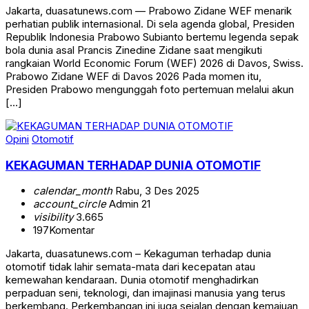
Jakarta, duasatunews.com — Prabowo Zidane WEF menarik
perhatian publik internasional. Di sela agenda global, Presiden
Republik Indonesia Prabowo Subianto bertemu legenda sepak
bola dunia asal Prancis Zinedine Zidane saat mengikuti
rangkaian World Economic Forum (WEF) 2026 di Davos, Swiss.
Prabowo Zidane WEF di Davos 2026 Pada momen itu,
Presiden Prabowo mengunggah foto pertemuan melalui akun
[…]
Opini
Otomotif
KEKAGUMAN TERHADAP DUNIA OTOMOTIF
calendar_month
Rabu, 3 Des 2025
account_circle
Admin 21
visibility
3.665
197
Komentar
Jakarta, duasatunews.com – Kekaguman terhadap dunia
otomotif tidak lahir semata-mata dari kecepatan atau
kemewahan kendaraan. Dunia otomotif menghadirkan
perpaduan seni, teknologi, dan imajinasi manusia yang terus
berkembang. Perkembangan ini juga sejalan dengan kemajuan