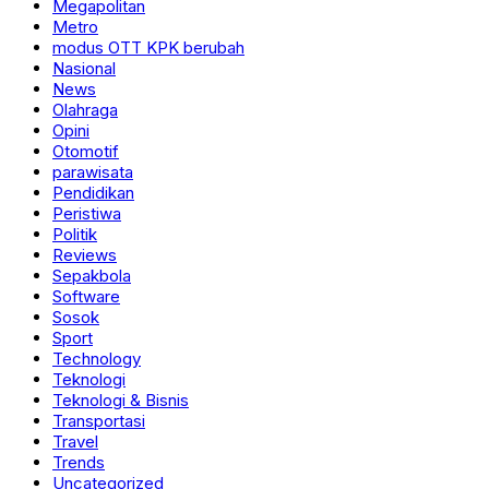
Megapolitan
Metro
modus OTT KPK berubah
Nasional
News
Olahraga
Opini
Otomotif
parawisata
Pendidikan
Peristiwa
Politik
Reviews
Sepakbola
Software
Sosok
Sport
Technology
Teknologi
Teknologi & Bisnis
Transportasi
Travel
Trends
Uncategorized