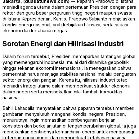
Jakarta, (duasatunews.com)
— Paparan Prabowo di Istana
menjadi agenda utama dalam pertemuan Presiden dengan para
rektor dan guru besar perguruan tinggi negeri maupun swasta
di Istana Kepresidenan, Kamis.
Prabowo Subianto
menjelaskan
kondisi energi nasional, arah kebijakan hilirisasi, serta situasi
ekonomi dan ketahanan negara.
Sorotan Energi dan Hilirisasi Industri
Dalam forum tersebut, Presiden memaparkan tantangan global
yang memengaruhi Indonesia, mulai dari dinamika geopolitik
hingga tekanan ekonomi internasional. Ia menegaskan bahwa
pemerintah harus menjaga stabilitas nasional melalui penguatan
sektor energi dan pangan. Karena itu, hilirisasi industri tetap
menjadi strategi utama dalam memperkuat struktur ekonomi
dalam negeri serta meningkatkan nilai tambah komoditas
nasional.
Bahlil Lahadalia
menyatakan bahwa paparan tersebut memberi
gambaran menyeluruh mengenai kondisi negara. Presiden,
menurutnya, ingin memastikan pembangunan berjalan
konsisten dan berkelanjutan di tengah perubahan global. Ia juga
menekankan pentingnya kemandirian energi untuk mengurangi
ketergantungan impor dan memperkuat ketahanan nasional.