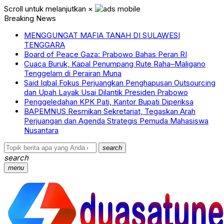
Scroll untuk melanjutkan
×
Breaking News
MENGGUNGAT MAFIA TANAH DI SULAWESI
TENGGARA
Board of Peace Gaza: Prabowo Bahas Peran RI
Cuaca Buruk, Kapal Penumpang Rute Raha–Maligano
Tenggelam di Perairan Muna
Said Iqbal Fokus Perjuangkan Penghapusan Outsourcing
dan Upah Layak Usai Dilantik Presiden Prabowo
Penggeledahan KPK Pati, Kantor Bupati Diperiksa
BAPEMNUS Resmikan Sekretariat, Tegaskan Arah
Perjuangan dan Agenda Strategis Pemuda Mahasiswa
Nusantara
search
search
menu