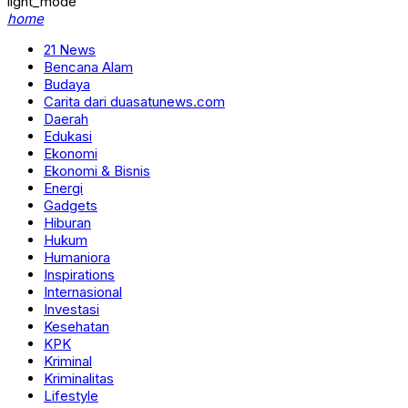
light_mode
home
21 News
Bencana Alam
Budaya
Carita dari duasatunews.com
Daerah
Edukasi
Ekonomi
Ekonomi & Bisnis
Energi
Gadgets
Hiburan
Hukum
Humaniora
Inspirations
Internasional
Investasi
Kesehatan
KPK
Kriminal
Kriminalitas
Lifestyle