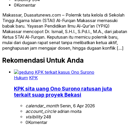
0
Komentar
Makassar, Duasatunews.com – Polemik tata kelola di Sekolah
Tinggi Agama Islam (STAI) Al-Furqan Makassar memasuki
babak baru. Yayasan Pendidikan Ilmu Al-Qur’an (YPIQ)
Makassar mencopot Dr. Ismail, S.H.I., S.Pd.I., M.A., dari jabatan
Ketua STAI Al-Furqan. Keputusan itu memicu polemik baru,
mulai dari dugaan rapat senat tanpa melibatkan ketua aktif,
penghapusan jam mengajar dosen, hingga dugaan konflik […]
Rekomendasi Untuk Anda
Hukum
KPK
KPK sita uang Ono Surono ratusan juta
terkait suap proyek Bekasi
calendar_month
Senin, 6 Apr 2026
account_circle
adrian moita
visibility
248
0
Komentar