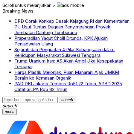
Scroll untuk melanjutkan
×
Breaking News
DPD Corak Konkep Desak Kejagung RI dan Kementerian
PU Usut Tuntas Dugaan Penyimpangan Proyek
Jembatan Gantung Tumburano
Praperadilan Yaqut Cholil Ditunda, KPK Ajukan
Penjadwalan Ulang
Sejarah dan Penguatan 4 Pilar Kebangsaan dalam
Kehidupan Masyarakat Sulawesi Tenggara
Trump Uranium Iran: AS Akan Ambil Jika Kesepakatan
Tercapai
Harga Plastik Melonjak, Puan Maharani Ajak UMKM
Beralih ke Kemasan Organik
PAD DKI Jakarta Tembus Rp51,22 Triliun, APBD 2025
Catat SiLPA Rp5,82 Triliun
search
search
menu