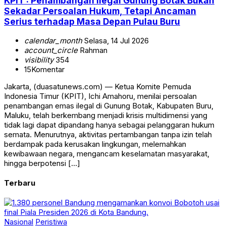
KPIT : Penambangan Ilegal Gunung Botak Bukan
Sekadar Persoalan Hukum, Tetapi Ancaman
Serius terhadap Masa Depan Pulau Buru
calendar_month
Selasa, 14 Jul 2026
account_circle
Rahman
visibility
354
15
Komentar
Jakarta, (duasatunews.com) — Ketua Komite Pemuda
Indonesia Timur (KPIT), Ichi Amahoru, menilai persoalan
penambangan emas ilegal di Gunung Botak, Kabupaten Buru,
Maluku, telah berkembang menjadi krisis multidimensi yang
tidak lagi dapat dipandang hanya sebagai pelanggaran hukum
semata. Menurutnya, aktivitas pertambangan tanpa izin telah
berdampak pada kerusakan lingkungan, melemahkan
kewibawaan negara, mengancam keselamatan masyarakat,
hingga berpotensi […]
Terbaru
Nasional
Peristiwa