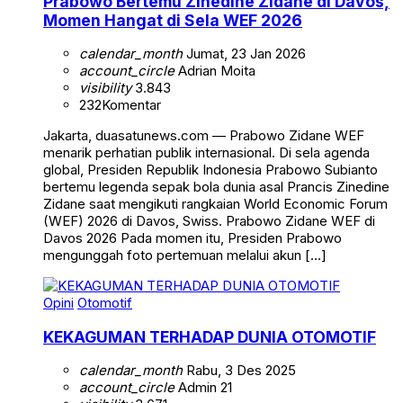
Prabowo Bertemu Zinedine Zidane di Davos,
Momen Hangat di Sela WEF 2026
calendar_month
Jumat, 23 Jan 2026
account_circle
Adrian Moita
visibility
3.843
232
Komentar
Jakarta, duasatunews.com — Prabowo Zidane WEF
menarik perhatian publik internasional. Di sela agenda
global, Presiden Republik Indonesia Prabowo Subianto
bertemu legenda sepak bola dunia asal Prancis Zinedine
Zidane saat mengikuti rangkaian World Economic Forum
(WEF) 2026 di Davos, Swiss. Prabowo Zidane WEF di
Davos 2026 Pada momen itu, Presiden Prabowo
mengunggah foto pertemuan melalui akun […]
Opini
Otomotif
KEKAGUMAN TERHADAP DUNIA OTOMOTIF
calendar_month
Rabu, 3 Des 2025
account_circle
Admin 21