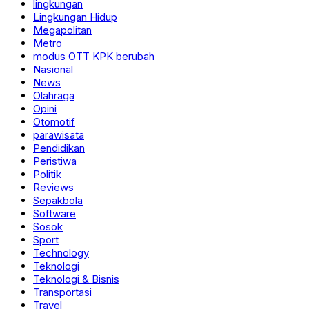
lingkungan
Lingkungan Hidup
Megapolitan
Metro
modus OTT KPK berubah
Nasional
News
Olahraga
Opini
Otomotif
parawisata
Pendidikan
Peristiwa
Politik
Reviews
Sepakbola
Software
Sosok
Sport
Technology
Teknologi
Teknologi & Bisnis
Transportasi
Travel