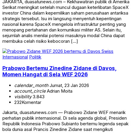
JAKARTA, duasatunews.com – Kekhawatiran publik di Amerika
Serikat meningkat setelah muncul dugaan keterlibatan SpaceX
investor China dalam kepemilikan saham perusahaan antariksa
strategis tersebut. Isu ini langsung menyentuh kepentingan
nasional karena SpaceX mengelola infrastruktur penting yang
menopang pertahanan dan komunikasi militer AS. Selain itu,
sejumlah analis menilai potensi masuknya modal China dapat
membuka celah risiko kebocoran […]
Internasional
Politik
Prabowo Bertemu Zinedine Zidane di Davos,
Momen Hangat di Sela WEF 2026
calendar_month
Jumat, 23 Jan 2026
account_circle
Adrian Moita
visibility
3.843
232
Komentar
Jakarta, duasatunews.com — Prabowo Zidane WEF menarik
perhatian publik internasional. Di sela agenda global, Presiden
Republik Indonesia Prabowo Subianto bertemu legenda sepak
bola dunia asal Prancis Zinedine Zidane saat mengikuti